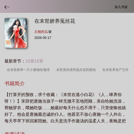
加入书架
在末世娇养菟丝花
石榴西瓜
/著
2026-05-17
最新章节：
15第15章
在末世娇养一只小废物玫瑰湾
末世里的漂亮菟丝花田园泡
在末世养丧尸王作
者半碗多糖
末世里的菟丝花
菟丝花她在末世里装可怜大猪宝宝
在末世娇养
书籍简介
菟丝花唐施宋词
末世菟丝花(穿书) 帝梓
在末世娇养菟丝花笔趣阁
女主在末
【打算开的预收，求个收藏：《末世在逃小白花》《人，咪养你
世装菟丝花
在末世娇养菟丝花by
在末世娇养菟丝花TXT
如何在末世养好小
呀！》】宋辞把唐施当孩子一样无微不至地照顾，亲自给她洗澡，
娇娇
在末世娇养菟丝花全文免费阅读
帮她穿衣，喂她吃饭……她最好每天什么也不用干，只管使唤他就
好了。他会是唐施最忠诚的仆人。他甚至不放心唐施一个人外出，
每天早早下班回家陪她。白天是洗手作羹汤的温柔人夫，夜晚是把
人弄哭好几次的坏种。女朋友觉得他控制欲太强了，偶尔也会跟他