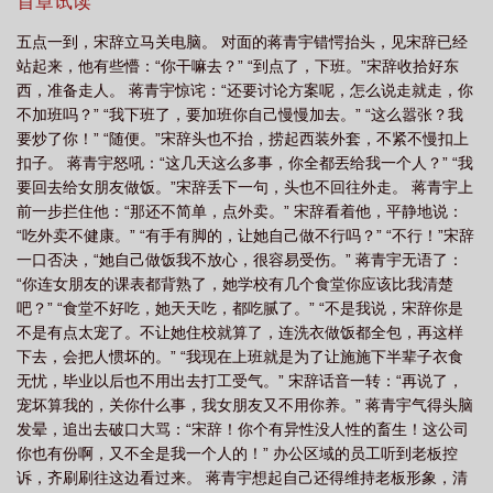
闹脾气。没关系，她不开心，可以随意冲他发泄。他会包容她的一
首章试读
切，连她气鼓鼓的样子也好爱！但……末世毁了这一切。他费尽周
五点一到，宋辞立马关电脑。 对面的蒋青宇错愕抬头，见宋辞已经
折从隔壁市赶回家。结果，前天早上答应不出门的乖宝宝，今天人
站起来，他有些懵：“你干嘛去？” “到点了，下班。”宋辞收拾好东
就不见了！他发了疯一样满世界找唐施。再次见到消失的女友，是
西，准备走人。 蒋青宇惊诧：“还要讨论方案呢，怎么说走就走，你
在末世一个月后，她依偎在另一个男人怀里。好兄弟看见他大为震
不加班吗？” “我下班了，要加班你自己慢慢加去。” “这么嚣张？我
惊：“你不是死了吗？”--唐施从小就知道，自己这辈子，注定是个平
要炒了你！” “随便。”宋辞头也不抬，捞起西装外套，不紧不慢扣上
庸之辈。好在，她有张过分美丽的皮囊。有恩爱的父母，还有对她
扣子。 蒋青宇怒吼：“这几天这么多事，你全都丟给我一个人？” “我
百依百顺的竹马学霸。从小到大，宋辞对她严防死守，连和男生说
要回去给女朋友做饭。”宋辞丢下一句，头也不回往外走。 蒋青宇上
句话的机会都没有。在宋辞有意无意的纵容下，她衣来伸手，饭来
前一步拦住他：“那还不简单，点外卖。” 宋辞看着他，平静地说：
张口。某日，唐施忽然惊觉，自己已经快被宋辞养废！不能再这样
“吃外卖不健康。” “有手有脚的，让她自己做不行吗？” “不行！”宋辞
下去了。她要独立！她要逃离这种窒息般全面掌控的爱！正暗戳戳
一口否决，“她自己做饭我不放心，很容易受伤。” 蒋青宇无语了：
琢磨怎么提分手，一夜之间，丧尸围城。末世来了！独立计划泡
“你连女朋友的课表都背熟了，她学校有几个食堂你应该比我清楚
汤，唐施左等右等，没等来宋辞，估计是挂了。像她这种柔弱美貌
吧？” “食堂不好吃，她天天吃，都吃腻了。” “不是我说，宋辞你是
的女孩子，该怎么在残酷的末世活下去？所以，当男友好兄弟冒险
不是有点太宠了。不让她住校就算了，连洗衣做饭都全包，再这样
来营救时，她跟着对方去了幸存者基地。本以为宋辞没了。眼前又
下去，会把人惯坏的。” “我现在上班就是为了让施施下半辈子衣食
有一个大献殷勤的优质大腿。她都已经打算换男朋友，结果宋辞又
无忧，毕业以后也不用出去打工受气。” 宋辞话音一转：“再说了，
活了！尴尬的是，她当时正坐在他好兄弟腿上。与那双阴鸷的眼眸
宠坏算我的，关你什么事，我女朋友又不用你养。” 蒋青宇气得头脑
对视数秒，唐施嘴一瘪，一头扎进男人怀里，先发制人：“呜呜呜宝
发晕，追出去破口大骂：“宋辞！你个有异性没人性的畜生！这公司
宝～你怎么现在才出现！我以为你已经死了……”阅读指南：1、假
你也有份啊，又不全是我一个人的！” 办公区域的员工听到老板控
小白花真作精菟丝花amp;爱得发狂的男人们2、男全洁，阶段性
诉，齐刷刷往这边看过来。 蒋青宇想起自己还得维持老板形象，清
1v1，本文含大量雄竞修罗场、女主被多人窥伺觊觎等情节。