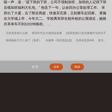
咳一声，道：“该下班的下班，公司不强制加班，加班的人记得下班
后领加班福利大礼包。” 他丢下一句，认命回办公室处理工作。 宋
辞出了大厦，去了附近商超，快速买完菜，立刻驱车赶回家。 唐施
在大学城上学，今年大二。 学校离宋辞在校外租的公寓很近，她骑
共享单车不到10分钟路程。 ...
灭世龙崽有什么错
穿回年代文大佬的短命妻
[综英美]和小杰鸟青梅竹马的日子
病弱炮灰又万人迷了［快穿］
全服第一双剑流[全息]
兄弟你是直A吗
皇兄，
你解龙袍作甚！
老实人妹在海边捡到傲娇大少爷
我真不是隐世大能啊
穿成创
世神之后
五岁县主在大唐靠第四天灾躺赢
白鹭鸶
俺给少爷当奴才
清冷权臣
为爱发疯后
男二被反派抢走了！
什么？我是限制文反派？[快穿]
温柔美人被疯
首 页
目录
阅读
批忠犬追妻了
男友因陀罗，我死遁回横滨了
我真不是厨神[美食]
笨蛋小反派今
天又在做坏事
伪像报告
清妖
天命：从大业十二年开始
年代：我在58有块
田
年代1959带全家做城里人
主角韩春雪李曼玉完整阅读无删减全文
穿越四
搜 索
零，开局全村被屠
镇龙棺，阎王命
重生七零：资本家小姐一心想离婚
赶海：
开局一把沙铲承包整个沙滩