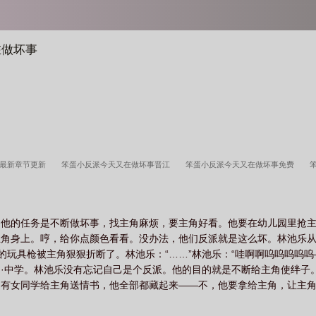
在做坏事
坏最新章节更新
笨蛋小反派今天又在做坏事晋江
笨蛋小反派今天又在做坏事免费
事 胡桃云片
今天好笨蛋
笨蛋小反派今天又在做坏事by
笨蛋小反派今天又在做坏
不开心
笨蛋小反派今天又在做坏事笔趣阁
。他的任务是不断做坏事，找主角麻烦，要主角好看。他要在幼儿园里抢
主角身上。哼，给你点颜色看看。没办法，他们反派就是这么坏。林池乐
池乐的玩具枪被主角狠狠折断了。林池乐：“……”林池乐：“哇啊啊呜呜呜呜
·中学。林池乐没有忘记自己是个反派。他的目的就是不断给主角使绊子
；有女同学给主角送情书，他全部都藏起来——不，他要拿给主角，让主
没有接，淡淡道：“你和我这个阶段，应该先好好学习，看看你考十五分