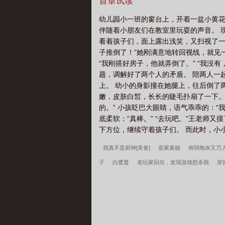
牙，他太不把我这个反派放在眼里了！·
首章试读
步；上课故意靠在主角身边，制造杂音
幼儿园小一班的窗台上，开着一盆小黄花
像真的生气了。那一天，林池乐被主角掐
伴随着小朋友们在教室里玩耍的声音。 
什么去和其他人告白，你不是喜欢我？”
看着孩子们，面上露出浅笑，又扫视了一
了把他勾在自己腰上的腿。林池乐耳根通红
子推倒了！”她刚满意地转回视线，就见
事就是把主角饭盒里青椒肉丝的肉丝全吃
“我刚搭好房子，他就弄倒了。” “我
介个！《漂亮小瞎子认错了老公》，漂亮
题，调解好了两个人的矛盾。 陪两人一
为病弱，自小也不受宋家家主待见，放养
上。 幼小的身影撞在她腿上，往后倒了两
关系，宋家家主打好算盘，将宋晗送给
嫩，皮肤白皙，长长的睫毛扑扇了一下。
着墙壁走在陌生又庞大的别墅里，不小
的。” 小孩眨巴大眼睛，语气乖乖的：
的脚步声一步步走近，在他身前停下。宋
底柔软：“真棒。” “去玩吧。”王老
后，男人牵住了他的手，俯身将他抱了起
下方位，继续守着孩子们。 而此时，小
天酒地，寻欢作乐。抱他回卧室的人，是
准备，没想到他的老公对他很好。会牵
我真不是厨神[美食]
皇家寡媳
病弱炮灰又万
为能通过宋晗嫁给顾尧而搭上顾家掌权
子
白鹭鸶
老玩家回坑，发现游戏想杀我
穿
己的大哥叫老公，而自己杀伐果决的商
“滚。” 顾尧和宋家家主面如菜色。宋
BOSS
将军她真的超凶
在高专修罗场里读档重
看着他的眼睛，拿出宋晗和顾尧的离婚协议
情失控他服软低哄别离婚许言周京延结局
开局停
宠文。
学生