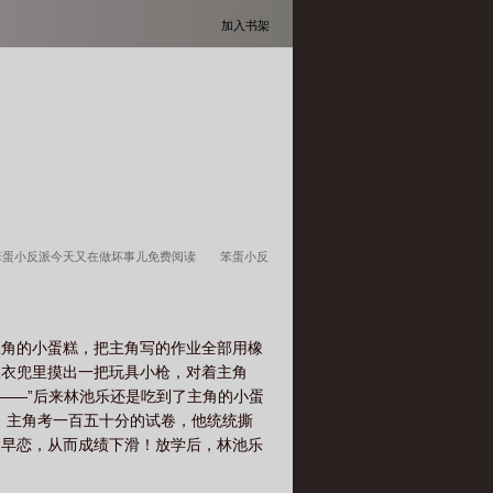
加入书架
笨蛋小反派今天又在做坏事儿免费阅读
笨蛋小反
事免费阅读
笨蛋小反派今天又在做坏事全文免费阅
主角的小蛋糕，把主角写的作业全部用橡
从衣兜里摸出一把玩具小枪，对着主角
呜——”后来林池乐还是吃到了主角的小蛋
。主角考一百五十分的试卷，他统统撕
角早恋，从而成绩下滑！放学后，林池乐
的数学卷子。”林池乐没有发现误会，咬