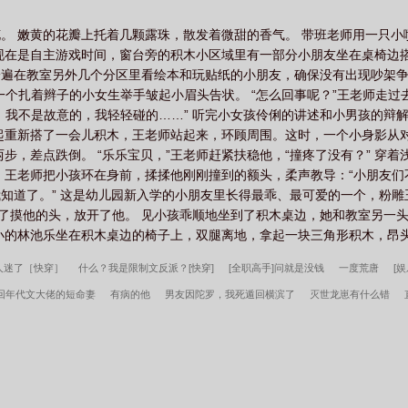
大学。林池乐继续发展自己的反派事业。他故意和主角一个宿舍，晚上缠
，让他无心听课；遇到喜欢主角的学姐，林池乐抢先冲上去告白，不让主
。 嫩黄的花瓣上托着几颗露珠，散发着微甜的香气。 带班老师用一只
着腰按在走廊墙上，硬着头皮道：“怎么，你知道我的厉害了吧？我们反派
现在是自主游戏时间，窗台旁的积木小区域里有一部分小朋友坐在桌椅边
·在一起后，林池乐依旧没忘记自己是反派。既然已经这样了，那就换一种
遍在教室另外几个分区里看绘本和玩贴纸的小朋友，确保没有出现吵架争
：“让你，□、□尽人亡……”-主角的日记：我怎么会喜欢上这个笨蛋？·1
一个扎着辫子的小女生举手皱起小眉头告状。 “怎么回事呢？”王老师走
光只留下青椒，土豆炖牛肉的牛肉全吃光只留下土豆，清炒小青菜没动。
没有，我不是故意的，我轻轻碰的……” 听完小女孩伶俐的讲述和小男孩的
病弱受x位高权重攻，求收藏，文案如下：京市宋家的小少爷宋晗，容貌
起重新搭了一会儿积木，王老师站起来，环顾周围。这时，一个小身影从
在深宅之中。但至少是个“漂亮”的废物，还不算毫无用处。宋家在京市
步，差点跌倒。 “乐乐宝贝，”王老师赶紧扶稳他，“撞疼了没有？” 穿
了顾家的二少爷顾尧，一个骄奢淫逸的纨绔子弟。 联姻结束，到顾家的
 王老师把小孩环在身前，揉揉他刚刚撞到的额头，柔声教导：“小朋友
心被走廊里的柜子绊倒，摔了一跤。他跪坐在地上，捂着发疼的脚踝眼睛
“我知道了。” 这是幼儿园新入学的小朋友里长得最乖、最可爱的一个，粉
晗抬起漂亮却无神的双眼，伸出手，试探性地、怯怯地喊：“……老公？
师又摸了摸他的头，放开了他。 见小孩乖顺地坐到了积木桌边，她和教室另
来，声音低沉地应了一声。“嗯。”宋晗不知道，他的新婚丈夫仗着他看
小的林池乐坐在积木桌边的椅子上，双腿离地，拿起一块三角形积木，昂头道
他老公同父异母的大哥，顾家实际的掌权人，顾危阑。.宋晗其实明白自
他走路，抱他，温柔地吻他，对他的每一声老公都回应。两个人的感情日
人迷了［快穿］
什么？我是限制文反派？[快穿]
[全职高手]问就是没钱
一度荒唐
[
人顾危阑了，带着昂贵的礼品上门求见。刚鬼混完的顾尧也正好同时回来
回年代文大佬的短命妻
有病的他
男友因陀罗，我死遁回横滨了
灭世龙崽有什么错
业巨擘大哥则宠溺不已地蹲下身为他穿鞋！ 看见门口的几人，顾危阑捂
晗复明那天，缓缓睁开眼，鸦羽般的睫毛展开，看见眼前的男人。“老公？”
开的我翻车了
皇兄，你解龙袍作甚！
俺给少爷当奴才
我在美漫做惊奇蜘蛛侠
秦氏
，哄道：“晗晗，先把这个签了。”宋晗睁大双眼重新看向眼前的“老公”：“！
职？我转投市纪委调查组
许言周京延死遁的第二年周总疯了全文
小富即安？不，本公子