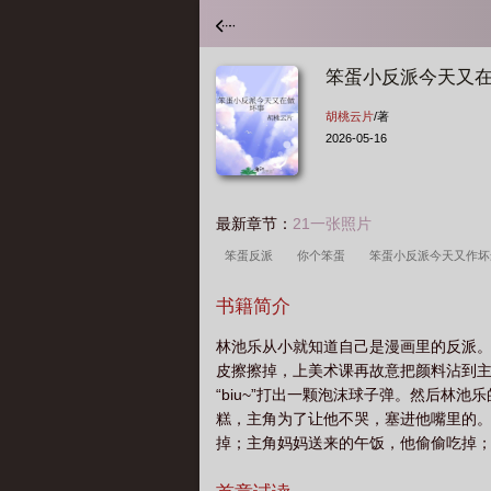
笨蛋小反派今天又
胡桃云片
/著
2026-05-16
最新章节：
21一张照片
笨蛋反派
你个笨蛋
笨蛋小反派今天又作
派今天又在做坏事儿
笨蛋小反派今天又在做坏
书籍简介
读
笨蛋反派受
大笨蛋 今天有一个小笨蛋
林池乐从小就知道自己是漫画里的反派
皮擦擦掉，上美术课再故意把颜料沾到
“biu~”打出一颗泡沫球子弹。然后林
糕，主角为了让他不哭，塞进他嘴里的。
掉；主角妈妈送来的午饭，他偷偷吃掉
向主角送去一封情书。主角看了他一眼，