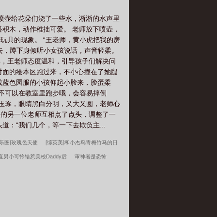
着他一起睡觉，防止他悄悄看书独自进
角比他先谈恋爱——……这一次，主角好
小喷壶给花朵们浇了一些水，淅淅的水声里
就是这么坏。”主角垂眸冷淡逼问：“为
搭积木，动作稚拙可爱。 老师放下喷壶，
方法使坏。“做什么？”主角俯身看他，摸
玩具的现象。 “王老师，黄小虎把我的房
v1，he，彼此唯一。·小反派做过最坏的
过去，蹲下身倾听小女孩说话，声音轻柔。
·萌萌小甜饼，请吃！·推个预收，下本写
辩解，王老师态度温和，引导孩子们解决问
昳丽，却目不能视，是个漂亮的废物。因
对面的绘本区跑过来，不小心撞在了她腿
算得上是上流阶层，但与顶层权贵仍攀不上
着浅蓝色园服的小孩仰起小脸来，脸蛋柔
第一晚，没有人管宋晗。宋晗独自摸索
们不可以在教室里跑步哦，会容易摔倒
泛红，忽然感受到前方来了人。 沉稳
雕玉琢，眼睛黑白分明，又大又圆，老师心
”站在他身前的高大男人低头看着他。片刻
一头的另一位老师互相点了点头，调整了一
不见，也不受宋家重视，正在会所和别人花
：“我们几个，等一下去欺负主...
己只是个商业联姻工具，做好了被欺负的
渐加深。 直到有一天，宋家家主自以
娱乐圈]玫瑰色天使
[综英美]和小杰鸟青梅竹马的日
。结果看见自己的漂亮废物小妻子对着自
直男小可怜错惹美校Daddy后
审神者是恐怖
住宋晗的耳朵，偏头对他们淡声：
“嗯，是我。”顾危阑单膝跪在病床边，
仙朝
姜骄番外
我，叶辰原来是顶尖高手
深
！？”·1v1，he，彼此唯一。·年上甜
意在天下
重生我的新手礼包居然是
维校的三好