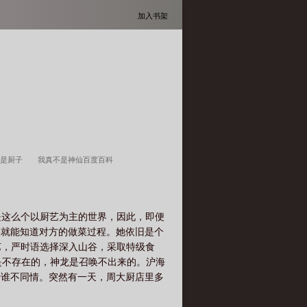
加入书架
不是厨子
我真不是神仙百度百科
是这么个以厨艺为主的世界，因此，即便
菜就能知道对方的做菜过程。她依旧是个
艺，严时语选择深入山谷，采取特级食
是不存在的，神龙是召唤不出来的。沪海
行谁不同情。突然有一天，周大厨店里多
觉得周大厨糊涂。那小姑娘年纪轻轻，个