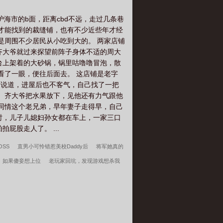
烂，入口即化的冰糖肘子……预收：《天
业，废寝忘食，最后统一六国，成为千古
沪海市的b面，距离cbd不远，走过几条巷
小皇弟捡漏了。重生后，严双屿悟了，与
人才能找到的裁缝铺，也有不少近些年才经
仅六岁的时候，严双屿就成功把自己干成
是周围不少居民从小吃到大的。 两家店铺
，天幕降临了。【书接上回，主播再次给
齐大爷就过来探望前阵子身体不适的周大
未来的太宗，千古一帝，那真不是一般
台上架着的大砂锅，锅里咕噜噜冒泡，散
诸位皇子互相对视，都觉得对方格外可
看了一眼，便往后面去。 这店铺是老字
被成为千古一帝，那主播就跟大家好好唠
素说道，进屋后也不客气，自己找了一把
宣武帝在民生基建方面的功劳就更不必
。 齐大爷把水果放下，见他还有力气跟他
、兴建无数水利工程，真真做到毕三世之工
里同情这个老兄弟，早年妻子走得早，自己
劳模，被称为千古一帝毫不夸张，从他之
时，儿子儿媳妇孙女都在车上，一家三口
房的翰林们更是集体崩溃，谁，你说谁？
屁股走人了。 ...
：“……”诽谤，我要告这个天幕，纯属诽
SS
直男小可怜错惹美校Daddy后
将军她真的
如果傻妾想上位
老玩家回坑，发现游戏想杀我
，叶辰原来是顶尖高手
深情失控他服软低哄别离婚
手礼包居然是
维校的三好学生