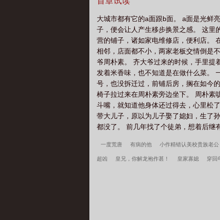
子娇小，能当好大厨吗？然后，他们就
首章试读
幕直播，咸鱼千古名君的马甲掉了》严
大城市都有它的a面跟b面。 a面是光鲜
名君。坏消息是因为太过敬业，他过劳
子，便会让人产生移步换景之感。 这里
其卷生卷死，不如躺平养生。横竖他爹
营的铺子，诸如家电维修店，便利店。 
了废太子，成为千古第一人。就在他及
相邻，店面都不小，两家老板交情倒是不
大家分享一下兴太宗、宣武帝的生平历
爷周朴素。 齐大爷过来的时候，手里提
人……】万寿宴上，从皇帝到皇子，再
发着米香味，也不知道是在做什么菜。 
疑。唯有角落里啃着花生的严双屿突然
号，也没拆迁过，前铺后房，搁在如今的
唠，咱们先不说宣武帝最多的功绩-统一
椅子拉过来在周朴素旁边坐下。 周朴素
说，亩产三千斤的土豆、地瓜，一年三熟
斗嘴，就知道他身体还过得去，心里松了
于一世，直到现在，咱们华夏很多山路
带大儿子，原以为儿子娶了媳妇，生了孙
后，历朝历代不少皇帝都会把自己最喜
都没了。 前几年找了个徒弟，想着后继有
这个到现在连三字经都不会背的废太子就
谤！
一度荒唐
有病的他
小作精错认美校贵族老公
超凶
皇兄，你解龙袍作甚！
皇家寡媳
穿回
贵族学园文白月光回国后
白鹭鸶
绝望的ome
许言周京延结局
开局停职？我转投市纪委调查组