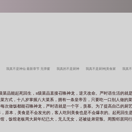
表
我真不是神仙 最新章节 无弹窗
我真的不是厨神
我真不是厨神[美食家
我真
级菜品能起死回生，s级菜品直接召唤神龙，逆天改命。严时语生活的就
做菜方式，十八岁掌握八大菜系，拥有一条皇帝舌，只要吃一口别人做的
师每次做饭都能召唤神龙，严时语就是一个字，羡慕。为了提高自己的厨
界，原本，美食是不会发光的，客人吃到美食也是不会爆衣的。起死回生
饭馆，饭馆老板周大厨年纪已大，无儿无女，还被徒弟背叛。周围邻居同
到的，周大厨打算认小姑娘为干孙女，还打算把店给她继承。谁听了不都