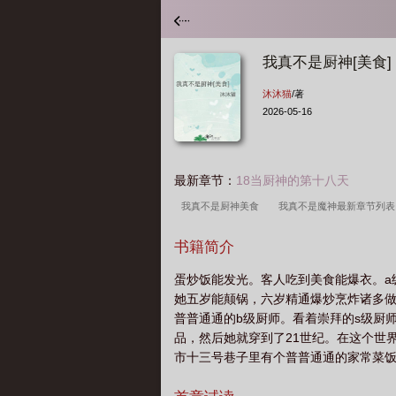
我真不是厨神[美食]
沐沐猫
/著
2026-05-16
最新章节：
18当厨神的第十八天
我真不是厨神美食
我真不是魔神最新章节列
书籍简介
蛋炒饭能发光。客人吃到美食能爆衣。a
她五岁能颠锅，六岁精通爆炒烹炸诸多
普普通通的b级厨师。看着崇拜的s级厨
品，然后她就穿到了21世纪。在这个世
市十三号巷子里有个普普通通的家常菜
了个年轻小姑娘，据说是周大厨上山捡