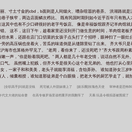
见识到了什么叫做厨神。皮薄馅厚的小笼包炖得脱骨的羊肋排焖得骨酥肉
双屿叒重生了。上辈子他穿成大兴朝太子。好消息是他成功登基，兢兢业
亮丽、寸土寸金的cbd，b面则是人间烟火、嘈杂喧嚣的巷弄。 洪湖路就是
死了，年仅三十五就驾崩了。他的兄弟们为了皇位打的不可开交。最后被
的巷子狭窄，两边店面鳞次栉比。 既有民国时期到如今近乎百年只有熟
争气，他兄弟争气，无论谁当皇帝，都不能亏待他。于是，这辈子，在年
在这其中也有不少口碑很好的老字号饭店。 像是幸福饭馆跟齐记羊肉馆就
冠这年，他父皇年岁已高，打算册封太子，好后继有人。众兄弟摩拳擦掌
错。 这不，这日下午，趁着家里还没到开门做生意的时间，羊肉馆老板
史，这位打破历史以来太子魔咒，在太子位置上平安干了十六年的太子，
着些水果，还跟在店门口切菜的女孩子点头打了个招呼，眼神扫了一眼灶
到满朝文武都愣住了。太宗？千古一帝？他们大兴朝哪个皇子这么牛逼？
一旁的高压锅也坐着火，苦瓜的味道倒是从缝隙里钻了出来。 齐大爷只是
动作一僵，这人怎么说的好像是他？【看到有友友们提起，宣武帝凭什么
沪海市也算格外罕见了。 “老周，看你来了，还没死吧？”齐大爷跟周朴
六国。】正因为边疆战乱、其他国家虎视眈眈，担心不已的皇帝：？？【
咳嗽一声，“你是盼着我死吧。” 两人都是几十年老交情，说话自然不见外
的水稻种子】户部尚书侍郎等人：???【还有都江水坝、治理黄河长江
口气。 虽然嘴上犯贱，但齐大爷是很关心这个老兄弟的。 他也打从心
都是那个时候留下来的。】工部众人：？？？？【所以，宣武帝这个顶级
女，一家子和和美美，老头子就能享清福，含饴弄孙。 谁知道孙女三岁
爱的儿子取名为双屿。】所有人目光一致，朝着严双屿看过去。曾经上书
人，倾囊相授，谁知道那徒弟是个白眼狼，把老大爷的厨艺学走了，就拍拍
是千古一帝？！咸鱼了小半辈子，眼看着可以跑去封地养老钓鱼的严双屿
[全职高手]问就是没钱
死宅被人外甜妹缠上了
[娱乐圈]玫瑰色天使
审神者是恐怖BO
年代文大佬的短命妻
在高专修罗场里读档重开的我翻车了
天幕:玩县令模拟器被围观了
ga
病弱炮灰又万人迷了［快穿］
我在美漫做惊奇蜘蛛侠
秦氏仙朝
姜骄番外
我
许言周京延死遁的第二年周总疯了全文
小富即安？不，本公子意在天下
重生我的新