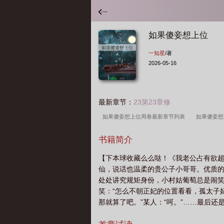
如果傻妾想上位
一知星
/著
2026-05-16
最新章节：
23第23章修
如果傻妾想上位周卷最新章节列表
如果傻妾
趣阁免费阅读
书籍简介
【下本球收藏么么哒！《我老公占有欲超
仙，说话也温柔的贵公子小哥哥。优质
处处讲究规矩身份，小村姑葡萄总是闹
笑：“怎么不朝正妃的位置看看，孤太子妃
那就算了吧。”某人：“呵。”……最后还
要会开后宫，后期会解散男身心双洁，只会