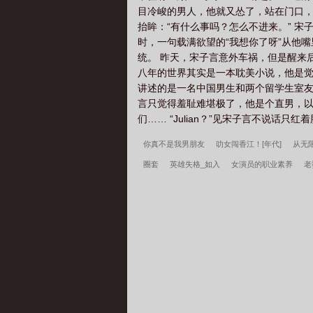
目冷峻的男人，他就又怂了，站在门口，
抬眸：“有什么事吗？怎么不进来。” 宋
时，一句载满欲望的“我想你了呀”从他
统。 昨天，宋子言意外车祸，但是醒来
八年的世界其实是一本耽美小说，他是觉
讲述的是一名中国男生和两个留学生室友
言只觉得羞耻难堪极了，他是个直男，以
们…… “Julian？”见宋子言不说话
你真不是我男朋友
叻女闯香江！[年代]
从无
圈套
英雄失格_如入
女演员的职业素养
老
我坏话
狐狸精师弟要当三上位？
成为渣攻的顶
局停职？我转投市纪委调查组
许言周京延死遁的