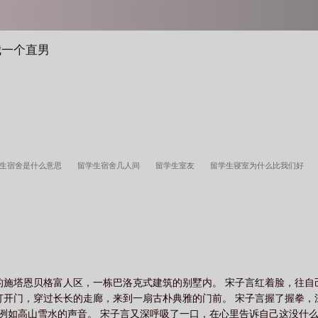
我一个直男
学生宿舍是什么意思
留学生宿舍几人间
留学生室友
留学生寝室为什么比我们好
整个留学生寝室就我一个直男说的啥
留学生宿舍为什么很好
留学生宿舍
留学
留学宿舍
的施塔恩贝格富人区，一栋巴洛克式建筑的别墅内。 宋子言红着脸，往自
打开门，穿过长长的走廊，来到一扇古朴典雅的门前。 宋子言握了握拳
一道清冽如高山雪水的声音。 宋子言又深呼吸了一口，在心里告诉自己这没