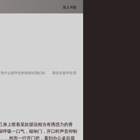
加入书架
凭什么留学生的宿舍比我们好
我住在留学生宿
生单独宿舍
留学室友
留学生 宿舍
中国留
己身上喷着某款据说相当有诱惑力的香
，深呼吸一口气，敲响门，开口时声音抑制
什么……然而一拧开门把，看到办公桌后眉