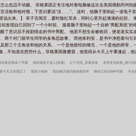
怎么也迈不动腿。 菲格莱因正专注地对着电脑修这次去美国俄勒冈州拍
子言没敢和他对视，下意识要说“没……”。 这时，他脑子里响起一道电
嘴里说出来。】 宋子言闻言，霎时脸红耳赤，同时心里升起满满的抗拒。 
后却发现自己回到了一个小时前。 接着脑子里响起一个自称“男配系统”
醒了意识后不按剧情走的书中男配。 他若不想生命被收回，便老老实实走
、两个对门留学生同学的多角恋故事。 而他朱利安，是书中净想着勾引
及那三个主角攻和他的关系。 一个是他曾经的继兄，一个是他的师哥，一
只红着脸，不知道在想些什么，菲格莱因微蹙眉，他觉得从今天上午重逢起，他这.
限回来后我成了学霸
我到底是不是人[直播]
公子无忧_卖菜买鱼
末世里当奶爸_晴川泪
婆今天又把我忘了
团宠小纨绔
我在横滨做代购的那些年
睡自己的108种可能
不会
头上司[快穿]
我在美漫做惊奇蜘蛛侠
秦氏仙朝
姜骄番外
我，叶辰原来是顶尖高手
第二年周总疯了全文
小富即安？不，本公子意在天下
重生我的新手礼包居然是
维校