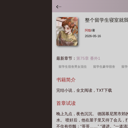
整个留学生寝室就
阿馥
/著
2026-05-16
最新章节：
第75章 番外1
留学生宿舍男女混住
留学生豪华宿舍
留
舍
大学留学生宿舍
留学生的宿舍比我们好
书籍简介
学生宿舍
整个留学生寝室就我一个直男阅读
完结小说，全文阅读，TXT下载
首章试读
晚上九点，夜色沉沉。 德国慕尼黑市郊
水。 喷好后，他在屋子里又待了会儿，
不住有些颤：“哥哥……” “请进。”