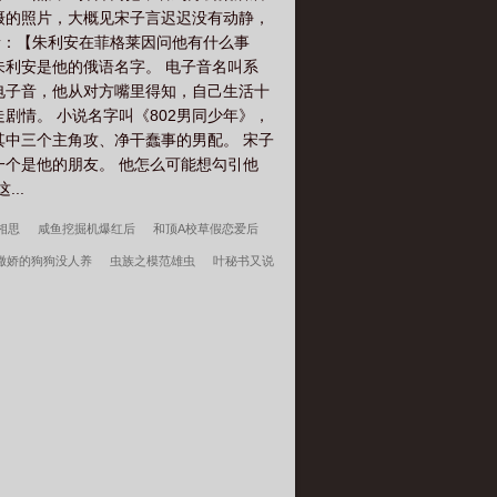
摄的照片，大概见宋子言迟迟没有动静，
子音：【朱利安在菲格莱因问他有什么事
朱利安是他的俄语名字。 电子音名叫系
的电子音，他从对方嘴里得知，自己生活十
剧情。 小说名字叫《802男同少年》，
其中三个主角攻、净干蠢事的男配。 宋子
个是他的朋友。 他怎么可能想勾引他
..
相思
咸鱼挖掘机爆红后
和顶A校草假恋爱后
撒娇的狗狗没人养
虫族之模范雄虫
叶秘书又说
深情失控他服软低哄别离婚许言周京延结局
开
的三好学生