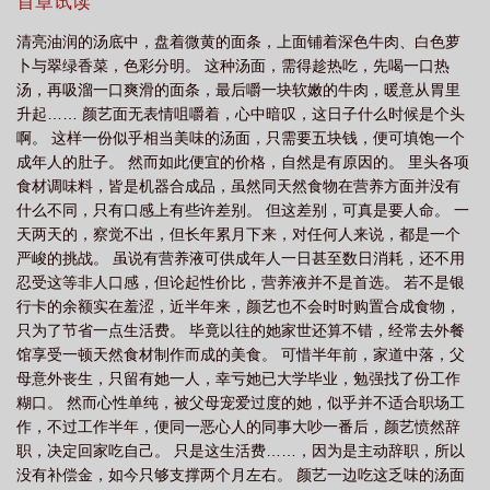
犹豫了一秒。反正要找工作，不如去游戏里赚。听说顶级玩家几天
首章试读
流水抵得上白领半年。要问她为何如此有信心？从小她就有一个天
清亮油润的汤底中，盘着微黄的面条，上面铺着深色牛肉、白色萝
赋，左手画圆，右手画方，一心二用，游刃有余。这天赋在曾经年
卜与翠绿香菜，色彩分明。 这种汤面，需得趁热吃，先喝一口热
少时玩过的仙侠游戏中展现得淋漓尽致，她独爱双剑流，然而当时
汤，再吸溜一口爽滑的面条，最后嚼一块软嫩的牛肉，暖意从胃里
为了学业痛割游戏。好不容易毕业以为有了空闲，家道中落，为了
升起…… 颜艺面无表情咀嚼着，心中暗叹，这日子什么时候是个头
生计碌碌奔波，惊艳的双剑流天赋却只能压在光脑之下，彻底落
啊。 这样一份似乎相当美味的汤面，只需要五块钱，便可填饱一个
灰。如今，《灵界》这款拟真度超高的仙侠游戏，给了她一个再续
成年人的肚子。 然而如此便宜的价格，自然是有原因的。 里头各项
前剑缘的机会。双剑流，她早就跃跃欲试了。左手一剑，右手一
食材调味料，皆是机器合成品，虽然同天然食物在营养方面并没有
剑，攻防一体，行云流水。登录界面亮起，颜艺微微一笑，踏入
什么不同，只有口感上有些许差别。 但这差别，可真是要人命。 一
《灵界》。至于能赚多少，先玩了再说。＊《灵界》身为全球技术
天两天的，察觉不出，但长年累月下来，对任何人来说，都是一个
最顶尖的全息游戏，最高在线人数竟然有数亿人，远超其他全息游
严峻的挑战。 虽说有营养液可供成年人一日甚至数日消耗，还不用
戏。全服综合实力排行榜，前百名榜单俗称天榜，天榜竞争激烈，
忍受这等非人口感，但论起性价比，营养液并不是首选。 若不是银
自开服到现在，前百名中玩家来来去去，名字更换不断，只有前十
行卡的余额实在羞涩，近半年来，颜艺也不会时时购置合成食物，
名恒定不变。就在所有人都以为前十名以后是《灵界》中的代表人
只为了节省一点生活费。 毕竟以往的她家世还算不错，经常去外餐
物后，一个名字突然闯进了前百名。花朝颜。最初，她只是第一百
馆享受一顿天然食材制作而成的美食。 可惜半年前，家道中落，父
名，天榜的末席。所有人都以为这不过是又一个昙花一现的过客，
母意外丧生，只留有她一人，幸亏她已大学毕业，勉强找了份工作
很快就会从榜单上消失。可她没有消失。她在往上走。九十九、九
糊口。 然而心性单纯，被父母宠爱过度的她，似乎并不适合职场工
十一、八十七、七十一、五十二、三十三——她像一把利刃，一路
作，不过工作半年，便同一恶心人的同事大吵一番后，颜艺愤然辞
劈开所有质疑与轻视，势不可挡地闯入前十。直至一场天榜大比，
职，决定回家吃自己。 只是这生活费……，因为是主动辞职，所以
强势碾压所有选手，直接登顶。“天榜第一，是我！”她如是说道。＊
没有补偿金，如今只够支撑两个月左右。 颜艺一边吃这乏味的汤面
食用指南：一：全息网游文，我流私设，全文百分之八十以上为剧