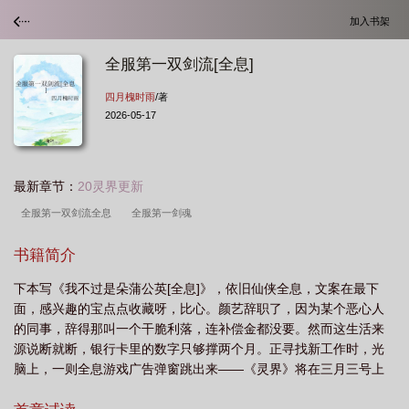
加入书架
全服第一双剑流[全息]
四月槐时雨
/著
2026-05-17
最新章节：
20灵界更新
全服第一双剑流全息
全服第一剑魂
书籍简介
下本写《我不过是朵蒲公英[全息]》，依旧仙侠全息，文案在最下
面，感兴趣的宝点点收藏呀，比心。颜艺辞职了，因为某个恶心人
的同事，辞得那叫一个干脆利落，连补偿金都没要。然而这生活来
源说断就断，银行卡里的数字只够撑两个月。正寻找新工作时，光
脑上，一则全息游戏广告弹窗跳出来——《灵界》将在三月三号上
线，号称95%拟真度，领先于市面所有全息游戏。她盯着屏幕，只