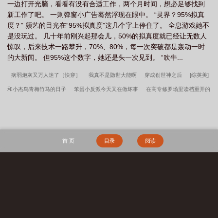
一边打开光脑，看看有没有合适工作，两个月时间，想必足够找到
情。二：剑道天才流女主，逆袭爽文。三：段评已开，欢迎评论。
新工作了吧。 一则弹窗小广告蓦然浮现在眼中。 “灵界？95%拟真
——————预收分割线——————《我不过是朵蒲公英[全息]》
度？” 颜艺的目光在“95%拟真度”这几个字上停住了。 全息游戏她不
纪元3013年，叶英刚大学毕业。家境富裕，不需要她出门工作，所
是没玩过。 几十年前刚兴起那会儿，50%的拟真度就已经让无数人
以便打算在家好好宅一段时间。这日闺蜜打来电话，说有一仙侠游
惊叹，后来技术一路攀升，70%、80%，每一次突破都是轰动一时
戏《仙缘》刚上线，拟真度据称达到95%，邀请她一块玩。叶英正
的大新闻。 但95%这个数字，她还是头一次见到。 “吹牛...
觉无聊，便一口答应了。谁知当天闺蜜放她鸽子，叶英只好自己一
人建号进入游戏。她选了妖族。《仙缘》中妖族血脉和种族全凭随
病弱炮灰又万人迷了［快穿］
我真不是隐世大能啊
穿成创世神之后
[综英美]
机。她心下盘算，以自己的欧洲人血统，结果应该令人满意才对。
和小杰鸟青梅竹马的日子
笨蛋小反派今天又在做坏事
在高专修罗场里读档重开的
白光一闪，一朵毛茸茸的白色小球映入眼帘。叶英：？？？蒲公英
也算妖族？奈何《仙缘》删号有冷静期，长达三个月，且一次只能
我翻车了
五岁县主在大唐靠第四天灾躺赢
男友因陀罗，我死遁回横滨了
俺给
建立一个号。既建号则玩之。玩就玩。＊别人一剑开天门，她一吹
少爷当奴才
什么？我是限制文反派？[快穿]
皇兄，你解龙袍作甚！
穿回年代文
散天涯。别人御剑飞九天，她随风飘万里。初期所有人都在嘲笑
大佬的短命妻
皇家寡媳
审神者是恐怖BOSS
我真不是厨神[美食]
白鹭鸶
她，区区一株蒲公英，连新手村的小怪都能欺负，关键名字取得还
首 页
目录
阅读
应种族——落英缤纷。但后来——全服第一个领悟风系法则的，是
直男小可怜错惹美校Daddy后
男二被反派抢走了！
有病的他
灭世龙崽有什么
她。第一个以植物系血脉通关史诗副本的，是她。第一个在帮派联
错
我以力服仙
谍战：我当恶霸能爆奖励！
孟瑜傅青绍地久婚长百度云
神兽
赛中以一敌百，漫天飞絮困住整个战场的，还是她。“我不过是朵蒲
缔造师
守空房，邻家糙汉馋上她李春桃周志军全文完整版
长生天阙
山村留守
公英。”她轻描淡写地说道。数亿玩家沉默如雷。风起之时，便是她
搜 索
降临之日。谁言草木皆无情？我自乘风破九霄。
妇女们的荒唐往事
李春桃周志军守空房，邻家糙汉馋上她百度云
李春桃周志军
秦氏仙朝