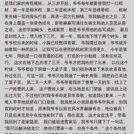
是我们家的奇怪规矩。 从三岁开始，爷爷每年都要替我打一口棺
材，第一年是柳木棺，第二年是柏木棺，第三年是檀香棺…… 棺材
里先铺一层鸡骨头打底，再洒一层方孔铜钱，等我躺进去之后，又
在身上覆盖一块黄色经帛，密密麻麻写满往生祷文和劝人弃恶从善
之语。 这些字如蝇头，色成紫黑，都是爷爷用他的血写成的。 最后
是封棺入土，埋入地下三尺。 第一年，我在地下埋了两个钟头，被
爷爷挖出来的时候，小脸已经憋得青紫。 等我缓过劲来，爷爷就开
始教我一种闭息法，让我可以在密闭的棺材里活得更久。 今年是第
七年，用的是一口很普通的石棺，打造的十分粗糙，没有任何花
巧。 这次在地下总共埋了三天，爷爷才把我给挖了出来。 以往这个
时候，爷爷都会下厨做一大桌子菜，我们祖孙俩坐下来欢欢喜喜地
补过生日。 可这一回，爷爷只给我做了一碗长寿面，就把自己关进
了屋子里。 第二天一大早，爷爷带着我坐了整整一天的车，找上了
一户姓曹的人家。 这户曹姓人家，在当地是名门望族，据说祖上还
出过大官，不过他们对我爷爷却是异常恭敬，知道我们要来，一大
堆人早早地就挤在门口迎接。 我虽然从小就跟着爷爷学风水，但我
直到此时才知道，原来我爷爷以前在风水界赫赫有名，地位极高！
只是后来无意中在坟地捡到了我，萌生退意，这才金盆洗手，带着
我回到了老家隐居。 我们被迎进曹家后，我爷爷只撂下了一句话。
“我可以解决锁龙穴，救你们曹家一命，但有个条件。” 这个条件就