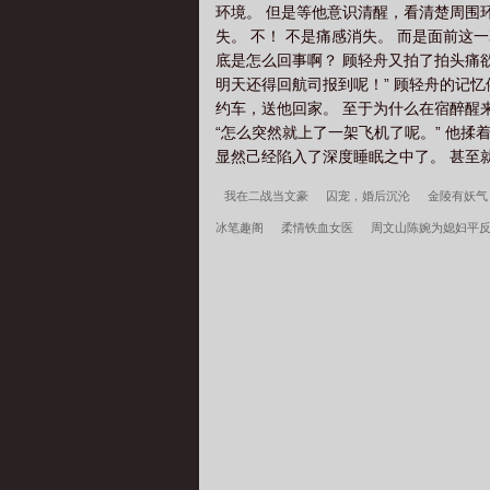
环境。 但是等他意识清醒，看清楚周围
失。 不！ 不是痛感消失。 而是面前这
底是怎么回事啊？ 顾轻舟又拍了拍头痛欲
明天还得回航司报到呢！” 顾轻舟的记
约车，送他回家。 至于为什么在宿醉醒来
“怎么突然就上了一架飞机了呢。” 他揉
显然己经陷入了深度睡眠之中了。 甚至
我在二战当文豪
囚宠，婚后沉沦
金陵有妖气
冰笔趣阁
柔情铁血女医
周文山陈婉为媳妇平
向人生巅峰完整版
林阳沈冰逼我退队带四条狗一
版
我在美漫做惊奇蜘蛛侠
秦氏仙朝
姜骄番
疯了全文
小富即安？不，本公子意在天下
重