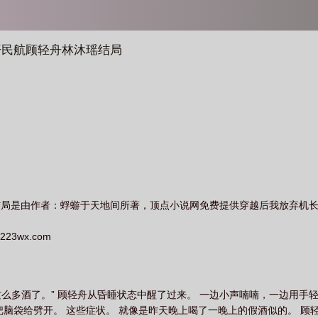
开民航顾轻舟林沐瑶结局
结局是由作者：蜉蝣于天地间所著，顶点小说网免费提供穿越后我放弃机
3wx.com
不该喝这么多酒了。” 顾轻舟从昏睡状态中醒了过来。 一边小声喃喃，一边用
把脑袋给劈开。 这些症状。 就像是昨天晚上喝了一晚上的假酒似的。 顾