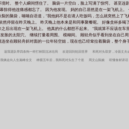
环境时。 整个人瞬间愣住了。 脑袋一片空白，脸上写满了惊愕。 甚至连
一幕惊得他连痛感都忘了。 因为他发现。 妈的自己居然是在一架飞机上。 
裂的脑袋，喃喃自语道，“我他妈不是在请人吃饭吗，怎么就突然上了飞机了
忆依然停留在昨天晚上。 昨天晚上他本来是和同事聚餐呢。 好像贪杯多喝
之后出现在一架飞机上。 他真的什么都想不起来。 “我就算不应该在车
着发胀的太阳穴。 继续打量着周围。 模糊间。 顾轻舟似乎看到坐在自己
就连坐在顾轻舟斜对面的一位年轻空姐，现在也己经耷拉着脑袋，整个身子不
逼我退队带四条狗一样打林阳沈冰结局
欢迎回到轮回世界
和死对头双穿，冷面丈夫
反我俩走向人生巅峰全文
睁眼五年后，我和死对头生了个崽
周文山陈婉
听懂食材讲话
样打全文
大婚被弃：我转身嫁了权倾朝野的皇叔
两宋英雄传
让你娶公主，你怎么想
外
我，叶辰原来是顶尖高手
深情失控他服软低哄别离婚许言周京延结局
开局停职？
生我的新手礼包居然是
维校的三好学生