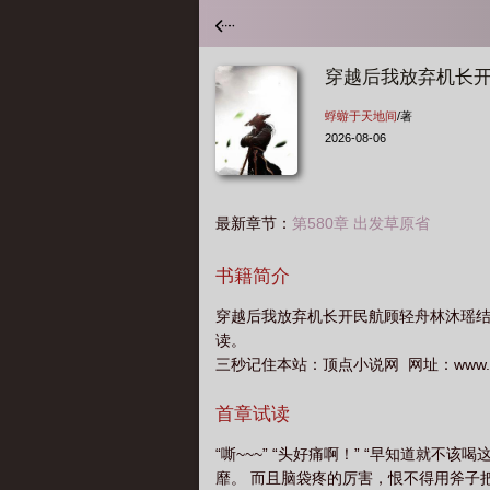
穿越后我放弃机长
蜉蝣于天地间
/著
2026-08-06
最新章节：
第580章 出发草原省
书籍简介
穿越后我放弃机长开民航顾轻舟林沐瑶
读。
三秒记住本站：顶点小说网 网址：www.22
首章试读
“嘶~~~” “头好痛啊！” “早知道就
靡。 而且脑袋疼的厉害，恨不得用斧子