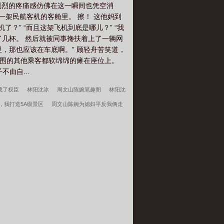
剧烈的疼痛感仿佛在这一瞬间也凭空消
一架民航客机的客舱里。 擦！ 这他妈到
？” “而且这架飞机到底是哪儿？” “我
了几杯。 然后就被同事搀扶着上了一辆网
里，那也应该在车底啊。” 顾轻舟苦笑道，
周围的其他乘客都软绵绵的瘫在座位上。
由自...
成了权臣
林阳沈冰
周文山陈婉笔趣阁
林阳沈
，我打造5A级景区
周文山陈婉为媳妇平反我俩走
株连九族？
林阳沈冰逼我退队带四条狗一样打完整
我转投市纪委调查组
许言周京延死遁的第二年周总