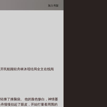
加入书架
长开民航顾轻舟林沐瑶结局全文在线阅
手轻轻捶了捶脑袋。 他的脸色惨白，神情萎
轻舟慢慢抬起了眼皮，开始打量着周围的