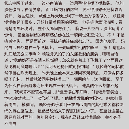
状态中醒了过来。 一边小声喃喃，一边用手轻轻捶了捶脑袋。 他的
脸色惨白，神情萎靡。 而且脑袋疼的厉害，恨不得用斧子把脑袋给
劈开。 这些症状。 就像是昨天晚上喝了一晚上的假酒似的。 顾轻舟
慢慢抬起了眼皮，开始打量着周围的环境。 但是等他意识清醒，看
清楚周围环境时。 整个人瞬间愣住了。 脑袋一片空白，脸上写满了
惊愕。 甚至连剧烈的疼痛感仿佛在这一瞬间也凭空消失。 不！ 不是
痛感消失。 而是面前这一幕惊得他连痛感都忘了。 因为他发现。 妈
的自己居然是在一架飞机上。 一架民航客机的客舱里。 擦！ 这他妈
到底是怎么回事啊？ 顾轻舟又拍了拍头痛欲裂的脑袋，喃喃自语
道，“我他妈不是在请人吃饭吗，怎么就突然上了飞机了？” “而且这
架飞机到底是哪儿？” “我明天还得回航司报到呢！” 顾轻舟的记忆依
然停留在昨天晚上。 昨天晚上他本来是和同事聚餐呢。 好像贪杯多
喝了几杯。 然后就被同事搀扶着上了一辆网约车，送他回家。 至于
为什么在宿醉醒来之后出现在一架飞机上。 他真的什么都想不起
来。 “我就算不应该在车里，那也应该在车底啊。” 顾轻舟苦笑道，
“怎么突然就上了一架飞机了呢。” 他揉着发胀的太阳穴。 继续打量
着周围。 模糊间。 顾轻舟似乎看到坐在自己周围的其他乘客都软绵
绵的瘫在座位上。 显然己经陷入了深度睡眠之中了。 甚至就连坐在
顾轻舟斜对面的一位年轻空姐，现在也己经耷拉着脑袋，整个身子
不由自...