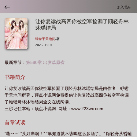
加入书架
让你复读战高四你被空军捡漏了顾轻舟林
沐瑶结局
蜉蝣于天地间
/著
2026-08-07
最新章节：
第580章 出发草原省
书籍简介
让你复读战高四你被空军捡漏了顾轻舟林沐瑶结局是由作者：蜉蝣
于天地间所著，顶点小说网免费提供让你复读战高四你被空军捡漏
了顾轻舟林沐瑶结局全文在线阅读。
三秒记住本站：顶点小说网 网址：www.223wx.com
首章试读
“嘶~~~” “头好痛啊！” “早知道就不该喝这么多酒了。” 顾轻舟从昏睡