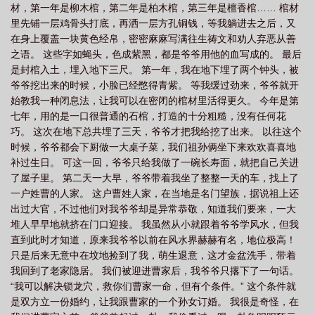
材，第一年是柳木棺，第二年是柏木棺，第三年是檀香棺…… 棺材
里先铺一层鸡骨头打底，再洒一层方孔铜钱，等我躺进去之后，又
在身上覆盖一块黄色经帛，密密麻麻写满往生祷文和劝人弃恶从善
之语。 这些字如蝇头，色成紫黑，都是爷爷用他的血写成的。 最后
是封棺入土，埋入地下三尺。 第一年，我在地下埋了两个钟头，被
爷爷挖出来的时候，小脸已经憋得青紫。 等我缓过劲来，爷爷就开
始教我一种闭息法，让我可以在密闭的棺材里活得更久。 今年是第
七年，用的是一口很普通的石棺，打造的十分粗糙，没有任何花
巧。 这次在地下总共埋了三天，爷爷才把我给挖了出来。 以往这个
时候，爷爷都会下厨做一大桌子菜，我们祖孙俩坐下来欢欢喜喜地
补过生日。 可这一回，爷爷只给我做了一碗长寿面，就把自己关进
了屋子里。 第二天一大早，爷爷带着我坐了整整一天的车，找上了
一户姓曹的人家。 这户曹姓人家，在当地是名门望族，据说祖上还
出过大官，不过他们对我爷爷却是异常恭敬，知道我们要来，一大
堆人早早地就挤在门口迎接。 我虽然从小就跟着爷爷学风水，但我
直到此时才知道，原来我爷爷以前在风水界赫赫有名，地位极高！
只是后来无意中在坟地捡到了我，萌生退意，这才金盆洗手，带着
我回到了老家隐居。 我们被迎进曹家后，我爷爷只撂下了一句话。
“我可以解决锁龙穴，救你们曹家一命，但有个条件。” 这个条件就
是双方立一份婚约，让我跟曹家的一个孙女订婚。 我很是奇怪，在