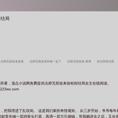
程结局
法师无双徐来是谁
法师无双徐来和谁一起了
法师无双徐来 师傅
徐无双和法医
夷所著，顶点小说网免费提供法师无双徐来徐程程结局全文在线阅读。
3wx.com
，把我埋进了乱坟岗。 这是我们家的奇怪规矩。 从三岁开始，爷爷每
棺材里先铺一层鸡骨头打底，再洒一层方孔铜钱，等我躺进去之后，又在