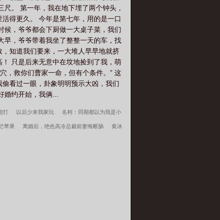
三尺。 第一年，我在地下埋了两个钟头，
里活得更久。 今年是第七年，用的是一口
个时候，爷爷都会下厨做一大桌子菜，我们
一大早，爷爷带着我坐了整整一天的车，找
敬，知道我们要来，一大堆人早早地就挤
高！ 只是后来无意中在坟地捡到了我，萌
穴，救你们曹家一命，但有个条件。” 这
我偷看过一眼，卦象明明预示大凶，我们
婚约开始，我俩...
能打
以后少来我家玩
名柯：同期都以为我是小
烂苹果
离婚后，绝色高冷总裁前妻悔断肠
黄冰
嫩厂花，苟在厂里数钱吃瓜
我在美漫做惊奇蜘蛛
言周京延死遁的第二年周总疯了全文
小富即安？