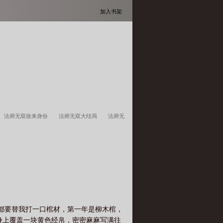
加入书架
法师无双徐来身份
法师无双大结局
法师无
年都要替我打一口棺材，第一年是柳木棺，
身上覆盖一块黄色经帛，密密麻麻写满往