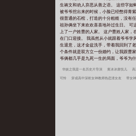
生祷文和劝人弃恶从善之语。 这些字如
被爷爷挖出来的时候，小脸已经憋得青紫
很普通的石棺，打造的十分粗糙，没有任
祖孙俩坐下来欢欢喜喜地补过生日。 可
上了一户姓曹的人家。 这户曹姓人家，
在门口迎接。 我虽然从小就跟着爷爷学
生退意，这才金盆洗手，带着我回到了老
个条件就是双方立一份婚约，让我跟曹家
爷俩都几乎是九死一生的局面，爷爷为什么
华娱之我是一名历史片导演
黄冰冰唐悦儿
高
可怜
穿成高中深柜女神教师热恋渣女友
带女
冰唐悦儿豪门天师完整版
黄冰冰唐悦儿笔趣阁
侠
秦氏仙朝
姜骄番外
我，叶辰原来是顶尖
不，本公子意在天下
重生我的新手礼包居然是