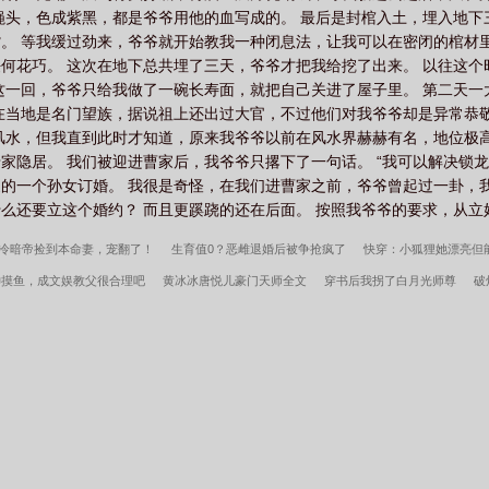
蝇头，色成紫黑，都是爷爷用他的血写成的。 最后是封棺入土，埋入地下
。 等我缓过劲来，爷爷就开始教我一种闭息法，让我可以在密闭的棺材
何花巧。 这次在地下总共埋了三天，爷爷才把我给挖了出来。 以往这
这一回，爷爷只给我做了一碗长寿面，就把自己关进了屋子里。 第二天
在当地是名门望族，据说祖上还出过大官，不过他们对我爷爷却是异常恭
风水，但我直到此时才知道，原来我爷爷以前在风水界赫赫有名，地位极
家隐居。 我们被迎进曹家后，我爷爷只撂下了一句话。 “我可以解决锁龙
的一个孙女订婚。 我很是奇怪，在我们进曹家之前，爷爷曾起过一卦，
还要立这个婚约？ 而且更蹊跷的还在后面。 按照我爷爷的要求，从立好
冷暗帝捡到本命妻，宠翻了！
生育值0？恶雌退婚后被争抢疯了
快穿：小狐狸她漂亮但
神摸鱼，成文娱教父很合理吧
黄冰冰唐悦儿豪门天师全文
穿书后我拐了白月光师尊
破
她的徐小姐gl
穿越吧，诸天
乡村风流傻子神医
漂亮beta和顶A假婚真爱了
年代娇
高手
深情失控他服软低哄别离婚许言周京延结局
开局停职？我转投市纪委调查组
许
维校的三好学生