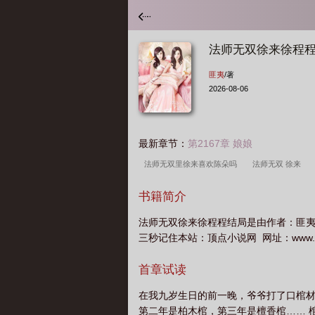
法师无双徐来徐程
匪夷
/著
2026-08-06
最新章节：
第2167章 娘娘
法师无双里徐来喜欢陈朵吗
法师无双 徐来
双徐来喜欢谁
法师无双徐来和谁在一起
书籍简介
法师无双徐来徐程程结局是由作者：匪
三秒记住本站：顶点小说网 网址：www.22
首章试读
在我九岁生日的前一晚，爷爷打了口棺材
第二年是柏木棺，第三年是檀香棺…… 