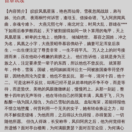
不曾反抗。可是这种不反抗，却再已经不是从前单纯的不争不夺，
首章试读
而是等待，而是蛰伏。美艳的凤眼微微眯起，慢慢闭上。从那一刻
【内容简介】 皎皎凤凰星落，艳色而仙骨。雪夜忽闻战鼓，弟与
起，整整十四年的无声等待，他在等待自己的羽翼丰满，凤凰于
姊、沦白虏。 夜雨桐竹何诉苦，逢琀玉、借操命谱。飞入阿房闻凤
飞，只为酝酿一场为国人报仇，为自己雪耻的血战。
曲，奈魂兮难卜。 大燕元熙七年，南北对立，时局大乱，群雄在****
下如雨后春笋般四起，天下被割据得如同一块卜算用的龟甲，天上
凤凰星落，鲜卑的土地上，他降生。 倾城绝世。 慕容之国姓，冲之
为名，凤凰之小字，大燕景昭帝慕容儁幼子，嫡妻可足浑皇后亲
生，一出生便注定了尊贵非常，一生不得平凡。 万人之上的封号接
踵而来，压在他幼小稚嫩的肩膀之上。 他们告诉他，这就是身为王
族之人，注定要承受一辈子的东西，所以他也不曾反抗。 就算那
年，仲冬，雪落，国破，他同姊姊清河公主一同被敌国秦帝苻坚俘
获，因绝色而沦为娈童，他也不曾反抗。 那一年，清河十四，他十
二。 可是这种不反抗，却再已经不是从前单纯的不争不夺，而是等
待，而是蛰伏。美艳的凤眼微微眯起，慢慢闭上。从那一刻起，整
整十四年的无声等待，他在等待自己的羽翼丰满，凤凰于飞，只为
酝酿一场为国人报仇，为自己雪耻的血战。 血耻海深，若能得报他
不惜立地堕魔，何啻利用一个无关的女子，她有转命换运之力，却
尚不解假意缱绻，为他而用，之后得以大仇得报，亦得复国，一切
随他所愿。 但仇人得诛，长安称帝，凤归阿房之后，他为何觉得有
所遗憾？面对亭台楼阁，为何满眼萧瑟？面对百官众臣，为何满心