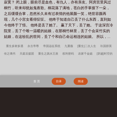
寂寞？ 闭上眼，眼前尽是血色，有仇人，亦有亲友。阿房宫里风过
桐竹，听来却犹如鬼夜歌。桐花落了满地，苍白的手掌接下一朵，
之后缓缓合掌，忽然长久未有过表情的他展颜一笑，绝世容颜再
现，几个小宫女看得怔怔。 他终于知道自己丢了什么东西，直到如
今他终于了悟。 他终是丢了她了。 赢了天下，丢了她。 于这深宫冷
院里，丢了个唯一温暖的姑娘，在那桐竹林里，丢了个会采竹实的
姑娘，在这纷乱的世间，丢了个和自己命运相连的姑娘。 所以，...
重生多财多遇
永古帝尊
帝国远征系统
九重薇
[重生]二次人生
玖国群英
传之璃书
天庭后援团
重生之跳水王座
权利密码
农家千金媳
[穿越]时空的
惊喜
极品田园
爹地，这是我爸爸
奇石秘修录
重生之都市文豪
灯塔
爱
的起承转合
惩天传
唯一大法师
送你一颗子弹
伪像报告
清妖
天命：从
大业十二年开始
年代：我在58有块田
年代1959带全家做城里人
主角韩春雪李
首 页
目录
阅读
曼玉完整阅读无删减全文
穿越四零，开局全村被屠
镇龙棺，阎王命
重生七
零：资本家小姐一心想离婚
赶海：开局一把沙铲承包整个沙滩
搜 索