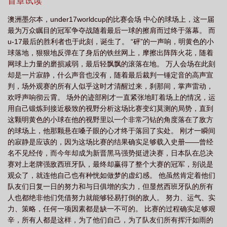
是小景你掉落的任务？” 我们冰帝king自然不走寻常路：“沉醉在
首章试读
本大爷华丽的美技之下吧～” 他直接选择分裂两人，造个马
澳洲墨尔本，under17worldcup的比赛会场 中心的球场上，这一届
甲，齐头并进，上演精分剧本，我搞我自己。 于是乎，画
最为万众瞩目的冠军争夺战随着最后一球的擦肩而过终于落幕。 而
风变成了这样： 一个马甲他冷酷无情，黑衣组织内也赫赫有
u-17最后的胜利者也于此刻，诞生了。 “砰”的一声响，明黄色的小
名。 一个本体他偷摸缩水，帝丹小学里他吸引火
球落地，狠狠地反弹在了身后的铁丝网上，摩擦出阵阵火花，随着
力。 从此，戏精组正式上线： 众人眼中弱小可怜
网球上力量的磨损减弱，最后轻飘飘的滚落在地。 万人会场在此刻
的实验体·小迹部：什么实验体，本大爷不关心！本大爷只是迹部景
却是一片寂静，什么声音也没有，随着最后裁判一锤定音的高声宣
吾！是捣毁组织的ace！ 众人眼中心狠手辣的boss·大迹
判，场外观赛的所有人似乎这时才清醒过来，刹那间，掌声雷动，
部：旧神已死，新神当立。这个组织将成为本大爷的王国，谁敢不
欢呼声响彻云霄。 场外的迹部刚才一直紧张地盯着场上的情况，运
服？就要有胆品尝本大爷的手段！ 还有隐忍蛰伏的易容警
用自己锻炼到接近极致的视野分析这场比赛变幻莫测的局势，直到
官·仁王雅治、被“操纵”走上歪路的实力演技派入江奏多、一心想要
这颗明黄色的小球在他的视野里以一个非常刁钻的角度落在了敌方
挽回挚友，痛心疾首的手冢国光…… 直到某天，柯南循着
的球场上，他那颗悬在嗓子眼的心才终于落回了实处。 刚才一瞬间
线索，撞破了“秘密会见”的现场。 迹部被迹部掐着下巴，眼
的寂静是应该的，因为这场比赛的结果确实足够载入史册——曾经
中的固执赤烈如火，仁王三人拔枪怒吼：“放开他！迹部你醒
名不见经传，而今年却成为新晋黑马强势挺进决赛，日本队在总决
醒！” 迹部竖起食指，枪口调转，看向台下的观
赛对上老牌强敌西班牙队，最终却赢得了整个大赛的冠军，别说是
众： “嘘！别吵，我们在飙戏～” #精分剧本
观众了，就连他自己也有种恍如做梦的虚幻感。 他虽然肯定着他们
下，我导演一场拯救自己的戏# #实验体和本体不得不说的
队友们日复一日的努力和与日俱增的实力，但显然西班牙队的所有
二三事#阿言将迹部系列的多世界大长篇拆分成每本一个世界的中篇
人也都绝非他们凭借努力就能够轻易打倒的敌人。 努力、运气、实
啦~这样对宝们比较友好~宝们可以专栏戳戳，有其他动漫世界可供
力、策略，任何一项因素都是缺一不可的。 比赛的过程确实足够艰
选择哦~喜欢就点个小星星吧~爱你们！小贴士：1、会踹不少便当，
辛，所有人都是这样，为了他们自己，为了队友们所有挥汗如雨的
会救济一些人，核心是拯救与圆满he，不会抢其他世界角色高