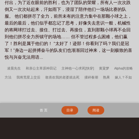
付出，为了近在眼前的胜利，也为了团队的荣耀，所有人一次次跌
光！！！2、依旧是对全员友好捏～因为喜欢所以才写嘛～3、会有
倒又一次次站起来，汗如雨下，浸湿了陪伴他们一场场比赛的队
异世界跨服聊天论坛作为篇幅占比，v后会尽量减少，买不了吃亏，
服。 他们都拼尽了全力，前所未有的注意力集中在那颗小球之上，
买不了上当。4、弹幕论坛会有磕cp、各种塑等行为出没，注意避雷
最后的最后，他们似乎都忘记了思考，好像失去意识一般，机械性
~5、防盗比例60%，时间24小时。
的将网球打过去、接住、打过去、再接住，直到那颗小球再不会回
到他们拼尽全力所镇守的场地…… 但不管过程多么困难，他们赢
了！胜利是属于他们的！ “太好了！迹部！你看到了吗？我们是冠
军！”身边一起拼搏奋斗的队友们也渐渐回过神来，这一刻极致的喜
悦与兴奋无法用语...
凌晨先生
和亲公主草原种田记
主神他一心求死[快穿]
黄粱梦
Alpha的攻略
方法
我将荒星上交后
敢喜欢我的老婆就去死
揉碎春潮
熟果
嫁人？不如
养个腹黑世子
[综希腊神话]命运执线
白日梦醒
兄长你怎么这样嘛
这只糟糕
的雌性！
点击合成三星白月光
月色靠近
剑胆琴心侠骨柔
我妈是年代文大佬
白月光
炮灰徒弟觉醒后
失忆后六个前任找上门
伪像报告
清妖
天命：从
首 页
目录
阅读
大业十二年开始
年代：我在58有块田
年代1959带全家做城里人
主角韩春雪李
曼玉完整阅读无删减全文
穿越四零，开局全村被屠
镇龙棺，阎王命
重生七
零：资本家小姐一心想离婚
赶海：开局一把沙铲承包整个沙滩