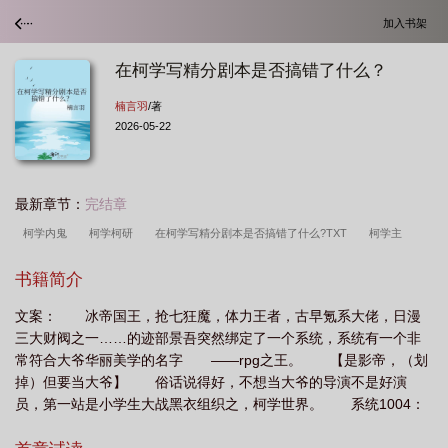
加入书架
在柯学写精分剧本是否搞错了什么？
楠言羽
/著
2026-05-22
最新章节：
完结章
柯学内鬼
柯学柯研
在柯学写精分剧本是否搞错了什么?TXT
柯学主
义
在柯学写精分剧本是否搞错了什么
柯学推荐
柯学 知乎
书籍简介
文案： 冰帝国王，抢七狂魔，体力王者，古早氪系大佬，日漫
三大财阀之一……的迹部景吾突然绑定了一个系统，系统有一个非
常符合大爷华丽美学的名字 ——rpg之王。 【是影帝，（划
掉）但要当大爷】 俗话说得好，不想当大爷的导演不是好演
员，第一站是小学生大战黑衣组织之，柯学世界。 系统1004：
“这里有刷取黑方服从度的任务，和刷取红方信任值的任务？哪个才