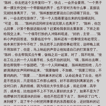
“陈科，你去把这个文件复印一下，快点，一会开会要用。”一个男子
率，v前随榜。作者其他作品:(综英美)与声与共，紧急呼救同人，cp
将一摞文件交给一个带眼镜的男子，也不管对方有什么事，直接说
埃迪预收文:(刑侦类)沧澜之空，
完就转身离开了。 “好。”陈科默默把要说出口的话咽了回去。 “陈
科，一会去把垃圾倒了。”另一个人指着要溢出来的垃圾桶说到。
“可是，我……”陈科的话同样没有说完那人也离开了。 “陈科，你怎
么回事，计算个数据还能出错？赶紧给我拿回去重新算，下班之前
给我交上来。”一个领导打扮的人冲陈科吼道。 “好的，主管……”陈
科小声的回答道。 快要临近中午，陈科还有一些事情没有处理完，
他本来打算中午不吃了，快点把手上的那些事处理完，这样晚上就
不用加班了，但是，马上响起的声音让他知道自己的打算落空了。
“陈科，你去帮我买点午餐，饭钱之后一起算。对了，我不吃辣。”坐
在工位上的一个人玩着手机，头也不抬的说到。 “哦，陈科出去啊，
那也帮我带一个饭团吧。”另一个人同样喊道。 陈科刚想拒绝，几个
娇滴滴的女声同样响起来。 “我要咖啡，不加糖。” “我要三明治，不
要鸡肉的。” “我要……” 陈科麻木的记着，认命起身走了出去。他不
是不想反抗，只是现在工作那么难找，好不容易找到离家近的，专
业对口的，真的很难。因为现在大学生那么多，前赴后继，高学
历，成本低，比他这样不上不下的人要好的太多了。如果不是为了
他攒够20万就退休的目标，他也不想忍受下去了。 陈科叹了口气，
来到楼下，花了半个小时把同事要求的东西都买全，还好陈科的记