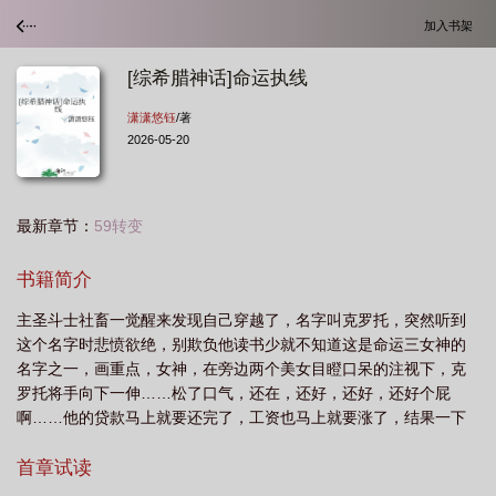
加入书架
[综希腊神话]命运执线
潇潇悠钰
/著
2026-05-20
最新章节：
59转变
书籍简介
主圣斗士社畜一觉醒来发现自己穿越了，名字叫克罗托，突然听到
这个名字时悲愤欲绝，别欺负他读书少就不知道这是命运三女神的
名字之一，画重点，女神，在旁边两个美女目瞪口呆的注视下，克
罗托将手向下一伸……松了口气，还在，还好，还好，还好个屁
啊……他的贷款马上就要还完了，工资也马上就要涨了，结果一下
子来到这个地方，全！都！没！了！还有什么比这还伤心的吗？后
来他发现，还真有！！本文将于23日从60章开始倒v，掉落更新
首章试读
15000字，谢谢大家支持。大家走过路过求个收藏，比心。更新频