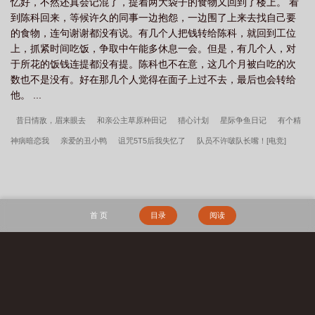
忆好，不然还真会记混了，提着两大袋子的食物又回到了楼上。 看
到陈科回来，等候许久的同事一边抱怨，一边围了上来去找自己要
的食物，连句谢谢都没有说。有几个人把钱转给陈科，就回到工位
上，抓紧时间吃饭，争取中午能多休息一会。但是，有几个人，对
于所花的饭钱连提都没有提。陈科也不在意，这几个月被白吃的次
数也不是没有。好在那几个人觉得在面子上过不去，最后也会转给
他。 ...
昔日情敌，眉来眼去
和亲公主草原种田记
猎心计划
星际争鱼日记
有个精
神病暗恋我
亲爱的丑小鸭
诅咒5T5后我失忆了
队员不许啵队长嘴！[电竞]
和大佬穿古代（双穿）
[红楼]权臣之妻
我当县令那些年
落魄侯爷种西瓜
江流宛转
星星奔向他
觊觎
关注这个影帝可辟邪
在渣男综艺谈恋爱
向
阳
怪物也很为我着迷[无限]
赘婿他总是在绣花[女穿男]
大荒经
傲骨不寒宋柔
首 页
目录
阅读
荆风全文完整版
我高育良的学生，必须进步
都市古仙医2：大医镇世
宋柔荆风
傲骨不寒百度云
超神学院之大天渣
宋柔荆风小说笔趣阁
边军悍卒
江湖遍地
是奇葩沈千凌秦少宇全文完整版
李小萌周文瑞瘾少女百度云
搜 索