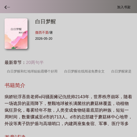
加入书架
白日梦醒
撒西不栗
/著
2026-05-20
最新章节：
20两句半
白日梦醒和红地球贴贴霜哪个好用
白日梦醒在线阅读免费全文
白日梦醒家是
杂牌子吗知乎
白日梦醒林山止贺川行
白日梦醒家贴贴霜和向日花贴贴霜哪个
书籍简介
好
白日梦醒家粉饼怎么样
白日梦醒家是什么牌子
白日梦醒家眼影怎么
病娇轻浮吝啬老师x闷骚面瘫记仇统帅2143年，世界秩序崩坏，随着
样
白日梦醒家粉饼销毁图片
白日梦醒家贴贴霜怎么样
白日梦醒定妆粉好用
一场诡异的蓝雨降下，整颗地球被长满菌丝的蘑菇林覆盖，动植物
不
白日梦醒家贴贴霜和花间颂贴贴霜哪个好用
白日梦醒家贴贴霜和DPDP家贴
疯狂异化，毒雾经年不散，人类变成食物链最底层的种族，短短一
贴霜哪个好
白日梦醒家最建议买吗
白日梦醒粉扑好用吗
白日梦醒家贴贴霜
周时间，数量骤减至d市的713人。d市的总部建于蘑菇林中心地带，
外设等离子防护盾与高墙哨口，内建两座集食宿、军事、医疗等多
安全吗
白日梦醒by撒西不栗txt
白日梦醒家和花间颂哪个好用
白日梦醒by
功能一体的塔型大楼。713人中，有301人是未被“污染”的旧序者，
撒西不粟TXT
白日梦醒家贴贴霜和luckplus贴贴霜那个好
白日梦醒by撒西