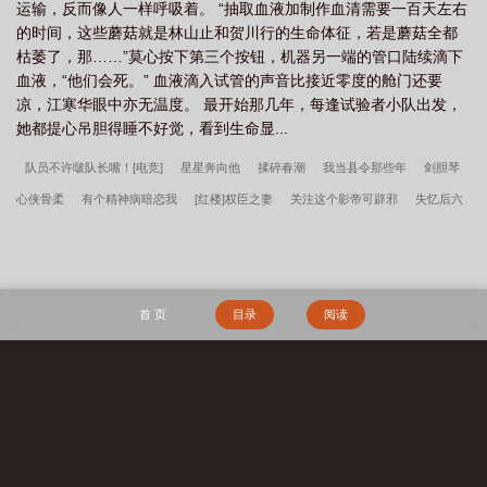
运输，反而像人一样呼吸着。 “抽取血液加制作血清需要一百天左右
的时间，这些蘑菇就是林山止和贺川行的生命体征，若是蘑菇全都
枯萎了，那……”莫心按下第三个按钮，机器另一端的管口陆续滴下
血液，“他们会死。” 血液滴入试管的声音比接近零度的舱门还要
凉，江寒华眼中亦无温度。 最开始那几年，每逢试验者小队出发，
她都提心吊胆得睡不好觉，看到生命显...
队员不许啵队长嘴！[电竞]
星星奔向他
揉碎春潮
我当县令那些年
剑胆琴
心侠骨柔
有个精神病暗恋我
[红楼]权臣之妻
关注这个影帝可辟邪
失忆后六
个前任找上门
赘婿他总是在绣花[女穿男]
诅咒5T5后我失忆了
猎心计划
星
际争鱼日记
Alpha的攻略方法
落魄侯爷种西瓜
江流宛转
和大佬穿古代（双
穿）
[综希腊神话]命运执线
怪物也很为我着迷[无限]
和亲公主草原种田记
伪
首 页
目录
阅读
像报告
清妖
天命：从大业十二年开始
年代：我在58有块田
年代1959带全
家做城里人
主角韩春雪李曼玉完整阅读无删减全文
穿越四零，开局全村被屠
镇龙棺，阎王命
重生七零：资本家小姐一心想离婚
赶海：开局一把沙铲承包整
搜 索
个沙滩