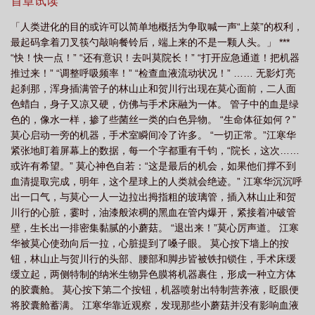
保持着纯粹的人类血脉，剩下的412人则是主张因时而变的谱系者，
首章试读
不
白日梦醒粉饼怎么样
白日梦醒家天眼查
白日梦醒贴贴霜选滋润款还是清
通过与动物进行基因嵌合，提高寿命与免疫力。双方虽一致对外，
「人类进化的目的或许可以简单地概括为争取喊一声“上菜”的权利，
但内里并不和睦，旧序者高傲，谱系者轻狂，尤以两大统帅最为水
爽款
白日梦醒txt
白日梦醒家
白日梦醒家的贴贴霜怎么样
白日梦醒家
最起码拿着刀叉筷勺敲响餐铃后，端上来的不是一颗人头。」 ***
火不容。人类想要突破蘑菇林，唯有破釜沉舟，以肉身入林，感染
贴贴霜
白日梦醒眼影好用吗
白日梦醒家沁润保湿妆前面霜
白日梦醒家和向
“快！快一点！” “还有意识！去叫莫院长！” “打开应急通道！把机器
毒气，提取血清制作抗体，但一百多年来，冒险闯入者非死途中，
推过来！” “调整呼吸频率！” “检查血液流动状况！” …… 无影灯亮
日花贴贴霜哪个好用
白日梦醒TXT资源
白日梦醒TXT撒西不栗
白日梦醒by
便是未及手术台就已气绝。2268年，防护盾能耗达到极限的一年，
起刹那，浑身插满管子的林山止和贺川行出现在莫心面前，二人面
人类数量剩余577人。最后一支小队的人选定下来了。贺川行见到长
撒西不栗
白日梦醒by撒西不粟
白日梦醒家腮红膏
白日梦醒家四色眼
色蜡白，身子又凉又硬，仿佛与手术床融为一体。 管子中的血是绿
有鳞尾的林山止时，既震惊又愤怒，因为林山止不仅是他的老师，
影
白日梦醒by撒西不粟txt
白日梦醒贴贴霜的害处
白日梦醒漫画
白日
色的，像水一样，掺了些菌丝一类的白色异物。 “生命体征如何？”
更是一声不吭就把他甩了的前男友！林山止推了下刻着“hcx”字母的
莫心启动一旁的机器，手术室瞬间冷了许多。 “一切正常。”江寒华
梦醒家贴贴霜怎么用
白日梦醒家妆前面霜成分安全吗
白日梦醒by
白日梦
无框眼镜，微微一笑：“好久不见啊，贺川儿，我不在的这九年，你
紧张地盯着屏幕上的数据，每一个字都重有千钧，“院长，这次……
的腰可还好？”二人深入蘑菇林腹地，顺利感染后迅速撤离，却双双
醒无限流
白日梦醒by小合鸽鸟子
白日梦醒家是什么档次
白日梦醒晋
或许有希望。” 莫心神色自若：“这是最后的机会，如果他们撑不到
倒于防护门前。再次醒来时，两人置身于一个蛛网织就的奇幻世界
江
白日梦醒txt百度
白日梦醒家是哪个公司
白日梦醒家散粉怎么样
白
血清提取完成，明年，这个星球上的人类就会绝迹。” 江寒华沉沉呼
中，被迫开启无限流求生。不得用双脚走路的诅咒，用人肉和器官
日梦醒家公司
出一口气，与莫心一人一边拉出拇指粗的玻璃管，插入林山止和贺
白日梦醒后的句子
白日梦醒贴贴霜成分安全吗
白日梦醒撒西
作为筹码的赌城，开错门就会陷入循环的亡灵之船，被谎言笼罩的
川行的心脏，霎时，油漆般浓稠的黑血在管内爆开，紧接着冲破管
七进大宅，喜欢吃人脑的猴子国王……十个副本，百天冒险，路上
不栗
壁，生长出一排密集黏腻的小蘑菇。 “退出来！”莫心厉声道。 江寒
不断捡队友，大难临头抱团飞。花海破镜重圆的那晚，贺川行偶然
华被莫心使劲向后一拉，心脏提到了嗓子眼。 莫心按下墙上的按
在防护服内兜里发现一张纸条，上面只有三个字：活下去！林：贺
钮，林山止与贺川行的头部、腰部和脚步皆被铁扣锁住，手术床缓
川行，不敢做是怕没我厉害吗？贺：林山止，你叫的比唱的好听。
缓立起，两侧特制的纳米生物异色膜将机器裹住，形成一种立方体
ps：1v1互攻，谁在理谁在上。副本十章结束一个，进度较快，全是
的胶囊舱。 莫心按下第二个按钮，机器喷射出特制营养液，眨眼便
自己做的梦，如有雷同，纯属巧合。新题材新领域，望海涵。祝大
将胶囊舱蓄满。 江寒华靠近观察，发现那些小蘑菇并没有影响血液
家夜夜好梦～