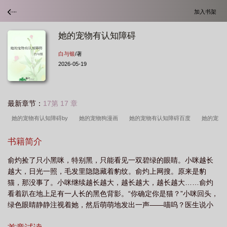
加入书架
她的宠物有认知障碍
白与银
/著
2026-05-19
最新章节：
17第 17 章
她的宠物有认知障碍by
她的宠物狗漫画
她的宠物有认知障碍百度
她的宠
物有认知障碍在线阅读
她的宠物有认知障碍by白与银
她的宠物狗
她的宠
书籍简介
物有认知障碍txt百度
她的宠物有认知障碍英语
她的宠物有认知障碍TXT
她
俞灼捡了只小黑咪，特别黑，只能看见一双碧绿的眼睛。小咪越长
的宠物有认知障碍英文
她的宠物有认知障碍TXT免费阅读
她的猫有认知障
越大，日光一照，毛发里隐隐藏着豹纹。俞灼上网搜。原来是豹
碍
她的宠物有认知障碍白与
她的宠物有认知障碍白与银
她的宠物店
她
猫，那没事了。小咪继续越长越大，越长越大，越长越大……俞灼
的宠物有认知障碍免费阅读
他的宠物有认知障碍
看着趴在地上足有一人长的黑色背影。“你确定你是猫？”小咪回头，
绿色眼睛静静注视着她，然后萌萌地发出一声——喵呜？医生说小
咪疑似有身份认知障碍，明明是只黑豹，却整天喵喵叫。俞灼接受