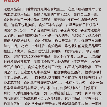
了，毕竟星际养豹合法。直到一天有人找上门。“给你一千万，就当
首章试读
这段时间的补偿费，你捡的猫是我们研究所的秘密项目。”对方出示
宠物用品店门口暖黄的灯光照在俞灼脸上。 心里有明确预算后，俞
了证明，合法合规。毕竟白纸黑字在那摆着，俞灼还了。第二天一
灼走进宠物用品店，拒绝了店里的导购机器人，她想自己逛一逛。
开门，一个长着毛绒绒黑色耳朵的漂亮男人蜷缩在她家门口。“人，
俞灼昨天捡了一只受伤的流浪猫，家里现在只有一个纸箱子给它
咪想永远跟着你，不要赶咪走。”小甜饼———预收甜饼《捡了个鬼
睡。 连箱子也是捡的。 俞灼不准备养猫，在星网发帖子找领养人。
男友》———闻铃想钱想疯了，凌晨回家的路上看到一张红彤彤的
回复不多，没有一个符合领养标准的，要么离太远，要么对宠物毫
纸币，她弯腰迅速揣进口袋。到家掏出来一看，是冥币！？闻铃两
无了解。 俞灼知道找领养人不是一两天的事。既然捡了，她也不想
眼一翻倒在床上，加班加到把冥币看成人民币了，随即累到昏睡过
随便把猫扔给别人。 俞灼打算给小猫买些基本用品，保障它被领养
去。半夜，一道幽幽的男声浮在她耳边。“还我钱来……”-闻铃被一
前的生活。 将近一个小时后，俞灼抱着一堆包装好的宠物用品歪歪
男鬼缠上了，此鬼声称只有实现他的遗愿他才能离开。闻铃咬牙，
扭扭走了出来。 店里有送货上门的服务，俞灼拒绝了。 除了猫粮、
“你的遗愿是什么？”“我想谈恋爱。”闻铃：？从此以后，闻铃白天打
猫窝、智能猫砂盆这些基本用品，她还买了零食、玩具…… 结账的
工，晚上陪鬼玩恋爱游戏。在做完情侣能做的事情后，他终于可以
时候发现超预算了，看着那个数字，俞灼表面上不动声色，内心已
投胎了。闻铃半夜惊醒，熟悉的鬼影站在床边。闻铃抓狂，不是去
经开始滴血了。 俞灼这个月才转正成为一名正式的星际警察，工资
投胎了吗？！“我还有个愿望。”男鬼脸颊浮上可疑的红晕，低头对手
倒是不低，但这里可是中央星域，物价和房租也很高。 抠手指纠结
指，“我想和你继续在一起。”闻铃：？
了半天还是没退。 小猫不能只吃猫粮吧？不能连玩具都没有吧？ 已
经多花了钱，俞灼就不可能再花钱买□□。 她有的是力气！ 俞灼一如
往常乘坐磁浮列车回家，站在家门口，虹膜识别成功，门锁开了。
俞灼一只手托住纸箱底部，另一只手搭在门上。 同时，身体内有力
的心脏跳动声仿佛就在耳边，逐渐加快。 这扇门后面可能有一只小
猫咪在等她。 俞灼从小就想养宠物，可姥姥对动物毛过敏，一直没