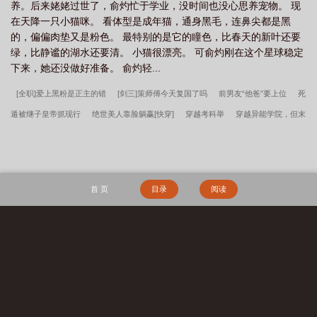
养。后来姥姥过世了，俞灼忙于学业，没时间也没心思养宠物。 现
在天降一只小猫咪。 看体型是成年猫，通身黑毛，连鼻尖都是黑
的，偏偏肉垫又是粉色。 最特别的是它的瞳色，比春天的新叶还要
绿，比静谧的湖水还要清。 小猫很漂亮。 可俞灼刚在这个星球稳定
下来，她还没做好准备。 俞灼轻...
[全职]爱上黑粉是正主的错
[剑三]策师傅今天复国了吗
前男友“他爸”要上位
死
遁被继子皇帝抓现行
绝世美人靠脸躺赢[快穿]
穿越考科举
穿越异能学院，但末
日满级大佬
她是唯一白月光
[七五]开封府厨子的吃瓜日常
缺氧
乖宝宝翻车
后被Daddy疼爱了
女首辅宠妻日常
嫁给龙傲天的儿子
跪下爱我
前任尸体在
说话
替嫁后去随军[七零]
盲嫁
七十年代冷面小保姆
[足球]人人都爱克洛普小
首 页
目录
阅读
姐
和全军校顶A强绑身体后
大荒经
傲骨不寒宋柔荆风全文完整版
我高育良
的学生，必须进步
都市古仙医2：大医镇世
宋柔荆风傲骨不寒百度云
超神学院
之大天渣
宋柔荆风小说笔趣阁
边军悍卒
江湖遍地是奇葩沈千凌秦少宇全文完
搜 索
整版
李小萌周文瑞瘾少女百度云