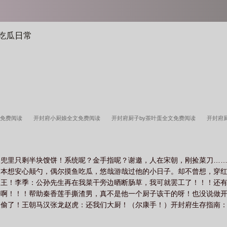
的吃瓜日常
文免费阅读
开封府小厨娘全文免费阅读
开封府厨子by茶叶蛋全文免费阅读
开封府
矩你都清楚
开封府厨娘
开封府
开封府17
开封府曰常
开封府厨子茶蛋笔
厨子日常TXT免费阅读最新章节
开封府视频
，兜里只剩半块馊饼！系统呢？金手指呢？谢邀，人在宋朝，刚捡菜刀…
！本想安心颠勺，偶尔摸鱼吃瓜，悠哉游哉过他的小日子。却不曾想，穿
阎王！李季：公孙先生再在我菜干旁边晒断肠草，我可就罢工了！！！还
子啊！！！帮助秦香莲手撕渣男，真不是他一个厨子该干的呀！也没说做
被偷了！王朝马汉张龙赵虎：还我们大厨！（尔康手！）开封府生存指南
筷子【阅读须知】当《中华小当家》撞上《七侠五义》，厨子才是真·隐