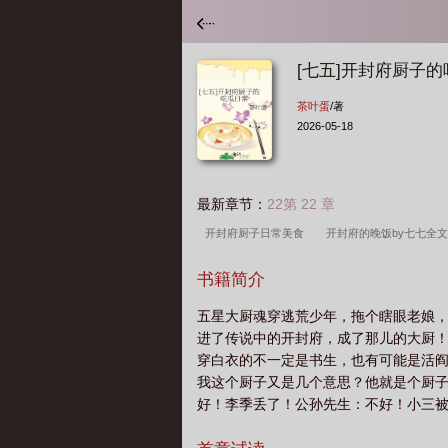
[七五]开封府厨子
茶叶蛋
/著
2026-05-18
最新章节：
22第 22 章
开封府厨子日常美食
开封府的晚饭by七七全
活
开封府小饭桌全文在线阅读
开封府的规
书籍简介
桌幕后黑手是谁
开封府厨子李季txt
开封府
五星大厨魂穿逃荒少年，拖个瞎眼老娘
进了传说中的开封府，成了那儿的大厨
穿白衣的不一定是书生，也有可能是活
我这个厨子又是几个意思？他就是个厨
好！李季丢了！公孙先生：不好！小三
必须晚点送遇到白老鼠偷吃……算了加双