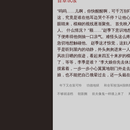
问，问就是看饿的！预收《[七五]宋朝
首章试读
祖传菜刀陷入沉思——既然回不去，那
“呜呜……儿啊，你快醒醒啊，可千万别
还跟开封府的众人混熟了。预收《贞观
这，究竟是谁在他耳边哭个不停？让他心
的亲戚。这配置，妥妥的纨绔预备役啊
眼睛来，模糊的视线逐渐聚焦。 首先映
棣庶女，当年的她只能乖乖出嫁，结果
人。 什么情况？ “额……”赵季下意
末世生存游戏中的npc，本以为此生已
下便疼得他倒抽一口凉气。难怪头这么疼
朋友，立即删文、撤文，谢谢支持！
急切地想触碰他。 赵季这才惊觉，这妇
乎是听到屋内的动静，外头匆匆进来一人
风吹日晒的痕迹，看起来四五十来岁的模
了，等等，李季是谁？ “李大娘你先去
摸索着，一步一步小心翼翼地朝门外走去
娘，也不能把自己饿晕过去，还一头栽在
年下又在装可怜
功德地狱
和全军校顶A强绑
不够就读档
朝新阙
前夫像鬼一样缠上来了
快穿：论无名炮灰如何成为白月光
他怎么可能
减全文
穿越四零，开局全村被屠
镇龙棺，阎