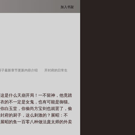
加入书架
厨子最新章节更新内容介绍
开封府的日常生
趣阁
开封府小饭桌免费阅读无弹窗
开封府小饭
…这是什么天崩开局！一不留神，他竟踏
红衣的不一定是女鬼，也有可能是御猫。
有你白玉堂，你偷尚方宝剑也就罢了，偷
开封府的厨子，这么刺激的？展昭：不
：展昭的鱼一百零八种做法庞太师的外卖
藏大佬！温馨提示：观看请备好宵夜，别