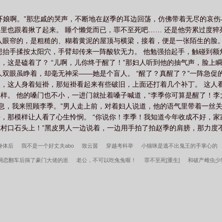
小厨娘》一睁眼就看见古色古香的房梁是什么体验？元宝表示：谢邀，刚
就用美食征服这个时代吧！咱这祖传的手艺，还怕搞不定古人的胃？元宝
吓娘啊。”那悲戚的哭声，不断地在赵季的耳边回荡，仿佛带着无尽的哀
小地主》张若安一睁眼，发现自己穿越了——还是穿成了遗腹子！萧皇后
里也跟着揪了起来。 睡个懒觉而已，罪不至死吧…… 还是他劳累过度猝
！预收《我爹是朱棣》前一刻，她还在异世厮杀，下一秒，她竟然回到了
入眼帘的，是粗糙的、糊着黄泥的屋顶与横梁，接着，便是一张陌生的脸
嫁了个家暴男，死的时候不过二十二岁，但命运似乎对她还有一丝眷顾，
识地想抬手揉按太阳穴，手臂却传来一阵酸软无力。 他勉强抬起手，触碰到
定，再无波澜。却不想竟然重生回归，她还带着游戏系统。本文于五月十五号
，这是磕着了？ “儿啊，儿你终于醒了！”那妇人听到他的抽气声，脸上
人双眼虽睁着，却毫无神采——她是个盲人。 “醒了？真醒了？”一阵急促
，这人身着短褂，那短褂看起来有些破旧，上面还打着几个补丁。 这人
样。 他的嗓门也不小，一进门就扯着嗓子喊道，“李季你可算是醒了！李
休息，我来照顾李季。”男人走上前，对着妇人说道，他的语气里带着一丝关
，那模样让人看了心生怜悯。 “你说你！李季！我知道今年收成不好，
村口石头上！”黑皮男人一边说着，一边用手拍了拍赵季的肩膀，那力度不
身体后
我不是一个好丈夫abo
致云茵
穿越考科举
小猫咪是逃不出鬼王的手掌心的
网恋翻车后揣了豪门大佬的崽
老公，不可以吃兔兔喔！
罪不至死[重生]
和破产雌虫少
会喜欢我
伪像报告
清妖
天命：从大业十二年开始
年代：我在58有块田
年代19
王命
重生七零：资本家小姐一心想离婚
赶海：开局一把沙铲承包整个沙滩