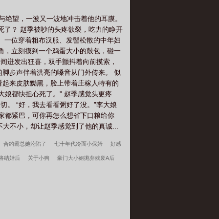
穿越，人在大宋。这位新晋食神看着手里的
架起了一辆小吃车来，售卖各种的包子，
伤与绝望，一波又一波地冲击着他的耳膜。
是他表姐，二凤帝勉强算他八竿子打不着
死了？ 赵季被吵的头疼欲裂，吃力的睁开
自己十六岁时，来自父皇的赐婚。作为朱
。 一位穿着粗布汉服、发髻松散的中年妇
她的神魂竟意外飘入了异世，成为了一款
额角，立刻摸到一个鸡蛋大小的鼓包，碰一
开vip，谢绝转载，请以前转载走文的
瞬间迸发出狂喜，双手颤抖着向前摸索，
的脚步声伴着洪亮的嗓音从门外传来。 似
看起来皮肤黝黑，脸上带着庄稼人特有的
大娘都快担心死了。” 赵季感觉头更疼
切。 “好，我去看看粥好了没。”李大娘
家家都紧巴，可你再怎么想省下口粮给你
大不小，却让赵季感觉到了他的真诚...
合约霸总她沦陷了
七十年代冷面小保姆
好感
将结婚后
关于小狗
豪门大小姐抛弃残废A后
59带全家做城里人
主角韩春雪李曼玉完整阅读无删