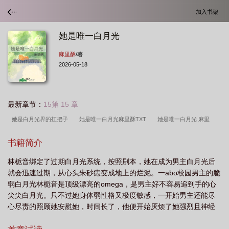
加入书架
她是唯一白月光
麻里酥
/著
2026-05-18
最新章节：
15第 15 章
她是白月光界的扛把子
她是唯一白月光麻里酥TXT
她是唯一白月光 麻里
酥
她是唯一白月光 麻里酥 免费
她是唯一白月光TXT百度资源
她是他的白
书籍简介
月光
她是白月光免费阅读
她是唯一白月光TXT
她是唯一白月光百度
她
林栀音绑定了过期白月光系统，按照剧本，她在成为男主白月光后
是唯一白月光by无酒免费阅读笔趣阁
她是白月光界的耻辱
她是唯一白月光免
就会迅速过期，从心头朱砂痣变成地上的烂泥。一abo校园男主的脆
费阅读
她是白月光全文免费阅读青耳
她是白月光番茄
她是唯一白月光麻
弱白月光林栀音是顶级漂亮的omega，是男主好不容易追到手的心
里
她是白月光全文免费阅读
她是白月光是什么意思
她是白月光
她是唯
尖尖白月光。只不过她身体弱性格又极度敏感，一开始男主还能尽
心尽责的照顾她安慰她，时间长了，他便开始厌烦了她强烈且神经
一白月光by资源
她是唯一白月光by麻里酥
她是白月光墨柔
她是唯一白月
质的控制欲。正好这时候女主上线，她健康阳光开朗大方，是跟白
光笔趣阁最新章节