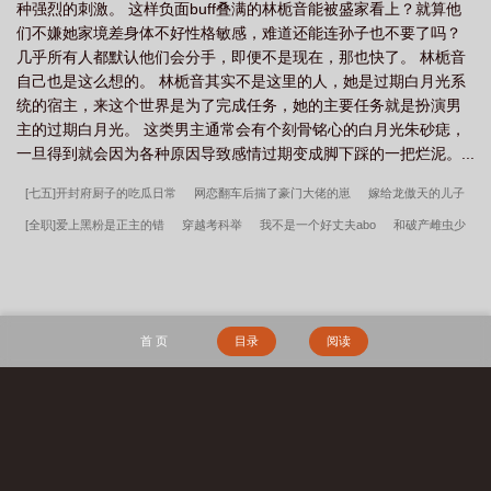
种强烈的刺激。 这样负面buff叠满的林栀音能被盛家看上？就算他
按照剧本，你将扮演男主的前任白月光，是他得到手后就很快会厌
们不嫌她家境差身体不好性格敏感，难道还能连孙子也不要了吗？
弃的存在，然而……结果好像不太对？1.白月光清冷师尊从被师尊捡
几乎所有人都默认他们会分手，即便不是现在，那也快了。 林栀音
到那天起，男主就将师尊视为自己的白月光。师父虽然长得清清冷
自己也是这么想的。 林栀音其实不是这里的人，她是过期白月光系
冷却对他很温柔，他曾一度沉迷于这种专属于他的温柔中。直到他
统的宿主，来这个世界是为了完成任务，她的主要任务就是扮演男
知道了师尊捡他是为了炼药，他不过是师尊提升修为的工具时，他
主的过期白月光。 这类男主通常会有个刻骨铭心的白月光朱砂痣，
感受到了浓浓的欺骗，愤而叛逃修仙界成了霍乱一方的魔主。最后
一旦得到就会因为各种原因导致感情过期变成脚下踩的一把烂泥。...
更是亲自讨伐白月光师尊，冷冷看其死在剑下。剧本是这么写的，
可是……你看着泡在药池里痛到牙齿打颤眼角发红的少年倔强的将
[七五]开封府厨子的吃瓜日常
网恋翻车后揣了豪门大佬的崽
嫁给龙傲天的儿子
脑袋塞进你的怀里蹭了蹭，声音很委屈：“师父好疼啊，你能不能亲
[全职]爱上黑粉是正主的错
穿越考科举
我不是一个好丈夫abo
和破产雌虫少
亲我，亲亲我就不疼了。”这对吗？2.一代明君的白月光你是镜妖却
生的极美，你谎话连篇的哄骗君王让他以为你是天上的神仙将你供
将结婚后
功德地狱
豪门大小姐抛弃残废A后
老公，不可以吃兔兔喔！
朝新
奉在祭坛。你说你会保他四境平安，然而自从将你供在祠堂后就出
阙
前男友“他爸”要上位
合约霸总她沦陷了
好感不够就读档
前任尸体在说
现各种天灾人祸，就连这位君王的龙气都被你日日蚕食，搞得民不
话
七十年代冷面小保姆
关于小狗
致云茵
和全军校顶A强绑身体后
小猫咪
聊生。直到一位路过的大能修士点破这一切合力将你敲碎这才恢复
首 页
目录
阅读
正常。剧情是这样的，然而……君王割血以身饲妖，并不悔改。预
是逃不出鬼王的手掌心的
伪像报告
清妖
天命：从大业十二年开始
年代：我
收二《漂亮娇气小炮灰》阮苏苏性子软绵有点天然呆，因为太过漂
在58有块田
年代1959带全家做城里人
主角韩春雪李曼玉完整阅读无删减全文
亮被快穿局选中当炮灰打工人。小系统拍胸脯：放心吧宿主我们的
穿越四零，开局全村被屠
镇龙棺，阎王命
重生七零：资本家小姐一心想离婚
任务都很简单！不会跟主要角色有复杂感情纠葛哒！阮苏苏懵懂点
搜 索
头，转身就陷入了各种亲亲抱抱的修罗场里。后知后觉阮苏苏：这
赶海：开局一把沙铲承包整个沙滩
有点不对吧？一年代文村长懒闺女篇村长的懒惰闺女勾搭勤快的住