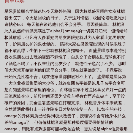
月光完全相反的性格。感觉到强烈危机感的白月光因此对男主控制
首章试读
欲更强，这让男主对她彻底厌烦，扭头就跟女主在一起，昔日白月
星际贵族联合学院论坛今天格外热闹，因为校草盛景曜的女友林栀
光彻底变成了地上的一把泥。原文是这么说的，只是林栀音等啊
音出院了，今天是回校的日子。 关于这对情侣，校园论坛吃瓜吃到
等，等啊等……他怎么还不分手？二末世怪物的金贵白月光为了养
逢帖必hot，每天都在谈论他们会不会分手。 原因很简单。 林栀音
娇生惯养的白月光女友，男主一边上学一边打多份工。白月光对此
此人虽然纤弱漂亮满足了alpha对omega的一切美好幻想，但情绪却
并不感恩，不仅肆无忌惮的花着他的钱还嘲笑他除了脸一无是处，
极其敏感，但凡有人多看她男朋友两眼她就以为人家看上她男朋友
当末世来临遇到危险时，更是转头就将他抛弃投奔到另一个她认为
了，护男朋友护的跟啥似的。 搞得大家在盛景曜出现的时候眼珠子
更强大的男人怀里，这个举动将男主对她最后一点的爱意都消磨殆
都不敢乱瞟，生怕下一秒就被林栀音扣帽子。 而盛景曜原本是特别
尽。从此开启后宫建立事业帝国走上了升级流大男主剧本，任凭她
喜欢跟朋友出去玩的潇洒不羁性子，自从交了女朋友以后球也不打
死在丧尸堆里。剧本上是这么写的没错，然而……谁能告诉她这个
了酒也不喝了，不仅来往的朋友少了，就连性子也沉了不少。 那时
缠在她身上黏黏糊糊跟水一样的东西是什么！！！三科研大佬和他
候大家就开始猜测他们迟早会分手，现在就更确定了。 毕竟要说一
创造的智械白月光林栀音是他创造出的最完美智械作品，也是他最
开始只是性格不合，现在连家世都彻底对不上了。 盛景曜是星际第
爱最珍惜的白月光，然而智械不懂人类复杂的感情，男主最终因为
一大企业盛景集团的大少爷，就连集团名字都是以儿子名字命名可
这个原因移情别恋了暗恋他多年的女主。林栀音完美演绎出了智械
想而知盛景曜在家里的地位。 而林栀音家不过是比暴发户好一点的
所有的优点：体贴有分寸的关怀和完美的倾听陪伴者，也演绎出了
三流家族企业，前段时间还因为父母车祸身亡而差点破产，至于没
智械所有的缺点：对男主炙热的情感表达无动于衷、无法理解人类
破产的原因，完全是靠盛景曜在打理支撑。 林栀音身体本来就差，
情感产生bug等…她确认她没有做错任何一步，但是男主的眼神怎么
突然遭遇此番打击一连住院多日才堪堪恢复一点。 以如今的科技，
越来压抑了？四：先婚后爱白月光（待定）ps：自割腿肉小众文
omega的身体素质已经得到极大改善了，按理说不会有她身体那么
学，写作不易请不要打击作者为数不多的写作信心。另：不要在评
差的omega了，但偏偏林栀音就是那种极度需要保护情绪的
论区提及别的作品也不要在别的太太评论区提起我的作品，谢谢大
omega，稍微有点刺激都可能导致她昏厥，更别说是alpha信息素那
家。预收一《男主的心尖白月光[快穿]》你绑定了前任白月光系统，