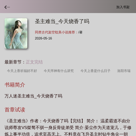
加入书架
圣主难当_今天烧香了吗
同类古代架空耽美小说推荐：
/著
2026-05-16
最新章节：
正文完结
今天上香祈福好不好
今天拜神有什么讲究
今天上香是什么日子
洛阳市瑞
升华节能环保科技有限公司
怎样将标题设置为页眉
藏族黑帐篷图片
今天上
书籍简介
香时间是几点
用茶桌代替餐桌可以吗?
今天寺庙上香好不好
今天圣诞日是
万人迷圣主难当_今天烧香了吗
什么菩萨生日呢
今天烧的香帮我解读一下
pn16和pn25的区别
今天是不是
上香的日子
access高级筛选年份
今天是什么日孑圣灰节
首章试读
《圣主难当》作者：今天烧香了吗【完结】 简介︰ 温柔霸道不由分
说师尊攻VS桀骜不驯一身反骨徒弟受 简介:晏尘作为天道宠儿，于修
炼上事半功倍，追求至高无上。不料竟在飞升圣主时钻牛角尖一朝