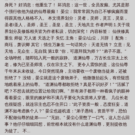
身死？ 好消息：他重生了！ 坏消息：这一世，全员发癫。尤其是那
个强行收他为徒的仙尊最癫！ 晏尘：我常常因为自己不够疯癫而显
得跟其他人格格不入。 本文境界划分：灵者，灵师，灵王，灵皇，
圣者/圣人，圣师，圣王，圣皇，圣主，天地共主 作者声明:1.关于境
界划分及修炼相关皆为作者私设，切勿深究！ 内容标签： 仙侠修真
重生 师徒 万人迷 天选之子 失忆 主角：晏尘/山尘，川辞 ┃ 配角：
商珏，萧识卿 其它：情生万象生 一句话简介：天道无情？ 立意：见
天地，见众生，见自我 第1章 “你，可愿拜我为师？” “弟子不愿。”
全场哗然，随即陷入死一般的寂静。 道渊仙尊，万古长生宗太上长
老，修为已至圣师境，仅在宗主之下。 更令人震惊的是，这位仙尊
千年来从未收徒。今日突然现身，主动要收一个废物当徒弟，还被
拒绝了？ 没错，晏尘就是这个废物弟子。 他微微抬起头，有些疑惑
地瞧着座上的仙尊。 “道渊仙尊都敢拒绝？真是不识好歹！” “活腻了
吧？不想去就把位置让给我们啊。” 所有弟子都用一种看疯子的眼神
看着晏尘，眼里的嫉妒和不满几乎要化为实质将人穿透。 几位长老
也很疑惑，就连宗主也忍不住开口：“此子资质一般，态度狂妄，道
渊不如考虑换个人？” 晏尘也趁机道：“弟子愚钝，资质平平，恐怕
不配做仙尊的徒弟——” “无妨。” 晏尘心里憋了一口气，这人怎么回
事？他仔仔细细回想，前世根本就没有什么道渊仙尊，更别提收他
为徒了。 不...