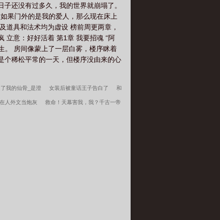
稳日子还没有过多久，我的世界就崩塌了。
 如果门外的是我的爱人，那么现在床上
及道具和法术均为虚设 榜前周更两章，
 立意：好好活着 第1章 我要招魂 “阿
生。 房间像蒙上了一层白雾，楼序眯着
该是个稀松平常的一天，但楼序没由来的心
了我的仙骨_是澄
女装后被童话王子告白了
和
在人外文当炮灰
救命！天幕害我，我？千古一帝
完结+番外】
乌宁
领主：从开拓骑士开始
韩
59带全家做城里人
秦氏仙朝
放纵系神豪，开局包