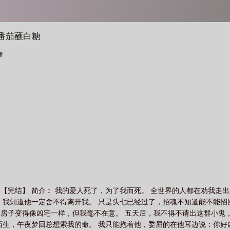
番茄蘸白糖
著
【完结】 简介︰ 我的爱人死了，为了我而死。 全世界的人都在劝我走
，我知道他一定舍不得离开我。 只是头七已经过了，招魂不知道能不能
房子变得像凶宅一样，但我毫不在意。 五天后，我不得不请出这群小鬼
陌生，午夜梦回总想索我的命。 我只能抱着他，委屈的在他耳边说：你