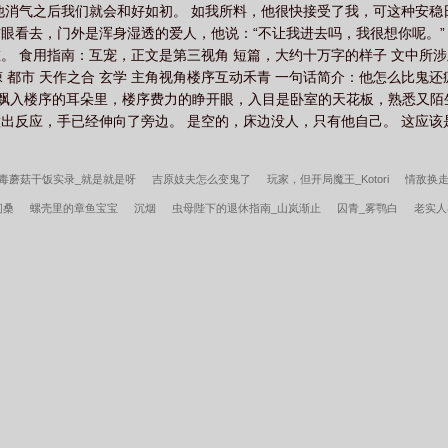
他消气之后我们就会和好如初。 如我所料，他很快接受了我，可这种安
眼看去，门外是浑身湿透的爱人，他说：“不让我进去吗，我很想你呢。”
。 食用指南：互宠，正文是第三视角 短篇，大约十万字的样子 文中所涉
悚 都市 天作之合 玄学 主角视角楼序互动禾青 一句话简介：他怎么比鬼还疯
的飘入楼序的耳朵里，楼序费力的睁开眼，入目是卧室的天花板，熟悉又陌
出反应，手已经伸向了旁边。 是空的，床边没人，只有他自己。 这应
毒蘑菇干饭实录_就是就是呀
吉原妓夫怎么变鬼了
玩家，但开局魔王_Kotori
情敌换走
问桑
螺壳里的章鱼宝宝
沉烟
虫母陛下的退休指南_山岚渐止
囚青_雾鹗白
老实人
老公总不死怎么办，人外_巴头福来
独宠竹马小夫郎_花言森寒
当年送君三千里_愔绝【
精选韩春雪李曼玉一顾佳人
小村美色
重生七零：知青在北大荒
边关兵王
年代19