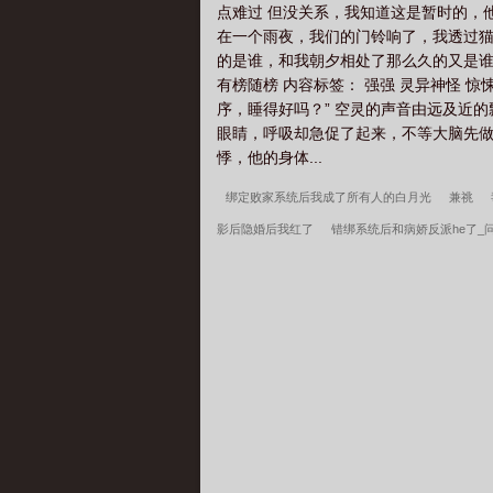
点难过 但没关系，我知道这是暂时的，
在一个雨夜，我们的门铃响了，我透过猫
的是谁，和我朝夕相处了那么久的又是谁
有榜随榜 内容标签： 强强 灵异神怪 惊
序，睡得好吗？” 空灵的声音由远及近
眼睛，呼吸却急促了起来，不等大脑先做
悸，他的身体...
绑定败家系统后我成了所有人的白月光
兼祧
影后隐婚后我红了
错绑系统后和病娇反派he了_
_炸毛可乐嘎嘎乐
觉醒能力是养崽APP_薯片儿
春雪李曼玉全文无删减
最强狂兵2：黑暗荣耀
养呆萌女学霸