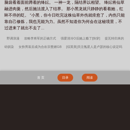
脑袋看着面前蹲着的绛妘。 一神一龙，隔结界以相望。 绛妘将仙草
融进肉羹，然后施法渡入了结界。 那小黑龙就只静静的看着她，红
眸不停的眨。 “小黑，你今日吃完这株仙草外伤就痊愈了，内伤只能
靠自己修炼，我也无能为力。虽然不知道你为何会在这秘境里，不
过进来了就出不去了...
野调浪漫
攻略李将军的正确方式
强爱清冷O后她上瘾了[快穿]
提瓦特归来的
幼驯染
女扮男装后成为合欢宗赘婿GB
[综英美]关注氪星人是卢瑟的核心设定吗
我是反派，别管我了
抓到的酒厂员工全是卧底
掰弯白月光指南
[主海贼]火拳
他欠我很多钱
重生成为财阀后和本命谈恋爱
老实直男也会被觊觎吗？[快穿]
[足球]百亿亲妈看看我
犬系警官遇上猫系法医
“可怜”的她[娱乐圈]
回到跟大人
首 页
目录
阅读
物老婆告白前
京枝欲夜[先离后爱]
“可怜”的她［娱乐圈］
摆烂的我被迫加冕为
王
[综恐]浣熊市之恋
我以力服仙
谍战：我当恶霸能爆奖励！
孟瑜傅青绍地
久婚长百度云
神兽缔造师
守空房，邻家糙汉馋上她李春桃周志军全文完整版
搜 索
长生天阙
山村留守妇女们的荒唐往事
李春桃周志军守空房，邻家糙汉馋上她百
度云
李春桃周志军
秦氏仙朝