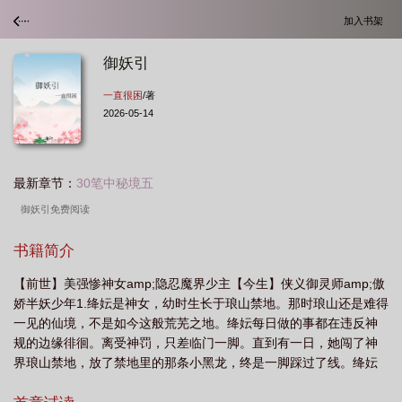
加入书架
御妖引
一直很困
/著
2026-05-14
最新章节：
30笔中秘境五
御妖引免费阅读
书籍简介
【前世】美强惨神女amp;隐忍魔界少主【今生】侠义御灵师amp;傲
娇半妖少年1.绛妘是神女，幼时生长于琅山禁地。那时琅山还是难得
一见的仙境，不是如今这般荒芜之地。绛妘每日做的事都在违反神
规的边缘徘徊。离受神罚，只差临门一脚。直到有一日，她闯了神
界琅山禁地，放了禁地里的那条小黑龙，终是一脚踩过了线。绛妘
被押上祭神台时，没有后悔，只有解脱。因为她厌恶上苍的一切。