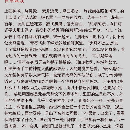
小黑龙是神魔大战的献祭品，被囚禁于琅山。灵智未开，一囚就是
首章试读
千年。直到遇见了神，受了神的恩惠。小黑龙闯祭神台时，并不知
上苍神域，绛灵殿。 素月流天，黛云远淡。 绛妘躺在照花树下，身
道那是何地，只知道那里关着放了他的神。他替她挡了最后一道天
上盖满了照花花瓣，好似罩了一层白色纱衣。 花开一百年，花落一
雷，算是还了神的恩惠。天帝秉着眼不见为净的道理，将二人一同
百年。 此时正逢花落，翻飞飘舞，漫天雪白。 “阿妘阿妘，今日可
扔进了转生池历劫经人间七苦。2.御灵师江芸是一个爱听话本的人，
还要去那山洞？” 青亭扑闪着透明的翅膀飞在绛妘耳侧。 “去。” 绛
从小待在昙灵谷，从没离开过一步。直到有一天，谷主爹爹准她出
妘伸手拂了拂遮眼的花瓣，缓坐起身。 “那阿妘可要小心了，切不可
谷历练，她方才第一次踏进了那个她一直好奇的人间。江芸初见半
让天尊发现。”青亭飞到了绛妘的脸前叮嘱道。 “天尊不是去历劫
妖阿浮时，他正被青湘御灵师追赶，便出手救了他。没曾想，那半
了？我只是投喂那小东西，又没有将它给放了。” 绛妘站起身来，看
妖竟就此赖上了她，赶也赶不走。从那之后，江芸走到哪，阿浮就
向远方的一抹残云，随后朝着琅山的方向飞去。 “可那是禁地
跟到哪。江芸：勿扰，心中只有历练，再搞小心把你这只妖给捉了
啊……”青亭在身后无奈的摇了摇脑袋。 琅山秘境，神域的禁地。
去。阿浮：………嘤：）3.昙灵谷覆灭，绛妘历劫归来，做的第一件
那里关着千年前神魔大战的献祭品，囚的是魔界恶兽。 绛妘偶然一
事就是报仇。为爹爹报仇，为凡间的同门报仇，也为自己报仇。当
次采集神灵草误入瘴气阵，被无妄天尊的阵法所伤，吸了少许瘴毒
她踏进魔界阴墟时，见到的第一个人不是别人，而是在凡间一直跟
昏迷，醒来后就发现身边躺着一个浑身是血的小黑龙。 只有她巴掌
在她身边的肖浮钰。昔日的半妖少年已然成为了魔界少主。发生的
那么大！ 她以为是小黑龙救了她，所以不惜违反神规，也要为它疗
一切开始有迹可寻。肖浮钰怎么也没想到，之前她用来保护他的缚
伤。 秘境周围都是无妄天尊设下的瘴术阵，里面的生灵出不来，外
灵神箫，如今却对准了自己。照花树下生白雪，缚灵魂中血染心。
面的生灵进不去，几乎不会有神灵出没。 但绛妘不一样，她是万兽
嶀琈引灵千劫尽，我为神道芸众生。《阅读指南》1.单元群像，沙雕
之主，即便那里是禁地，她也不会放任一个受伤的灵兽不管。 况且
慢热成长，酸甜苦辣。过程是酸的，但结局是甜的。2.一直都很靠谱
神女绛妘，面对灵兽，是出了名的软耳根。 “小黑龙，出来了，看看
的姐系神女女友vs有时靠谱有时不靠谱的恋爱脑纯情奶龙男友。3.新
我给你带了什么？” 绛妘蹲在一处山洞前，手里拿着一株仙草，和一
手上路求收藏，欢迎评论区来找我玩啊：）
壶肉羹。 不一会儿，那洞口里就出现了一个巴掌大的小黑龙，仰着