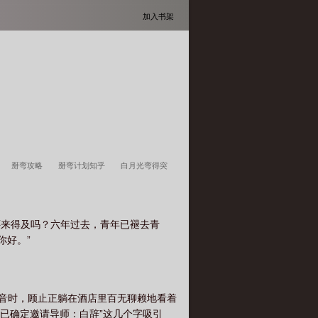
加入书架
掰弯攻略
掰弯计划知乎
白月光弯得突
盘搜搜
掰弯的文
还来得及吗？六年过去，青年已褪去青
你好。”
语音时，顾止正躺在酒店里百无聊赖地看着
“已确定邀请导师：白辞”这几个字吸引