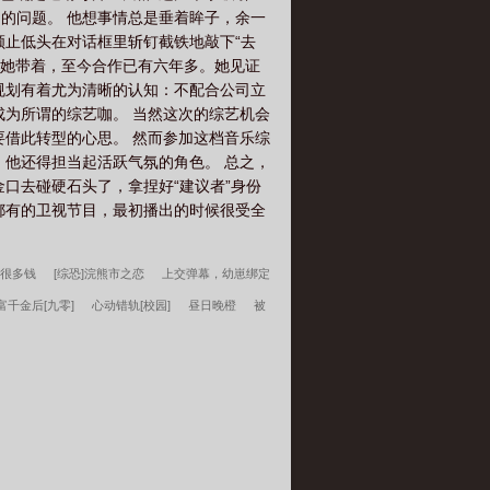
串的问题。 他想事情总是垂着眸子，余一
顾止低头在对话框里斩钉截铁地敲下“去
被她带着，至今合作已有六年多。她见证
规划有着尤为清晰的认知：不配合公司立
成为所谓的综艺咖。 当然这次的综艺机会
要借此转型的心思。 然而参加这档音乐综
，他还得担当起活跃气氛的角色。 总之，
口去碰硬石头了，拿捏好“建议者”身份
直都有的卫视节目，最初播出的时候很受全
我很多钱
[综恐]浣熊市之恋
上交弹幕，幼崽绑定
千金后[九零]
心动错轨[校园]
昼日晚橙
被
：大医镇世
宋柔荆风傲骨不寒百度云
超神学院