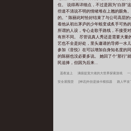
住。 说得再详细点，不过是因为“白辞”
些道不清说不明的情绪堆在上翘的眼角。
的。” 陈丽此时恰好结束了与公司高层
着他从初出茅庐的少年蜕变成炙手可热的
所谓的人设，专心走歌手路线，不接受对
有所不同。 尽管说真人秀还是需要大量
艺也不全是好处，里头邀请的导师一水儿
参加《音悦》在可以增加自身知名度的同
的陈丽也没必要多说。 她回了个“那行
民追捧，但因为后来...
遥夜途上
满级捉宠大佬的大世界探索游戏
一
安全屋囤货
[神话]外挂是抽卡模拟器
路人甲攻
顶A觊觎的柔弱beta
野调浪漫
包租公怎么成神
之大天渣
宋柔荆风小说笔趣阁
边军悍卒
江