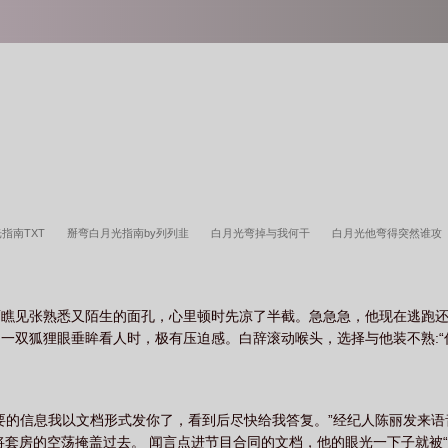
指南TXT
掰弯白月光指南by列列韭
白月光弯掉与我何干
白月光他弯得突然谁攻
白月光被掰弯
白月光他弯得突然txt
我掰弯了男主的白月光
白月光他弯得突然txt
面瞧见张熟悉又陌生的面孔，心里顿时先凉了半截。急急急，他现在逃跑
一双狐狸眼垂眸看人时，极有压迫感。白辞滚动喉头，选择与他装不熟:“
要的信息我以文档形式发你了，看到后尽快给我答复。”经纪人陈丽发来
将套房的空荡掩盖过去。 闻言点进节目合同的文档，他的眼光一下子就被