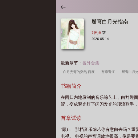
掰弯白月光指南
列列韭
/著
2026-05-14
最新章节：
番外合集
白月光弯的突然 百度
掰弯晋江
掰弯白月光
然
白月光他弯得突然by
白月光他弯的
书籍简介
在回归内地录制的音乐综艺上，白辞迎
涩，变成聚光灯下闪闪发光的顶流歌手，
首章试读
“顾止，那档音乐综艺你有意向去吗？重
电视。 电视的声音调放地很高，像是要