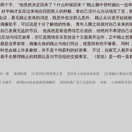
这两个字。 “他竟然决定回来了？什么时候回来？”顾止脑中登时蹦出一连
 好半晌才反应过来他在回想那人的样貌，拿自己没什么办法地笑了笑，
的会议，看见顾止发来的消息，既意外也没那么意外。 顾止从出道开始就
偶像歌手，可以说是十分了解他的性格。 青年入圈之前就对自己未来的
自己发展无益的节目。 他虽然是靠选秀综艺出道的，但绝对不希望自己
的互动与综艺效果，但它是围绕音乐竞技这个主题展开运作，正中顾止想
都是业界前辈，偶像出身的顾止与他们同台，便显得有些不够看。 同时
时也会碰上许多麻烦，并不是个纯获利的好差事。 不过，自家艺人都开金
”就着手去整理顾止的档期以及与节目组的交接事宜。 《音悦》是一档一
夫一妻
新婚陷落
[斗罗]你已有取死之道
意外怀上短租室友的崽
[主海贼]火拳他欠
了龙傲天
娇弱beta也会被疯批觊觎吗
抓到的酒厂员工全是卧底
仰春
小保姆冒充首富
了
大荒经
傲骨不寒宋柔荆风全文完整版
我高育良的学生，必须进步
都市古仙医2
湖遍地是奇葩沈千凌秦少宇全文完整版
李小萌周文瑞瘾少女百度云