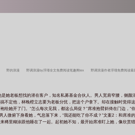
思
野的浪漫
野调浪漫by浮瑾全文免费阅读笔趣阁tex
野调浪漫作者浮瑾免费阅读
著叫什么
野调浪漫作浮瑾
野调浪漫作者浮瑾百度
野调浪漫浮瑾TXT
浪漫野心
野调浪漫晋江
浪漫野餐
浪漫野墅
浪漫野心家什么意思
野花浪漫
野花浪
他是她老板想找的潜在客户，知名私募基金合伙人。男人宽肩窄腰，侧颜
都搞不定他，林晚橙立志要为老板分忧，把这个户拿下。却在接触时觉得
袍给她开了门。“怎么每次见我，都这么局促？”席准抱臂斜倚在门边，“你
”男人微俯下身看她，气息落下来，“我还能吃了你不成？”文案2：和席准
后来稀里糊涂跟他睡在了一起。起初她不知，最开始席准盯上她，像欣赏
◆劲草x坏种◆私人银行销售x私募基金合伙人◆天真坚韧野心家x身居高