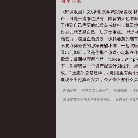
和上海，女主的职场成长故事，男女主年龄
首章试读
甜*私人银行专门负责高净值客户，存款
《野调浪漫》文/浮瑾 文学城独家发表
声，可是一滴雨也没有，国贸的天色乍倾
于找到自己需要的纸质参考材料，机灵地
过会儿就奖励自己一块芝士蛋糕。 就是
颊苍白，嘴唇血色浅淡，像颗萎蔫的细草
不要点你最爱的那家糖醋小排，一起吃晚
又出门加班，又是你那个傻逼小老板在作
歉意，反而挺理所当然：“chloe，这
下，你帮我做一个资产配置计划出来。周
改。” 王惠平总是这样，明明组里有两
展现不出她真正实力，今天倒不知什么风刮
新婚陷落
包租公怎么成神了
昼日晚橙
打
满级捉宠大佬的大世界探索游戏
在诡异世界靠
被疯批觊觎吗
逃离玫瑰岛
一夫一妻
仰春
大荒
边关兵王
年代1959带全家做城里人
秦