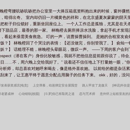
差7岁，24x312.金融都市/纸醉金迷/商战，男主不是女主的客户3.非
门槛需一千万以上，客户流动资产通常过亿，女主工作既负责拉钱，也负责
 林晚橙弯腰吭哧吭哧把办公室里一大捧压箱底资料抱出来的时候，窗外骤然
，暗得出奇。 室内却仍旧一片橘黄色的祥和，在北京盛夏灰蒙蒙的阴天
把柜子归位锁好，重新坐回座位上。 一个人工作总是孤独，尤其是在天
楼下甜品店，最香的那一家。 林晚橙去厕所捧凉水洗脸，拿起手机才发
，看起来亟需美食救急。 叮的一声，说曹操曹操到。 是她的合租室友
饭？】 林晚橙回了个哭泣的表情：【还没做完，你别管我了。】 俞灿
妖？】 话糙理不糙，林晚橙头晕眼花，微叹一声。 ——下周的客户会
个prospect（潜在客户）身份比较敏感，我就不把他信息提前跟你说了，
日……不，周六晚上交给我好了。” 说着还不信任地上下打量她一眼，“
个分析师，却总喜欢对她呼来喝去，像是格外喜欢她。 以前给的都是杂活
来了，让王惠平终于愿意分配点用脑子的任务下来。 okk，好的，没问题
野发表获奖感言[电竞]
上交弹幕，幼崽绑定安全屋囤货
路人甲攻了龙傲天
[神话]外挂
养老婆成神
心动错轨[校园]
[斗罗]你已有取死之道
恋与咒术师
意外怀上短租室友的
领主：从开拓骑士开始
韩春雪李曼玉全文无删减
最强狂兵2：黑暗荣耀
精选韩春雪
氏仙朝
放纵系神豪，开局包养呆萌女学霸