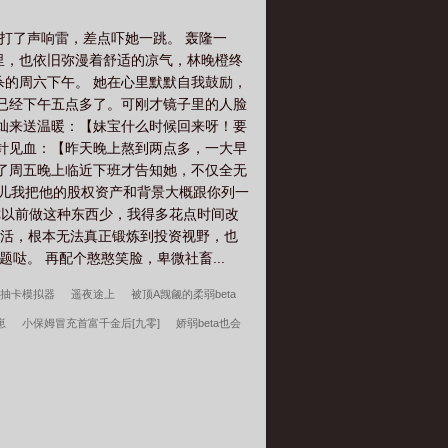
典型“熟男熟女”文，现实暧昧拉扯，酸酸甜
专业投资.
打了声响雷，差点吓她一跳。 轰隆一
里，也依旧弥漫着舒适的凉气，林晚橙终
杀的周六下午。 她在心里默默自我鼓励，
现已经下午五点多了。可刚才镜子里的人脸
俞灿来送温暖：【妹宝什么时候回来呀！要
一针见血：【昨天晚上熬到两点多，一大早
到了周五晚上临近下班才告知她，不仅全无
待会儿我把他的股权资产和背景大概跟你列一
你以前做这种东西少，我得多花点时间改
累活，根本无法真正锻炼到投资视野，也
哒。 再配个憨憨笑脸，卑微社畜...
是抽卡模拟器
遥夜途上
被顶A觊觎的柔弱beta
崽
小保姆冒充首富千金后[九零]
娇弱beta也会
李曼玉一顾佳人
小村美色
重生七零：知青在北