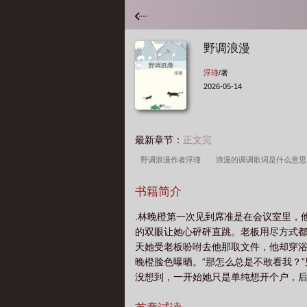
野调浪漫
浮瑾
/著
2026-05-14
最新章节：
正文完
野调浪漫作者浮瑾
浪漫的调调歌词是什么意
阅读笔趣阁TXT
野调浪漫书评
野调浪漫原
书籍简介
免费阅读笔趣阁
野调浪漫浮瑾的叫什么名字
.林晚橙第一次见到席准是在会议室里，
的双眼让她心砰砰直跳。老板用尽方式
天她受老板吩咐去他那取文件，他却穿浴
晚橙脸色曝晒。“那怎么总是不敢看我？
没想到，一开始她只是单纯想开个户，
陷阱，到头来却反过身将他给网了进去。