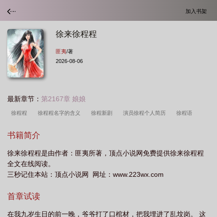
加入书架
徐来徐程程
匪夷
/著
2026-08-06
最新章节：
第2167章 娘娘
徐程程
徐程程名字的含义
徐程新剧
演员徐程个人简历
徐程语
录
徐程身高
演员徐程老婆
程了徐迟
徐程演过的电视剧
男演员徐
书籍简介
程
男主叫徐程云的
影视演员徐程
徐程图片
徐程锦老师
徐程程个人
徐来徐程程是由作者：匪夷所著，顶点小说网免费提供徐来徐程程
资料
徐程是谁
徐来徐程程法师
徐程刚个人资料
徐程个人资料
徐来
全文在线阅读。
是哪部
程楠徐好
三秒记住本站：顶点小说网 网址：www.223wx.com
首章试读
在我九岁生日的前一晚，爷爷打了口棺材，把我埋进了乱坟岗。 这