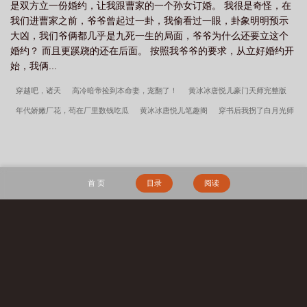
是双方立一份婚约，让我跟曹家的一个孙女订婚。 我很是奇怪，在
我们进曹家之前，爷爷曾起过一卦，我偷看过一眼，卦象明明预示
大凶，我们爷俩都几乎是九死一生的局面，爷爷为什么还要立这个
婚约？ 而且更蹊跷的还在后面。 按照我爷爷的要求，从立好婚约开
始，我俩...
穿越吧，诸天
高冷暗帝捡到本命妻，宠翻了！
黄冰冰唐悦儿豪门天师完整版
年代娇嫩厂花，苟在厂里数钱吃瓜
黄冰冰唐悦儿笔趣阁
穿书后我拐了白月光师
尊
名柯：同期都以为我是小可怜
漂亮beta和顶A假婚真爱了
穿成高中深柜女神
教师热恋渣女友
带女神摸鱼，成文娱教父很合理吧
破烂苹果
斩神：神？我问
你，鸟为什么会飞
黄冰冰唐悦儿
乡村风流傻子神医
她的徐小姐gl
法师无双
首 页
目录
阅读
徐来徐程程结局
穿书七零，我从下乡知青开始做起
华娱之我是一名历史片导演
以后少来我家玩
黄冰冰唐悦儿豪门天师全文
大荒经
傲骨不寒宋柔荆风全文
完整版
我高育良的学生，必须进步
都市古仙医2：大医镇世
宋柔荆风傲骨不寒
搜 索
百度云
超神学院之大天渣
宋柔荆风小说笔趣阁
边军悍卒
江湖遍地是奇葩沈
千凌秦少宇全文完整版
李小萌周文瑞瘾少女百度云