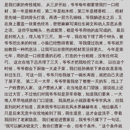
是我们家的奇怪规矩。 从三岁开始，爷爷每年都要替我打一口棺
材，第一年是柳木棺，第二年是柏木棺，第三年是檀香棺…… 棺材
里先铺一层鸡骨头打底，再洒一层方孔铜钱，等我躺进去之后，又
在身上覆盖一块黄色经帛，密密麻麻写满往生祷文和劝人弃恶从善
之语。 这些字如蝇头，色成紫黑，都是爷爷用他的血写成的。 最后
是封棺入土，埋入地下三尺。 第一年，我在地下埋了两个钟头，被
爷爷挖出来的时候，小脸已经憋得青紫。 等我缓过劲来，爷爷就开
始教我一种闭息法，让我可以在密闭的棺材里活得更久。 今年是第
七年，用的是一口很普通的石棺，打造的十分粗糙，没有任何花
巧。 这次在地下总共埋了三天，爷爷才把我给挖了出来。 以往这个
时候，爷爷都会下厨做一大桌子菜，我们祖孙俩坐下来欢欢喜喜地
补过生日。 可这一回，爷爷只给我做了一碗长寿面，就把自己关进
了屋子里。 第二天一大早，爷爷带着我坐了整整一天的车，找上了
一户姓曹的人家。 这户曹姓人家，在当地是名门望族，据说祖上还
出过大官，不过他们对我爷爷却是异常恭敬，知道我们要来，一大
堆人早早地就挤在门口迎接。 我虽然从小就跟着爷爷学风水，但我
直到此时才知道，原来我爷爷以前在风水界赫赫有名，地位极高！
只是后来无意中在坟地捡到了我，萌生退意，这才金盆洗手，带着
我回到了老家隐居。 我们被迎进曹家后，我爷爷只撂下了一句话。
“我可以解决锁龙穴，救你们曹家一命，但有个条件。” 这个条件就