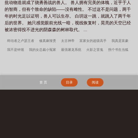
批动物造就成了骁勇善战的兽人。 兽人拥有完美的体魄，近乎于人
的智商，但有个致命的缺陷——没有雌性。 不过这不是问题，两千
年的时光足以证明，兽人可以生存。 白玥这一跳，就跳入了两千年
后的世界。 她只感觉眼前光线一暗，视线恢复时，晃亮的天空已经
被浓密得投不进光的阴森森的树林取代。 ...
终结者之卢瑟王者
修真麻辣烫
太古神帝
富家女的超级高手
我真是富豪
我不是钟馗
我的女总裁小冤家
最强屠龙系统
火影之雷鬼
拐个书生当狐
君
玄天武帝
世有成蹊
糊涂总裁：宠妻不要命
极道剑仙
万能CEO
八方
武神
最强之无限主神系统
不可言会有人听到
美好时光在七七
一拳厨神
伪像报告
清妖
天命：从大业十二年开始
年代：我在58有块田
年代1959带
首 页
目录
阅读
全家做城里人
主角韩春雪李曼玉完整阅读无删减全文
穿越四零，开局全村被屠
镇龙棺，阎王命
重生七零：资本家小姐一心想离婚
赶海：开局一把沙铲承包整
个沙滩
搜 索