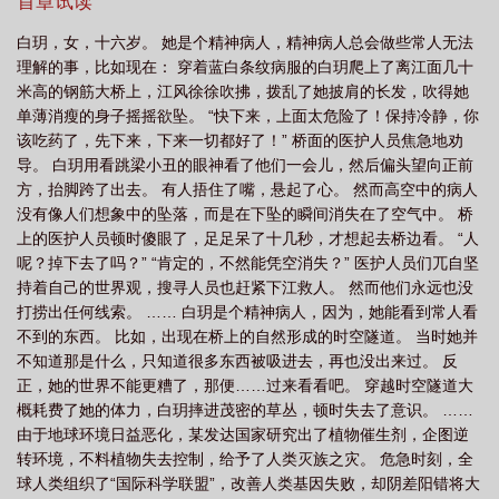
首章试读
全文下
不生崽 白头梦
不生崽最新章节列表
未来兽世买来的媳妇不生崽免
白玥，女，十六岁。 她是个精神病人，精神病人总会做些常人无法
费
未来兽世买来的媳妇不生崽全文阅读
未来兽世买来的媳妇不生崽百度
不
理解的事，比如现在： 穿着蓝白条纹病服的白玥爬上了离江面几十
生崽 白头梦未删减
未来兽世买来的媳妇不生崽漫画免费
未来兽世买来的媳妇
米高的钢筋大桥上，江风徐徐吹拂，拨乱了她披肩的长发，吹得她
单薄消瘦的身子摇摇欲坠。 “快下来，上面太危险了！保持冷静，你
不生崽类似
未来兽世买来的媳妇不生崽男主是谁
未来兽世买来的媳妇不生崽笔
该吃药了，先下来，下来一切都好了！” 桥面的医护人员焦急地劝
趣阁
未来兽世买来的媳妇不生崽
不生崽 第501章
未来兽世买来的媳妇不生
导。 白玥用看跳梁小丑的眼神看了他们一会儿，然后偏头望向正前
崽作者白头梦
不生崽漫画
未来兽世买来的媳妇免费阅读
方，抬脚跨了出去。 有人捂住了嘴，悬起了心。 然而高空中的病人
没有像人们想象中的坠落，而是在下坠的瞬间消失在了空气中。 桥
上的医护人员顿时傻眼了，足足呆了十几秒，才想起去桥边看。 “人
呢？掉下去了吗？” “肯定的，不然能凭空消失？” 医护人员们兀自坚
持着自己的世界观，搜寻人员也赶紧下江救人。 然而他们永远也没
打捞出任何线索。 …… 白玥是个精神病人，因为，她能看到常人看
不到的东西。 比如，出现在桥上的自然形成的时空隧道。 当时她并
不知道那是什么，只知道很多东西被吸进去，再也没出来过。 反
正，她的世界不能更糟了，那便……过来看看吧。 穿越时空隧道大
概耗费了她的体力，白玥摔进茂密的草丛，顿时失去了意识。 ……
由于地球环境日益恶化，某发达国家研究出了植物催生剂，企图逆
转环境，不料植物失去控制，给予了人类灭族之灾。 危急时刻，全
球人类组织了“国际科学联盟”，改善人类基因失败，却阴差阳错将大