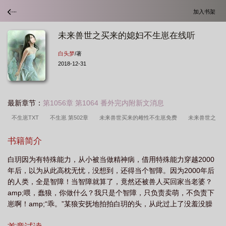
加入书架
未来兽世之买来的媳妇不生崽在线听
白头梦
/著
2018-12-31
最新章节：
第1056章 第1064 番外完内附新文消息
不生崽TXT
不生崽 第502章
未来兽世买来的雌性不生崽免费
未来兽世之
买来的媳妇不生崽
不生崽——白头梦
不生崽
不生崽 第170章
不生崽
书籍简介
未删减
未来兽世买来的媳妇不生崽免费阅读总共有几位男主
未来兽世买来的媳
白玥因为有特殊能力，从小被当做精神病，借用特殊能力穿越2000
妇不生崽有声
未来兽世之买来的媳妇不生崽在线听
不生崽 第169章
未来兽
年后，以为从此高枕无忧，没想到，还得当个智障。因为2000年后
世买来的媳妇不生崽?
未来兽世买来的媳妇不生崽在哪看
未来兽世买来的媳妇
的人类，全是智障！当智障就算了，竟然还被兽人买回家当老婆？
不生崽TXT
未来兽世买来的媳妇不生崽漫画
不生崽 第512章
未来兽世买来
amp;喂，蠢狼，你做什么？我只是个智障，只负责卖萌，不负责下
崽啊！amp;“乖。”某狼安抚地拍拍白玥的头，从此过上了没羞没臊
的媳妇不生崽男主有几个
不生崽 介绍
未来兽世买来的媳妇不生崽漫画在线
的被宠上天的生活。
看
不生崽 聚合中文网
未来兽世买来的媳妇
未来兽世买来的媳妇免费阅读