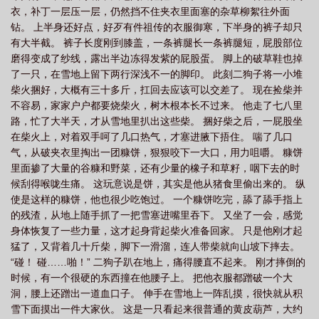
衣，补丁一层压一层，仍然挡不住夹衣里面塞的杂草柳絮往外面
钻。 上半身还好点，好歹有件祖传的衣服御寒，下半身的裤子却只
有大半截。 裤子长度刚到膝盖，一条裤腿长一条裤腿短，屁股部位
磨得变成了纱线，露出半边冻得发紫的屁股蛋。 脚上的破草鞋也掉
了一只，在雪地上留下两行深浅不一的脚印。 此刻二狗子将一小堆
柴火捆好，大概有三十多斤，扛回去应该可以交差了。 现在捡柴并
不容易，家家户户都要烧柴火，树木根本长不过来。 他走了七八里
路，忙了大半天，才从雪地里扒出这些柴。 捆好柴之后，一屁股坐
在柴火上，对着双手呵了几口热气，才塞进腋下捂住。 喘了几口
气，从破夹衣里掏出一团糠饼，狠狠咬下一大口，用力咀嚼。 糠饼
里面掺了大量的谷糠和野菜，还有少量的橡子和草籽，咽下去的时
候刮得喉咙生痛。 这玩意说是饼，其实是他从猪食里偷出来的。 纵
使是这样的糠饼，他也很少吃饱过。 一个糠饼吃完，舔了舔手指上
的残渣，从地上随手抓了一把雪塞进嘴里吞下。 又坐了一会，感觉
身体恢复了一些力量，这才起身背起柴火准备回家。 只是他刚才起
猛了，又背着几十斤柴，脚下一滑溜，连人带柴就向山坡下摔去。
“碰！ 碰……啪！” 二狗子趴在地上，痛得腰直不起来。 刚才摔倒的
时候，有一个很硬的东西撞在他腰子上。 把他衣服都蹭破一个大
洞，腰上还蹭出一道血口子。 伸手在雪地上一阵乱摸，很快就从积
雪下面摸出一件大家伙。 这是一只看起来很普通的黄皮葫芦，大约