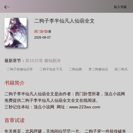
加入书架
二狗子李半仙凡人仙葫全文
西门卧雪
/著
2026-08-07
最新章节：
第1632章 赚钱翻身
二狗子的修仙日常
二狗子仙女下凡
二狗仙阁
李二狗修仙记
孙二狗凡
人修仙传
二狗子修仙
书籍简介
二狗子李半仙凡人仙葫全文是由作者：西门卧雪所著，顶点小说网
免费提供二狗子李半仙凡人仙葫全文全文在线阅读。
三秒记住本站：顶点小说网 网址：www.223wx.com
首章试读
年关将至，北风呼啸，天地间白茫茫一片。 二狗子穿一件祖传破夹