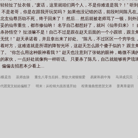
轻轻扯了扯衣领，“废话，这里就咱们两个人，不是你难道是我？！” 听
 不是老哥，你是在跟我开玩笑吗？ 如果他没记错的话，前段时间陈凡
北玄仙尊历劫不死，终于回来了！ 然后… 然后就被老师骂了一顿，到外
妥的仙帝重生，都市修仙呐！ 名字自己都想好了，就叫《仙帝归来》！
杀孙悟空？ 扯淡嘛不是！自己不过是跟在赵天后面的一个小跟班，跟主角
忧！” 赵天承诺着，并且拿出来了好处。 “陈凡，不过区区一个穷学生
着对方，这难道就是所谓的降智光环，这赵天怎么跟个傻子似的？ 跟主
。 “你怎么用这种眼神看我？” 赵天也注意到了张铭的眼神，略微不满的
的家伙，一点好处就像狗一样听话。 只要杀了陈凡，自己就能够将尹琉
偏偏去招惹本少看上...
陈蝶孟浩
巫师血脉
重生八零当后妈，禁欲大佬狠狠爱
易家和易中海
马泽成贝贝
年代团宠文姑姑偏航了
明末：从松锦大战首逃开始
程青逢曲悠悠贺文涛
姜离章凝玥
陆南山
我在美漫做惊奇蜘蛛侠
秦氏仙朝
姜骄番外
我，叶辰原来是顶尖高手
深情
年周总疯了全文
小富即安？不，本公子意在天下
重生我的新手礼包居然是
维校的三