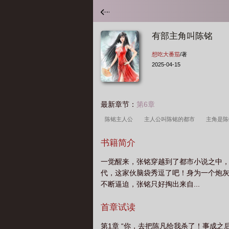
有部主角叫陈铭
想吃大番茄
/著
2025-04-15
最新章节：
第6章
陈铭主人公
主人公叫陈铭的都市
主角是
书籍简介
一觉醒来，张铭穿越到了都市小说之中，
代，这家伙脑袋秀逗了吧！身为一个炮
不断逼迫，张铭只好掏出来自...
首章试读
第1章 “你，去把陈凡给我杀了！事成之