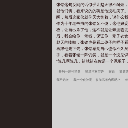
张铭这句反问的话似乎让赵天很不耐烦，
就他们俩，看来说的的确是他没毛病了。
醒，然后这家伙就仰天大笑着，说什么我
作为十年老书虫的张铭又不傻，这他娘妥
板，让自己杀了他，这不就是让奔波霸去
后，我会给你一笔钱，保证你一辈子衣食无
赵天的嘀咕，张铭也是看二傻子的样子看
再跟他走下去，张铭感觉自己也命不久矣了
手，看着张铭一阵讥笑，就是一个没见识
“陈凡啊陈凡，错就错在你是一个泥腿子，
开局一座神秘岛
梁清河林若许
邂逅
郭超
袭不炮灰
我一个化神期，参加高考合理吧？
重生：开局遇到高冷校花武馆按摩
萧岩吴宣语
职？我转投市纪委调查组
许言周京延死遁的第二