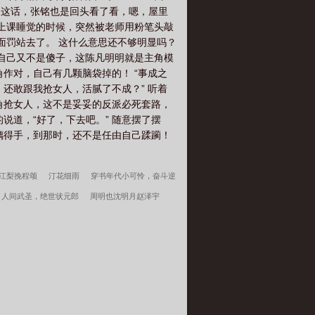
到这话，张铭也是回头看了看，嗯，屋里
在上课睡觉的时候，突然被老师用粉笔头敲
面罚站去了。 这什么意思还不够明显吗？
 自己又不是傻子，这陈凡明明就是主角模
作对，自己有几颗脑袋掉的！ “事成之
，还敢跟我抢女人，活腻了不成？” 听着
角抢女人，这不是妥妥的反派必死套路，
说道，“好了，下去吧。” 随意摆了摆
璃得手，到那时，还不是任由自己蹂躏！
江梨挽程颂
汀花细雨
穿书年代小可怜，奋斗逆
人间武圣，绝世状元郎
周明也沈明月赵泽宇
失控他服软低哄别离婚许言周京延结局
开局停
好学生