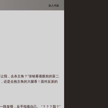
加入书架
，让我，去杀主角？”张铭看着眼前的富二
行，还是去抱主角的大腿香！面对反派的
一阵发懵，反手指着自己。 “？？？我？”