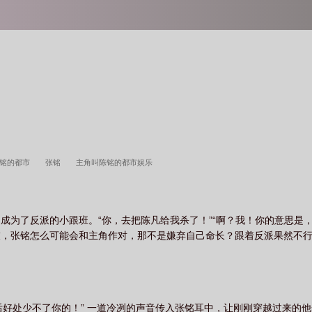
陈铭的都市
张铭
主角叫陈铭的都市娱乐
成为了反派的小跟班。“你，去把陈凡给我杀了！”“啊？我！你的意思是
灰，张铭怎么可能会和主角作对，那不是嫌弃自己命长？跟着反派果然不
后好处少不了你的！” 一道冷冽的声音传入张铭耳中，让刚刚穿越过来的他