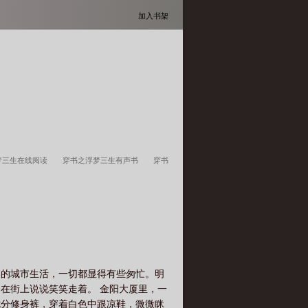
加入书架
梦三生在线阅读
穿书之浮梦三生有声书
穿书
梦三生广播剧
穿书之浮梦三生番外txt
穿书之
奏的城市生活，一切都显得有些匆忙。明
在街上说说笑笑走着。 金阳大厦里，一
七分修身裤，穿着白色中跟凉鞋，微微眯