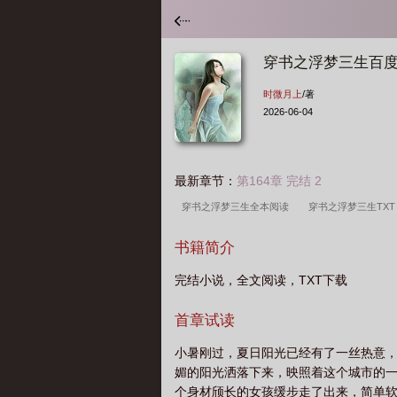
穿书之浮梦三生百
时微月上
/著
2026-06-04
最新章节：
第164章 完结 2
穿书之浮梦三生全本阅读
穿书之浮梦三生TX
之浮梦三生第三季
穿书之浮梦三生百度
穿
书籍简介
浮梦三生 时微月上
穿书之浮梦三生广播剧第三
完结小说，全文阅读，TXT下载
首章试读
小暑刚过，夏日阳光已经有了一丝热意
媚的阳光洒落下来，映照着这个城市的一
个身材颀长的女孩缓步走了出来，简单