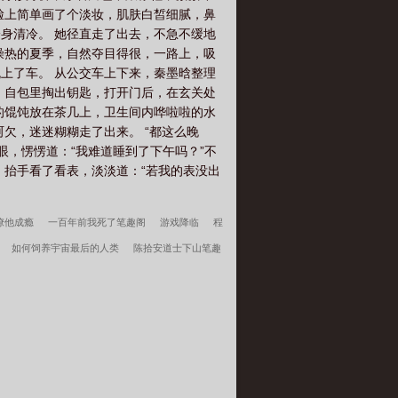
脸上简单画了个淡妆，肌肤白皙细腻，鼻
身清冷。 她径直走了出去，不急不缓地
燥热的夏季，自然夺目得很，一路上，吸
上了车。 从公交车上下来，秦墨晗整理
 自包里掏出钥匙，打开门后，在玄关处
的馄饨放在茶几上，卫生间内哗啦啦的水
欠，迷迷糊糊走了出来。 “都这么晚
眼，愣愣道：“我难道睡到了下午吗？”不
，抬手看了看表，淡淡道：“若我的表没出
撩他成瘾
一百年前我死了笔趣阁
游戏降临
程
如何饲养宇宙最后的人类
陈拾安道士下山笔趣
里人
主角韩春雪李曼玉完整阅读无删减全文
穿越