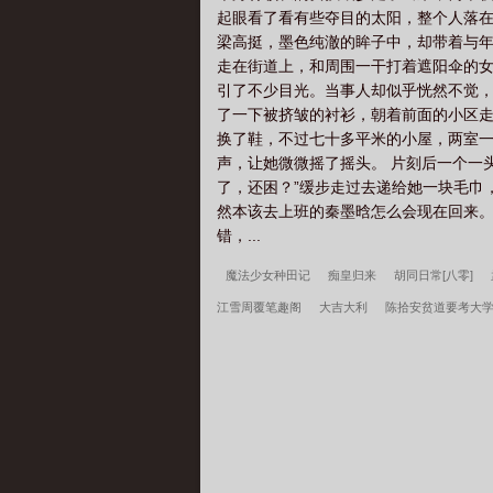
起眼看了看有些夺目的太阳，整个人落在
梁高挺，墨色纯澈的眸子中，却带着与年
走在街道上，和周围一干打着遮阳伞的女
引了不少目光。当事人却似乎恍然不觉，
了一下被挤皱的衬衫，朝着前面的小区走
换了鞋，不过七十多平米的小屋，两室一
声，让她微微摇了摇头。 片刻后一个一
了，还困？”缓步走过去递给她一块毛巾
然本该去上班的秦墨晗怎么会现在回来。
错，...
魔法少女种田记
痴皇归来
胡同日常[八零]
江雪周覆笔趣阁
大吉大利
陈拾安贫道要考大
阁
傅宛青李中原笔趣阁
重生之大艺术家
伪
四零，开局全村被屠
镇龙棺，阎王命
重生七