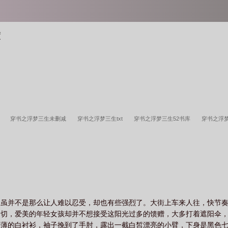
度
T
穿书之浮梦三生未删减
穿书之浮梦三生txt
穿书之浮梦三生52书库
穿书之浮
书之浮梦三生gl免费阅读
穿书之浮梦三生笔趣阁
穿书之浮梦三生gl笔趣
穿书之浮
季
穿书之浮梦三生gl
穿书之浮梦三生gl最新章节列表
穿书之浮梦三生gl52文库
，虽并不是那么让人难以忍受，却也有些强烈了。大街上车来人往，快节
切，爱美的年轻女孩却并不想接受这阳光过多的馈赠，大多打着遮阳伞，
软薄的白衬衫，袖子挽到了手肘，露出一截白皙漂亮的小臂，下身是黑色