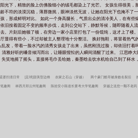
阳光下，精致的脸上仿佛脸细小的绒毛都染上了光芒。 女孩生得很美，
龄不符的淡漠沉稳，薄唇微抿，眼神淡然无波，让她在阳光下也掩不了一
孩，形成鲜明对比。 如此一个身高腿长，气质出众的清冷美人，在有些
依旧按着固定不变的频率步伐，走到公交站下，静默等候，随即随着人流
去。片刻后她顿了顿，在旁边一家小店里打包了一份馄饨，这才上了楼。
厅显得有些小，不过却被主人整理地十分整洁。 换好拖鞋，将冒着热气
头乱发，带着一脸水汽的清秀女孩走了出来，虽然刚洗过脸，却依旧打着呵
，清雅好听的嗓音倾泻而出，让睡眼惺忪的人瞬间清醒了过来。 江思睁大
 失笑地摇了摇头，直接将毛巾丢给她，秦墨晗去饮水机给自己到了杯水
孟婆扫渣日常
[足球]甜美型边锋
农家之石山（穿越）
两个豪门酷哥被身败名裂后
学笔趣阁
林西月郑云州笔趣阁
陈拾安小陈道长要考大学笔趣阁
穿越之送您一颗不老药
像报告
清妖
天命：从大业十二年开始
年代：我在58有块田
年代1959带全家做城
零：资本家小姐一心想离婚
赶海：开局一把沙铲承包整个沙滩