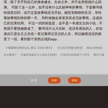
现，除了关乎到自己的身体健全、生命之外，并不会突然搞什么回
溯。 可除了这一点外，似乎没有什么比较神奇的事情。于是黎珂很
快就意识到，说不定是故事线还没开始。她安安静静的生活，等待
着故事线到来的那一天。 到时候她会老老实实走完故事线，达成自
己的完美结局。 不过一切的前提是，这不是一本虐女主的小说，不
然就不要怪她掀桌了。 黎珂没什么大目标，也没有喜欢的人，在知
道自己是女主之后也一直过着得过且过的人生，所以她很淡定的接
受了一切。看到那个突然出现的app...
小魅魔被仙尊抓走后_雕宝【完结+番外】
女主是灭世魔头[快穿]
雌虫元帅他追
夫火葬场了
在修罗场偷走万人迷女主[快穿]
打穿末日的我成了小学生
哑巴小猫
_乌弦歌
知识分子娇小姐错嫁大佬后[六零]
止渴
老婆他会读心术
疑心症
我养的瘸腿老男人是大佬
陪夫郎流放琼州_李飞土
失忆后闺蜜为何那样
贪得
无厌_凉阶
无影_坐北【完结+番外】
隐热秘密
[哪吒]捡到一只藕霸
地府拆迁
首 页
目录
阅读
办
玄学大佬穿为娱乐圈渣A
星汉西流夜未央_竹下寺中一老翁
大荒经
傲骨不
寒宋柔荆风全文完整版
我高育良的学生，必须进步
都市古仙医2：大医镇世
宋
柔荆风傲骨不寒百度云
超神学院之大天渣
宋柔荆风小说笔趣阁
边军悍卒
江
搜 索
湖遍地是奇葩沈千凌秦少宇全文完整版
李小萌周文瑞瘾少女百度云