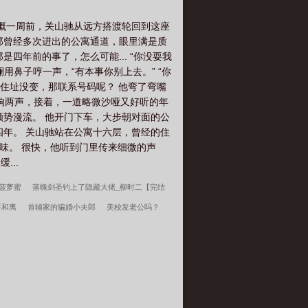
大概一周前，关山驰从远方搭渡轮回到这座
着那曾经多次进出的公寓通道，眼里满是质
四年前的事了，怎么可能... “你没耍我
用鼻子哼一声，“有本事你别上去。” “你
 住址没变，那联系号码呢？ 他弯了弯嘴
”响两声，接着，一道略微沙哑又好听的年
顺势漫流。 他开门下车，大步朝对面的公
隔四年。 关山驰站在公寓十六层，曾经的住
意味。 很快，他听到门里传来细微的声
...
菠萝蜜
落魄剑圣钓上了隐藏大佬_柳时二【完结
要和离
首辅家的骗婚小夫郎
美校发老公吗？
：从开拓骑士开始
韩春雪李曼玉全文无删减
最
放纵系神豪，开局包养呆萌女学霸