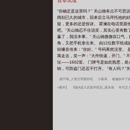
校园到社会中期分手，破镜重圆小攻渣
首章试读
“你确定是这里吗？” 关山驰有点不可
阔别已久的城市，回来后立马拜托他的好
疑，更多的还是惊讶。 霍澜在电话里跟他
吧。”关山驰忍不住说笑，其实心里有数了
赢了，我没本事。” 关山驰微微叹口气
角，又把手机拿出来。 由12位数字组
轻嗓音传来：“你好。” 号码果然没变
寓走去，笑一声：“大件快递，开门。” 
址——1602室。 门牌号是如此熟悉
响，可防盗门迟迟不打开。 “有人吗？”关
朕忏悔_人类文明轰炸机
小春风
被偏执年下
+番外】
B装A进入武装学院后_唐沐酒
年代文
炮灰，在腐漫里揣崽求生
师尊他道心不稳
所
强狂兵2：黑暗荣耀
精选韩春雪李曼玉一顾佳人