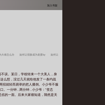
加入书架
为大佬怎么办
如何让宿敌成为老婆by
如何让
为宿敌的条件
设置宿敌
把宿敌哄成
怎么
两不误。某日，学校转来一个大美人，身
不这么想，没过几天就给他发了一条约战
三两招就轻而易举的把人撂倒。小少爷不服
分钟...两分钟...小少爷：“变态
恶劣的一面。后来大家都知道，隋然是关
转国际飞行员vs科技公司创始业者ps：