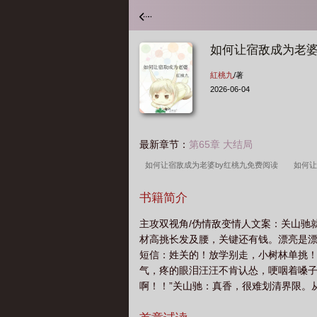
如何让宿敌成为老
紅桃九
/著
2026-06-04
最新章节：
第65章 大结局
如何让宿敌成为老婆by红桃九免费阅读
如何让
宿敌成为老婆漫画
成为宿敌的配偶
如何让
书籍简介
宣布宿敌
如何制服宿敌
宿敌变成omega怎
主攻双视角/伪情敌变情人文案：关山驰
材高挑长发及腰，关键还有钱。漂亮是
短信：姓关的！放学别走，小树林单挑！
气，疼的眼泪汪汪不肯认怂，哽咽着嗓子还
啊！！”关山驰：真香，很难划清界限。
山驰喜欢欺负的人，除了他谁也不能动。-