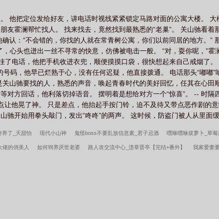
而不自知，没有火葬场互看不顺眼到爱得难舍难分
思议。 他把定位发给好友，讲电话时视线紧紧锁定马路对面的公寓大楼。 
朋友霍澜帮忙找人。 找来找去，竟然找到最熟悉的“老巢”。 关山驰看
确认：“不会错的，你找的人就在常青树公寓，你们以前同居的地方。” 那是
，心头也迸出一丝不寻常的快意，仿佛被电击一般。 “对，耍你呢，”霍澜
，挂了电话，他把手机收进衣兜，顺便摸摸口袋，很快想起来自己戒烟了。
成的号码，他早已烂熟于心，没有任何迟疑，他直接拨通。 电话那头“嘟嘟
。 是关山驰要找的人，熟悉的声音，唤起青春时代的美好回忆，任其在心田
不等对方回话，他利落切掉语音。 摆明着是想给对方一个“惊喜”。 -- 时
，差点让他晃了神。 只是差点，他抬起手按门铃，迫不及待又带点恶作剧的
山驰开始用拳头敲门，发出“咚咚”的两声。 这时候，防盗门被人从里面缓缓
娇养了_夭甜怡
现代小山神
鬼怪boss不要乱放信息素_君子忌酒
嘿咻嘿咻拔萝卜_草莓
大佬的俏美人
如何饲养厌世老婆
路人攻交流中心_违章晋亭【完结+番外】
我家爱妻
有人都在盼着我们离婚
兄长难为
天才御鬼师
保命否？掰弯皇帝可活_岁初夏
领主
小村美色
重生七零：知青在北大荒
边关兵王
年代1959带全家做城里人
秦氏仙朝