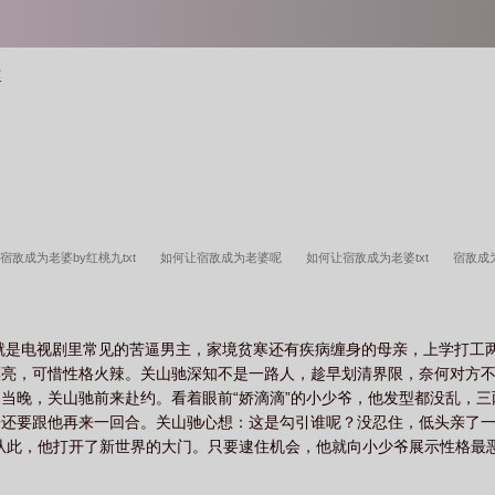
婆
宿敌成为老婆by红桃九txt
如何让宿敌成为老婆呢
如何让宿敌成为老婆txt
宿敌成
宿敌成为老婆百度
如何让宿敌成为老婆by桃红力
如何让宿敌成为老婆免费阅读
成
么破
宿敌的教程
就是电视剧里常见的苦逼男主，家境贫寒还有疾病缠身的母亲，上学打工
漂亮，可惜性格火辣。关山驰深知不是一路人，趁早划清界限，奈何对方
当晚，关山驰前来赴约。看着眼前“娇滴滴”的小少爷，他发型都没乱，
要跟他再来一回合。关山驰心想：这是勾引谁呢？没忍住，低头亲了一口。一
从此，他打开了新世界的大门。只要逮住机会，他就向小少爷展示性格最
痞帅又嚣张的猛攻(关山驰)x被攻吃得死死的少爷受(隋然)主角职业：中尉