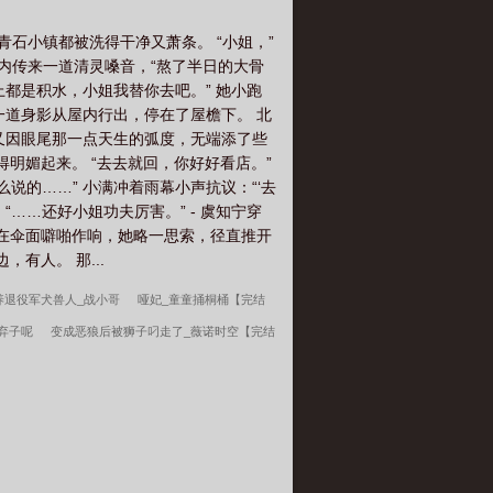
长指节落在她束胸的布带上，眸底神色晦
时候，变成了女儿身？”-——————以
青石小镇都被洗得干净又萧条。 “小姐，”
，于是以回忆为引，造出了无数亡夫，分
屋内传来一道清灵嗓音，“熬了半日的大骨
，干劲十足，好吃。十九岁的司让尘，食
上都是积水，小姐我替你去吧。” 她小跑
溺于只有亡夫的世界里，日日夜夜，忙得
一道身影从屋内行出，停在了屋檐下。 北
一个活生生的人。而且这人，长得竟有几
又因眼尾那一点天生的弧度，无端添了些
瞬，随即直勾勾盯着他，喊他一起。 实
明媚起来。 “去去就回，你好好看店。”
，都只容他一人。 为何不能。能的。
说的……” 小满冲着雨幕小声抗议：“‘去
我攻略逐渐失控阴暗爬行的上仙-
……还好小姐功夫厉害。” - 虞知宁穿
打在伞面噼啪作响，她略一思索，径直推开
有人。 那...
养退役军犬兽人_战小哥
哑妃_童童捅桐桶【完结
弃子呢
变成恶狼后被狮子叼走了_薇诺时空【完结
我在58有块田
年代1959带全家做城里人
主角
承包整个沙滩