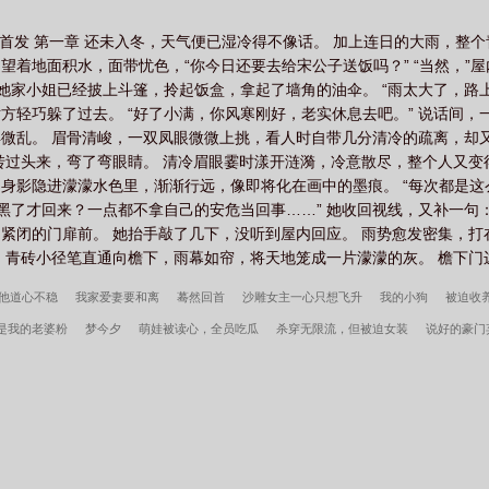
推开，那人挟着月光而来。他在她面前停下，慢条斯理挑开她的衣襟，修
”“……什么？”“兄长——”他指尖勾起那截雪白束带，优雅掌控。“你什么
家首发 第一章 还未入冬，天气便已湿冷得不像话。 加上连日的大雨，整个
夫》花妖媗书的凡人夫君司让尘，已经死了几百年了。媗书着实有些想念
望着地面积水，面带忧色，“你今日还要去给宋公子送饭吗？” “当然，”
稳重，好吃。二十九岁的司让尘，体贴温柔，好吃。……二十岁的司让尘
她家小姐已经披上斗篷，拎起饭盒，拿起了墙角的油伞。 “雨太大了，路
莽撞，好吃。十七岁的司让尘，还没成年，只能看、不能吃。……媗书沉
方轻巧躲了过去。 “好了小满，你风寒刚好，老实休息去吧。” 说话间，
活不过三十岁。就像真实的他一样。媗书很难过，在最难过之时，遇见了
微乱。 眉骨清峻，一双凤眼微微上挑，看人时自带几分清冷的疏离，却
醉卧在两男子怀中，衣裳不整。那双妩媚的桃花眼瞧见他时，竟迷离了一
转过头来，弯了弯眼睛。 清冷眉眼霎时漾开涟漪，冷意散尽，整个人又变得
却痛恨起来，痛恨自己为何不能再多像那些人一点。好让她的身体与心里
影隐进濛濛水色里，渐渐行远，像即将化在画中的墨痕。 “每次都是这么
没有灵魂的躯壳，一一顶替。悄无声息。独爱亡夫的花妖vs口嫌体正直自
快黑了才回来？一点都不拿自己的安危当回事……” 她收回视线，又补一句：“
紧闭的门扉前。 她抬手敲了几下，没听到屋内回应。 雨势愈发密集，
青砖小径笔直通向檐下，雨幕如帘，将天地笼成一片濛濛的灰。 檐下门边，
他道心不稳
我家爱妻要和离
蓦然回首
沙雕女主一心只想飞升
我的小狗
被迫收
是我的老婆粉
梦今夕
萌娃被读心，全员吃瓜
杀穿无限流，但被迫女装
说好的豪门
]
冒名顶替苏格兰
天才御鬼师
伪像报告
清妖
天命：从大业十二年开始
年代：
局全村被屠
镇龙棺，阎王命
重生七零：资本家小姐一心想离婚
赶海：开局一把沙铲