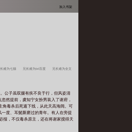
加入书架
兄长难为七猫
兄长难为txt百度
兄长难为全文
兄长难为虞知宁
知我暗涌
兄长难为虞知宁谢
子。公子虽双腿有疾不良于行，但风姿清
点忽然提前，虞知宁女扮男装入了谢府，
主角毒杀后死遁下线，从此天高海阔。可
风一度、耳鬓厮磨过的青年。有人在旁提
眦必报，不仅毒杀原主，还在将谢家搅得天
终于熬到了死遁的剧情点。她欢呼雀跃喝下