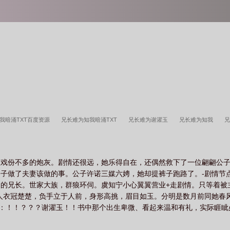
我暗涌TXT百度资源
兄长难为知我暗涌TXT
兄长难为谢濯玉
兄长难为知我
费阅读
兄长难为冷肃
兄长难为晋江
兄长难为TXT百度
兄长难为在线阅读
为知我暗涌
兄长难为全文
里戏份不多的炮灰。剧情还很远，她乐得自在，还偶然救下了一位翩翩公
子做了夫妻该做的事。公子许诺三媒六娉，她却提裤子跑路了。-剧情节
的兄长。世家大族，群狼环伺。虞知宁小心翼翼营业+走剧情。只等着被
人衣冠楚楚，负手立于人前，身形高挑，眉目如玉。分明是数月前同她春
宁：！！？？？谢濯玉！！书中那个出生卑微、看起来温和有礼，实际睚
。-虞知宁悔不当初，捂着双重马甲，战战兢兢扮演着终极boss的兄长，