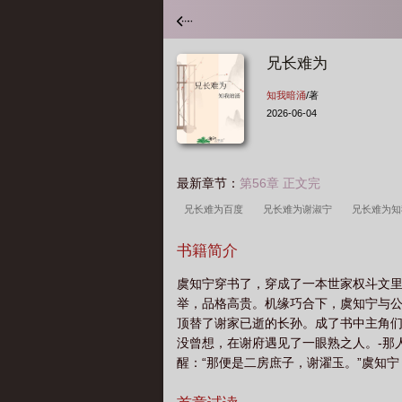
兄长难为
知我暗涌
/著
2026-06-04
最新章节：
第56章 正文完
兄长难为百度
兄长难为谢淑宁
兄长难为知
虞知宁
兄长难为酸菜豆干
兄长难为全文免
书籍简介
濯玉
兄长难为全文完整版免费阅读
兄长难
虞知宁穿书了，穿成了一本世家权斗文
举，品格高贵。机缘巧合下，虞知宁与公
顶替了谢家已逝的长孙。成了书中主角们
没曾想，在谢府遇见了一眼熟之人。-那
醒：“那便是二房庶子，谢濯玉。”虞知
翻地覆后，稳坐家主之位的终极大boss