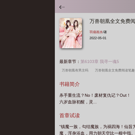
万兽朝凰全文免费
羽扇画水
/著
2022-05-01
最新章节：
第6103章 我寻一魂5
万兽朝凰有男主吗
万兽朝凰全文免费阅读笔
凰在线阅读
万兽朝凰百度百科
万兽朝凰tx
书籍简介
TXT
万兽朝凰怎么不更新了
万兽朝凰紫环
杀手重生流？No！废材复仇记？Ou
凰笔趣阁
万兽朝凰免费阅读笔趣阁
万兽朝
六岁血脉初醒，灵...
本
万兽朝凰紫环
万兽朝凰TXT奇书网
费
万兽朝凰番外篇叫什么
万兽朝凰TXT
首章试读
笔趣阁
万兽朝凰完结txt
万兽朝凰短剧
“镇魔一族，勾结魔族，为祸四海！仙旨为
魔，浑身浴血，用力朝天空比一根中指。