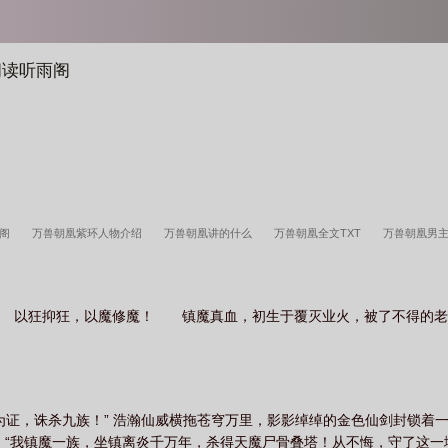
阅读听雨阁
趣阁
万兽朝凰紫环人物介绍
万兽朝凰讲的什么
万兽朝凰全文TXT
万兽朝凰男
t书包网
万兽朝凰全文
万兽朝凰翦羽
万兽朝凰全文txt
万兽朝凰txt盘
万兽朝
结局
万兽朝凰番外篇写到哪了
万兽朝凰 笔趣阁
万兽朝凰结局是什么
万兽朝凰
t！ 以狂抑狂，以魔修魔！ 镇魔真血，初生于覆灭业火，被了不得的
凰完结了吗
万兽朝凰免费阅读
万兽朝凰百度
万兽朝凰txt百度
万兽朝凰元尊到
万兽朝凰等级设定
万兽朝凰结局仓促了吗
万兽朝凰 羽扇画水
万兽朝凰羽扇画水
万兽朝凰等级
万兽朝凰番外
万兽朝凰好看吗
万兽朝凰 txt
万兽朝凰全文免
万兽朝凰全文txt盘
万兽朝凰多少字
证，诛杀九族！” 浩瀚仙威横拖苍穹万里，影影绰绰的金色仙剑封锁着一方
 “我镇魔一族，坐镇离炎千万年，杀得天魔尸骨叠塔！从不悔，守了这