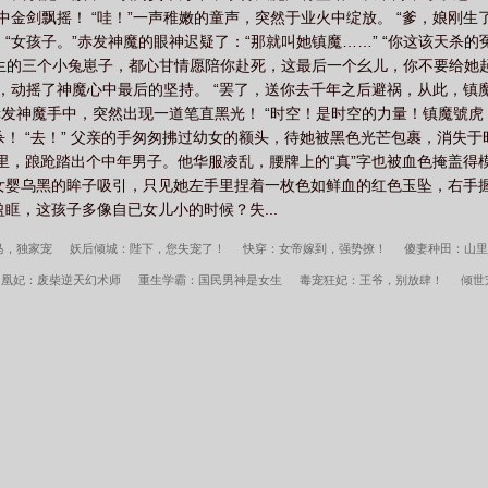
中金剑飘摇！ “哇！”一声稚嫩的童声，突然于业火中绽放。 “爹，娘刚
“女孩子。”赤发神魔的眼神迟疑了：“那就叫她镇魔……” “你这该天杀
生的三个小兔崽子，都心甘情愿陪你赴死，这最后一个幺儿，你不要给她
，动摇了神魔心中最后的坚持。 “罢了，送你去千年之后避祸，从此，镇
发神魔手中，突然出现一道笔直黑光！ “时空！是时空的力量！镇魔號虎
杀！ “去！” 父亲的手匆匆拂过幼女的额头，待她被黑色光芒包裹，消失
海里，踉跄踏出个中年男子。他华服凌乱，腰牌上的“真”字也被血色掩盖得
女婴乌黑的眸子吸引，只见她左手里捏着一枚色如鲜血的红色玉坠，右手
眶，这孩子多像自已女儿小的时候？失...
马，独家宠
妖后倾城：陛下，您失宠了！
快穿：女帝嫁到，强势撩！
傻妻种田：山里
帝凰妃：废柴逆天幻术师
重生学霸：国民男神是女生
毒宠狂妃：王爷，别放肆！
倾世
妃：难耐，邪王狂野！
倾世毒医：夜帝，请自重
种田山里汉：神医美娇娘
1胎2宝：
荆风全文完整版
我高育良的学生，必须进步
都市古仙医2：大医镇世
宋柔荆风傲骨不
文完整版
李小萌周文瑞瘾少女百度云