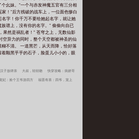
生了个幺妹。”一个与赤发神魔五官有三分相
的冤家！”后方残破的战车上，一位面色惨白
起名字！你千万不要给她起名字，就让她
魔族谱上，没有你的名字。” 偷偷向自已
，果然是祸乱者！” 苍穹之上，无数仙影
于时空异力的同时，整个天空都被神圣的仙
模糊不清。 一道黑芒，从天而降，恰好落
握着颗黑乎乎的石子，脸蛋儿小小的，眼
汉子放肆亲
大叔，轻轻吻
快穿攻略：病娇哥
宠妃：捡个王爷游四方
福晋有喜：四爷，宠上
墨少，别贪睡
帝国第一宠：老公，吻上瘾
重生校
寒百度云
超神学院之大天渣
宋柔荆风小说笔趣