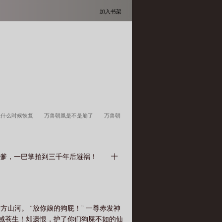
加入书架
主什么时候恢复
万兽朝凰是不是崩了
万兽朝
凰简介
万兽朝凰番外篇免费
万兽朝凰百度
TXT全本
万兽朝凰全文免费阅读全文
万兽朝
老爹，一巴掌拍到三千年后避祸！ 十
底去哪了
万兽朝凰烂尾了吗
万兽朝凰TXT完
万兽朝凰男女主结局
万兽朝凰完整版免
费阅读听雨阁
万兽朝凰男主是谁
万兽朝凰翦羽
山河。 “放你娘的狗屁！” 一尊赤发神
一域苍生！却遗恨，护了你们狗屎不如的仙