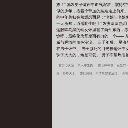
族！” 赤发男子啸声中血气深浓，震得空
似的少年，抱着个带血的娃娃走上前来。 
的中年美妇突然爆怒而起：“老娘与老娘
一无所知，逍遥此生吧！” 发妻滚滚热泪
这眼眸乌黑的幼女怀里塞了两件东西，赤
惊呼，最终化为坚定而有力的一个—— 
威与腥浓的血色淹没。 三千年后。 星
在男子怀中。 男子濒死的目光被这怀中
珠子大大的，煞是可爱。 男子不禁热泪盈
君少心头宝，夫人哪里跑
甜心棒棒糖：巨星竹
哥，帅炸天！
盛世倾城：刁蛮皇妃求放过
兽
天！
快穿攻略：星际男神，别黑化
异能小萌
园：学霸女神，宠上瘾
大荒经
傲骨不寒宋柔
阁
边军悍卒
江湖遍地是奇葩沈千凌秦少宇全