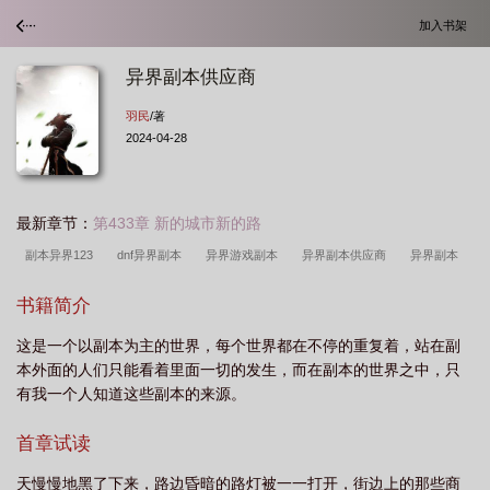
加入书架
异界副本供应商
羽民
/著
2024-04-28
最新章节：
第433章 新的城市新的路
副本异界123
dnf异界副本
异界游戏副本
异界副本供应商
异界副本
流
异界在哪里刷
副本异界 在线
副本异界 百度
异界去哪刷
副本异
书籍简介
界TXT
副本异界笔趣阁
异界哪里打
穿越异界刷副本的
副本异界综
这是一个以副本为主的世界，每个世界都在不停的重复着，站在副
漫
dnf100异界副本
副本异界(虚拟人物)
地下城异界副本
副本异界百度
本外面的人们只能看着里面一切的发生，而在副本的世界之中，只
百科
副本异界r
dnf异界副本地图大全
副本异界txt精校
异界副本
有我一个人知道这些副本的来源。
店
副本异界txt
副本异界 羽民
副本异界TXT免费
副本异界在线
异
首章试读
世界副本
2020年dnf异界副本在哪里
天慢慢地黑了下来，路边昏暗的路灯被一一打开，街边上的那些商