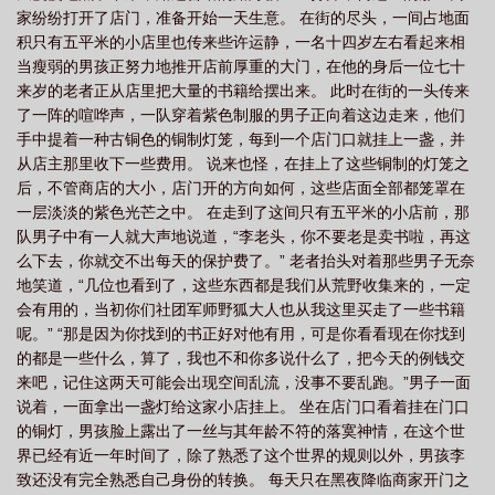
家纷纷打开了店门，准备开始一天生意。 在街的尽头，一间占地面
积只有五平米的小店里也传来些许运静，一名十四岁左右看起来相
当瘦弱的男孩正努力地推开店前厚重的大门，在他的身后一位七十
来岁的老者正从店里把大量的书籍给摆出来。 此时在街的一头传来
了一阵的喧哗声，一队穿着紫色制服的男子正向着这边走来，他们
手中提着一种古铜色的铜制灯笼，每到一个店门口就挂上一盏，并
从店主那里收下一些费用。 说来也怪，在挂上了这些铜制的灯笼之
后，不管商店的大小，店门开的方向如何，这些店面全部都笼罩在
一层淡淡的紫色光芒之中。 在走到了这间只有五平米的小店前，那
队男子中有一人就大声地说道，“李老头，你不要老是卖书啦，再这
么下去，你就交不出每天的保护费了。” 老者抬头对着那些男子无奈
地笑道，“几位也看到了，这些东西都是我们从荒野收集来的，一定
会有用的，当初你们社团军师野狐大人也从我这里买走了一些书籍
呢。” “那是因为你找到的书正好对他有用，可是你看看现在你找到
的都是一些什么，算了，我也不和你多说什么了，把今天的例钱交
来吧，记住这两天可能会出现空间乱流，没事不要乱跑。”男子一面
说着，一面拿出一盏灯给这家小店挂上。 坐在店门口看着挂在门口
的铜灯，男孩脸上露出了一丝与其年龄不符的落寞神情，在这个世
界已经有近一年时间了，除了熟悉了这个世界的规则以外，男孩李
致还没有完全熟悉自己身份的转换。 每天只在黑夜降临商家开门之