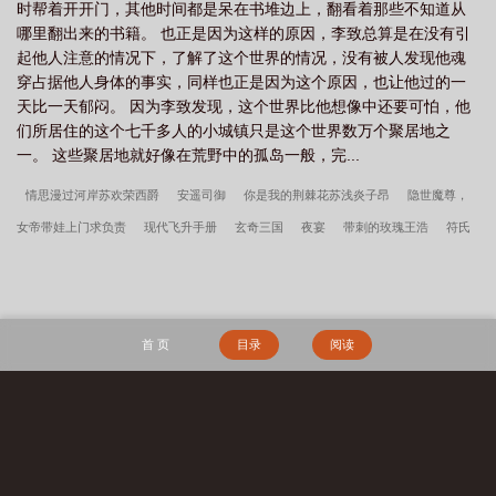
时帮着开开门，其他时间都是呆在书堆边上，翻看着那些不知道从
哪里翻出来的书籍。 也正是因为这样的原因，李致总算是在没有引
起他人注意的情况下，了解了这个世界的情况，没有被人发现他魂
穿占据他人身体的事实，同样也正是因为这个原因，也让他过的一
天比一天郁闷。 因为李致发现，这个世界比他想像中还要可怕，他
们所居住的这个七千多人的小城镇只是这个世界数万个聚居地之
一。 这些聚居地就好像在荒野中的孤岛一般，完...
情思漫过河岸苏欢荣西爵
安遥司御
你是我的荆棘花苏浅炎子昂
隐世魔尊，
女帝带娃上门求负责
现代飞升手册
玄奇三国
夜宴
带刺的玫瑰王浩
符氏
仙族，仙道永昌
庆生平
洛依琳车辰希
鬼怪都市
你我之间隔光年苏樱江辰
西
花城天使
奇观无用？我的奇观来自千古华夏
修仙与诡异
且听风吟郝双
拯救世界？不，是拐老婆！
开局成为杂役，我以模拟证道至高
逆师：师尊别装
首 页
目录
阅读
了，你就是病娇
领主：从开拓骑士开始
韩春雪李曼玉全文无删减
最强狂兵2：
黑暗荣耀
精选韩春雪李曼玉一顾佳人
小村美色
重生七零：知青在北大荒
边
关兵王
年代1959带全家做城里人
秦氏仙朝
放纵系神豪，开局包养呆萌女学
搜 索
霸