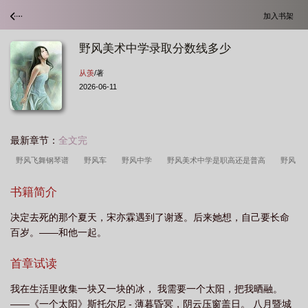
加入书架
野风美术中学录取分数线多少
从羡
/著
2026-06-11
最新章节：
全文完
野风飞舞钢琴谱
野风车
野风中学
野风美术中学是职高还是普高
野风
歌词
野风歌曲
野风集团俞国生
野风林忆莲
野风慢热
野风从
书籍简介
羡
青池月下浮碎影什么意思
野风口来了个马英雄
野风美术中学
野风先
决定去死的那个夏天，宋亦霖遇到了谢逐。后来她想，自己要长命
生
野风美术中学录取分数线多少
野风筝
野风酥煎饼
野风药业股份有限
百岁。——和他一起。
公司
野风集团
野风惊扰我
野风海天城
野风高中
野风酥是山东老字
号吗
野风by从羡
野风到处花满径
野风狂龙
野风是什么意思
首章试读
我在生活里收集一块又一块的冰， 我需要一个太阳，把我晒融。
——《一个太阳》斯托尔尼 - 薄暮昏冥，阴云压窗盖日。 八月暨城