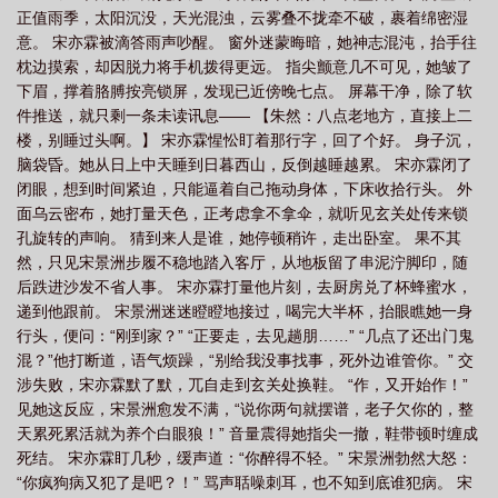
正值雨季，太阳沉没，天光混浊，云雾叠不拢牵不破，裹着绵密湿
意。 宋亦霖被滴答雨声吵醒。 窗外迷蒙晦暗，她神志混沌，抬手往
枕边摸索，却因脱力将手机拨得更远。 指尖颤意几不可见，她皱了
下眉，撑着胳膊按亮锁屏，发现已近傍晚七点。 屏幕干净，除了软
件推送，就只剩一条未读讯息—— 【朱然：八点老地方，直接上二
楼，别睡过头啊。】 宋亦霖惺忪盯着那行字，回了个好。 身子沉，
脑袋昏。她从日上中天睡到日暮西山，反倒越睡越累。 宋亦霖闭了
闭眼，想到时间紧迫，只能逼着自己拖动身体，下床收拾行头。 外
面乌云密布，她打量天色，正考虑拿不拿伞，就听见玄关处传来锁
孔旋转的声响。 猜到来人是谁，她停顿稍许，走出卧室。 果不其
然，只见宋景洲步履不稳地踏入客厅，从地板留了串泥泞脚印，随
后跌进沙发不省人事。 宋亦霖打量他片刻，去厨房兑了杯蜂蜜水，
递到他跟前。 宋景洲迷迷瞪瞪地接过，喝完大半杯，抬眼瞧她一身
行头，便问：“刚到家？” “正要走，去见趟朋……” “几点了还出门鬼
混？”他打断道，语气烦躁，“别给我没事找事，死外边谁管你。” 交
涉失败，宋亦霖默了默，兀自走到玄关处换鞋。 “作，又开始作！”
见她这反应，宋景洲愈发不满，“说你两句就摆谱，老子欠你的，整
天累死累活就为养个白眼狼！” 音量震得她指尖一撤，鞋带顿时缠成
死结。 宋亦霖盯几秒，缓声道：“你醉得不轻。” 宋景洲勃然大怒：
“你疯狗病又犯了是吧？！” 骂声聒噪刺耳，也不知到底谁犯病。 宋