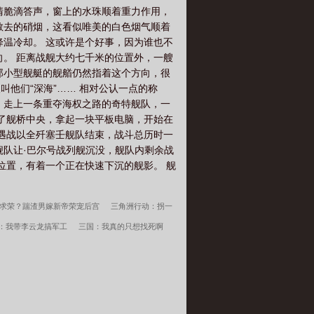
清脆滴答声，窗上的水珠顺着重力作用，
散去的硝烟，这看似唯美的白色烟气顺着
降温冷却。 这或许是个好事，因为谁也不
向。 距离战舰大约七千米的位置外，一艘
那小型舰艇的舰艏仍然指着这个方向，很
叫他们“深海”…… 相对公认一点的称
，走上一条重夺海权之路的奇特舰队，一
到了舰桥中央，拿起一块平板电脑，开始在
遭遇战以全歼塞壬舰队结束，战斗总历时一
舰队让·巴尔号战列舰沉没，舰队内剩余战
位置，有着一个正在快速下沉的舰影。 舰
求荣？踹渣男嫁新帝荣宠后宫
三角洲行动：拐一
：我带李云龙搞军工
三国：我真的只想找死啊
亲妈跪求我回家
我以力服仙
谍战：我当恶霸
荒唐往事
李春桃周志军守空房，邻家糙汉馋上她