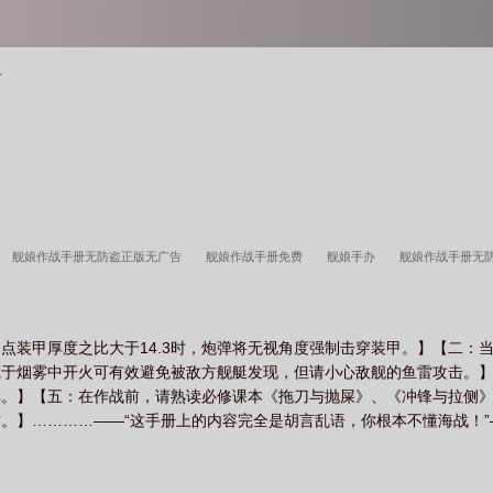
看
舰娘作战手册无防盗正版无广告
舰娘作战手册免费
舰娘手办
舰娘作战手册无
TXT
舰娘作战手册免费全文阅读
舰娘collection手游
舰娘作战手册123读书
册笔趣阁
舰娘作战手册 燃烧的出云
舰娘作战手册在哪看
舰娘作战手册无防盗
点装甲厚度之比大于14.3时，炮弹将无视角度强制击穿装甲。】【二：
藏于烟雾中开火可有效避免被敌方舰艇发现，但请小心敌舰的鱼雷攻击。
弹。】【五：在作战前，请熟读必修课本《拖刀与抛屎》、《冲锋与拉侧
。】…………——“这手册上的内容完全是胡言乱语，你根本不懂海战！”