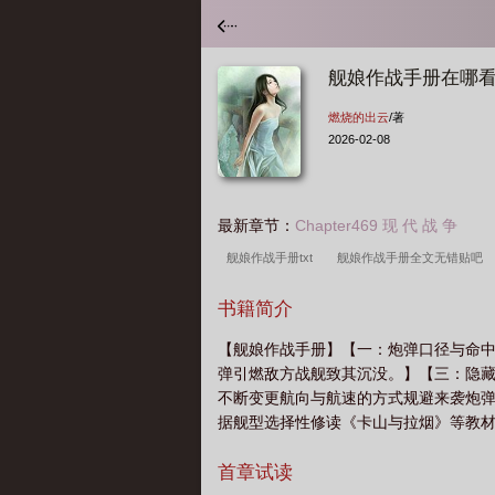
舰娘作战手册在哪
燃烧的出云
/著
2026-02-08
最新章节：
Chapter469 现 代 战 争
舰娘作战手册txt
舰娘作战手册全文无错贴吧
篱笆好
舰娘作战手册txt精校版
舰娘作战手册
书籍简介
册起点
舰娘作战手册全文无错
舰娘作战手
【舰娘作战手册】【一：炮弹口径与命中
源
弹引燃敌方战舰致其沉没。】【三：隐
不断变更航向与航速的方式规避来袭炮
据舰型选择性修读《卡山与拉烟》等教材
首章试读