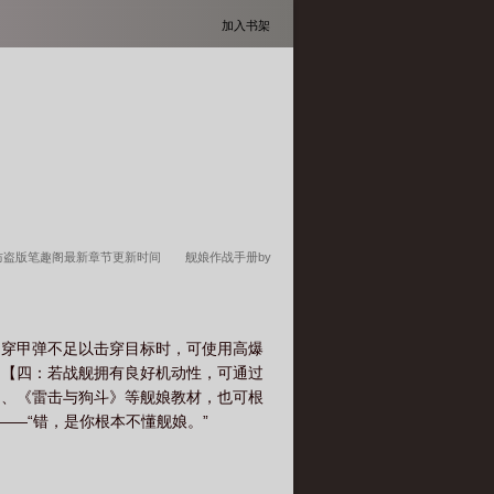
加入书架
防盗版笔趣阁最新章节更新时间
舰娘作战手册by
舰娘作战手册在线阅读
舰娘 手机
舰娘作战手
舰娘作战手册在哪里看
舰娘作战手册全本TXT资
当穿甲弹不足以击穿目标时，可使用高爆
】【四：若战舰拥有良好机动性，可通过
》、《雷击与狗斗》等舰娘教材，也可根
——“错，是你根本不懂舰娘。”