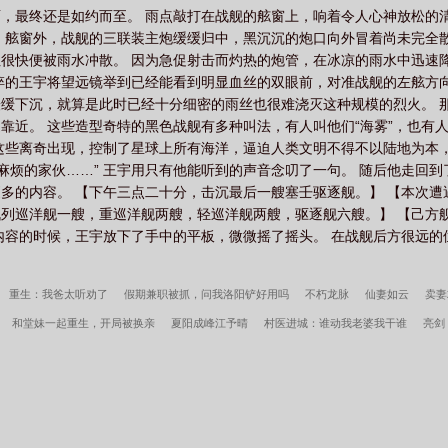
，最终还是如约而至。 雨点敲打在战舰的舷窗上，响着令人心神放松的
 舷窗外，战舰的三联装主炮缓缓归中，黑沉沉的炮口向外冒着尚未完全
很快便被雨水冲散。 因为急促射击而灼热的炮管，在冰凉的雨水中迅速
悴的王宇将望远镜举到已经能看到明显血丝的双眼前，对准战舰的左舷方
缓下沉，就算是此时已经十分细密的雨丝也很难浇灭这种规模的烈火。 
近。 这些造型奇特的黑色战舰有多种叫法，有人叫他们“海雾”，也有人
这些离奇出现，控制了星球上所有海洋，逼迫人类文明不得不以陆地为本
是麻烦的家伙……” 王宇用只有他能听到的声音念叨了一句。 随后他走回
多的内容。 【下午三点二十分，击沉最后一艘塞壬驱逐舰。】 【本次
列巡洋舰一艘，重巡洋舰两艘，轻巡洋舰两艘，驱逐舰六艘。】 【己方
内容的时候，王宇放下了手中的平板，微微摇了摇头。 在战舰后方很远的
重生：我爸太听劝了
假期兼职被抓，问我洛阳铲好用吗
不朽龙脉
仙妻如云
卖妻
和堂妹一起重生，开局被换亲
夏阳成峰江予晴
村医进城：谁动我老婆我干谁
亮剑
城
斗罗2：唐舞桐她姐靠凶名成神
被关破庙冻死后，嫡兄们悔疯了
断绝关系后，首富
缔造师
守空房，邻家糙汉馋上她李春桃周志军全文完整版
长生天阙
山村留守妇女们的