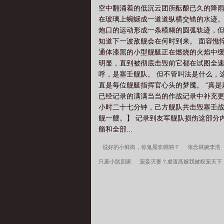
空中翻涌着的低沉云团所酝酿已久的降雨
在玻璃上蜿蜒成一道道纵横交错的水迹。
炮口的运动形成一条模糊的圆弧轨迹，但
知道下一波敌舰会在何时到来。 面容憔
通体漆黑的小型舰艇正在燃烧的火焰中缓
明显，直到被彻底击毁前它都在试图全速靠
呼，是塞壬舰队。 但不管叫法是什么，
直是每位舰艇指挥官心头的梦魇。 “真
已经记录的满满当当的作战记录中补充更
小时二十七分钟，己方舰队共击毁塞壬战
舰一艘。】 记录到友军舰队损伤这部分
艏和全部...
说好的小鲜肉，你鬼屋吹唢呐？
张念林婉李浩
只麦小鼠回家
宠妾灭妻？虐渣高嫁我被权宠天下
至强龙尊
女神惨死后，我拔剑斩鬼！
无限谜
能爆奖励！
孟瑜傅青绍地久婚长百度云
神兽
百度云
李春桃周志军
秦氏仙朝