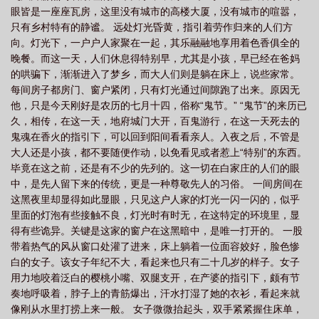
眼皆是一座座瓦房，这里没有城市的高楼大厦，没有城市的喧嚣，
只有乡村特有的静谧。 远处灯光昏黄，指引着劳作归来的人们方
向。灯光下，一户户人家聚在一起，其乐融融地享用着色香俱全的
晚餐。而这一天，人们休息得特别早，尤其是小孩，早已经在爸妈
的哄骗下，渐渐进入了梦乡，而大人们则是躺在床上，说些家常。
每间房子都房门、窗户紧闭，只有灯光通过间隙跑了出来。原因无
他，只是今天刚好是农历的七月十四，俗称“鬼节。” “鬼节”的来历已
久，相传，在这一天，地府城门大开，百鬼游行，在这一天死去的
鬼魂在香火的指引下，可以回到阳间看看亲人。入夜之后，不管是
大人还是小孩，都不要随便作动，以免看见或者惹上“特别”的东西。
毕竟在这之前，还是有不少的先列的。这一切在白家庄的人们的眼
中，是先人留下来的传统，更是一种尊敬先人的习俗。 一间房间在
这黑夜里却显得如此显眼，只见这户人家的灯光一闪一闪的，似乎
里面的灯泡有些接触不良，灯光时有时无，在这特定的环境里，显
得有些诡异。关键是这家的窗户在这黑暗中，是唯一打开的。 一股
带着热气的风从窗口处灌了进来，床上躺着一位面容姣好，脸色惨
白的女子。该女子年纪不大，看起来也只有二十几岁的样子。女子
用力地咬着泛白的樱桃小嘴、双腿支开，在产婆的指引下，颇有节
奏地呼吸着，脖子上的青筋爆出，汗水打湿了她的衣衫，看起来就
像刚从水里打捞上来一般。 女子微微抬起头，双手紧紧握住床单，