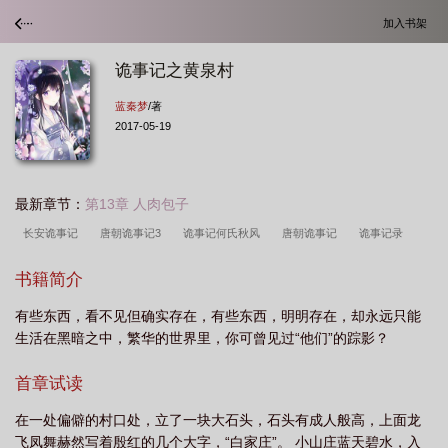
加入书架
诡事记之黄泉村
蓝秦梦
/著
2017-05-19
最新章节：
第13章 人肉包子
长安诡事记
唐朝诡事记3
诡事记何氏秋风
唐朝诡事记
诡事记录
3
诡事记免费观看在线
大唐诡事记
诡事记录漫画
江城诡事记
诡事
书籍简介
记之黄泉村
诡事记何氏秋风笔趣阁最新章节更新内容
有些东西，看不见但确实存在，有些东西，明明存在，却永远只能
生活在黑暗之中，繁华的世界里，你可曾见过“他们”的踪影？
首章试读
在一处偏僻的村口处，立了一块大石头，石头有成人般高，上面龙
飞凤舞赫然写着殷红的几个大字，“白家庄”。 小山庄蓝天碧水，入