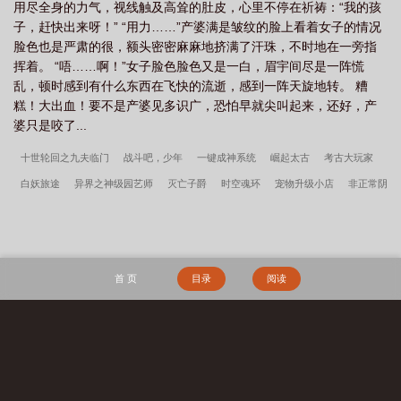
用尽全身的力气，视线触及高耸的肚皮，心里不停在祈祷：“我的孩
子，赶快出来呀！” “用力……”产婆满是皱纹的脸上看着女子的情况
脸色也是严肃的很，额头密密麻麻地挤满了汗珠，不时地在一旁指
挥着。 “唔……啊！”女子脸色脸色又是一白，眉宇间尽是一阵慌
乱，顿时感到有什么东西在飞快的流逝，感到一阵天旋地转。 糟
糕！大出血！要不是产婆见多识广，恐怕早就尖叫起来，还好，产
婆只是咬了...
十世轮回之九夫临门
战斗吧，少年
一键成神系统
崛起太古
考古大玩家
白妖旅途
异界之神级园艺师
灭亡子爵
时空魂环
宠物升级小店
非正常阴
阳师
变身神级萝莉
天才风暴
掠夺在诸天世界
小户千金陈惜诺
英雄联盟
之重拾初心
恶念生还地
超级行星的威力
萌物的星河帝国
重生之逆天飞翔
伪像报告
清妖
天命：从大业十二年开始
年代：我在58有块田
年代1959带
首 页
目录
阅读
全家做城里人
主角韩春雪李曼玉完整阅读无删减全文
穿越四零，开局全村被屠
镇龙棺，阎王命
重生七零：资本家小姐一心想离婚
赶海：开局一把沙铲承包整
个沙滩
搜 索