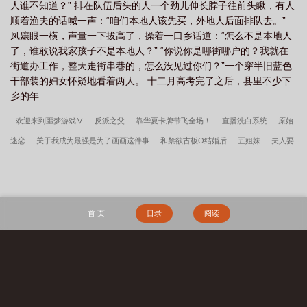
人谁不知道？” 排在队伍后头的人一个劲儿伸长脖子往前头瞅，有人
顺着渔夫的话喊一声：“咱们本地人该先买，外地人后面排队去。”
凤孃眼一横，声量一下拔高了，操着一口乡话道：“怎么不是本地人
了，谁敢说我家孩子不是本地人？” “你说你是哪街哪户的？我就在
街道办工作，整天走街串巷的，怎么没见过你们？”一个穿半旧蓝色
干部装的妇女怀疑地看着两人。 十二月高考完了之后，县里不少下
乡的年...
欢迎来到噩梦游戏Ⅴ
反派之父
靠华夏卡牌带飞全场！
直播洗白系统
原始
迷恋
关于我成为最强是为了画画这件事
和禁欲古板O结婚后
五姐妹
夫人要
和离
何以致昭昭
灯花喜
被废三年后
冷脸萌今天也想谋杀亲夫
路人，但
有绝色美人模拟器
系统逼我认波本当儿子
赘婿越多越气派
彩虹天堂
成为汉
文帝亲妈后
玩弄了天龙人的感情后
宇智波一败涂地
伪像报告
清妖
天
首 页
目录
阅读
命：从大业十二年开始
年代：我在58有块田
年代1959带全家做城里人
主角韩
春雪李曼玉完整阅读无删减全文
穿越四零，开局全村被屠
镇龙棺，阎王命
重
生七零：资本家小姐一心想离婚
赶海：开局一把沙铲承包整个沙滩
搜 索