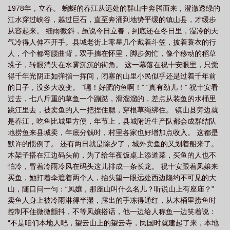
1978年，立春。 蜿蜒的春江从远处的群山中奔腾而来，澄澈透绿的
江水穿过峡谷，越过巨石，直至奔涌到地势平缓的镇山县，才缓步
从容起来。 细雨微斜，虽说今日立春，到底还在冬日里，湿冷的天
气冷得人伸不开手。县城老街上零星几个戴着斗笠，披着蓑衣的行
人，个个都弯腰曲背，双手揣在怀里，脚步匆忙，像个移动的稻草
垛子，转眼消失在水雾沉沉的街角。 这一幕落在祝十安眼里，只觉
得千年光阴正如弹指一挥间，闭塞的山里小民似乎还是过着千年前
的日子，没多大改变。 “嘿！好肥的鱼啊！” “真有劲儿！” 祝十安看
过去，七八斤重的草鱼一个蹦跶，滑溜溜的，差点从装鱼的水桶里
跳江里去，被卖鱼的人一把捏住腮，穿根草绳绑住。 镇山县旁边就
是春江，吃鱼比城里方便，年节上，县城附近生产队都会成群结队
地捞鱼来县城卖，年底分钱时，村里各家也好增加点收入。 这都是
默许的惯例了。 还有两日就是除夕了，城外卖鱼的又划着船来了。
木架子搭在江边码头前，为了给年夜饭桌上添道菜，买鱼的人也不
怕冷，冒着冷雨冷风在码头这儿排成一条长龙。 祝十安跟着凤孃来
买鱼，她打着伞遮着两个人，抬头望一眼远处西边隐约不可见的大
山，随口问一句：“凤孃，那座山叫什么名儿？听说山上有座庙？”
卖鱼人身上被冷雨淋得半湿，露出的手冻得通红，从木桶里捞鱼时
控制不住微微颤抖，不等凤孃搭话，他一边给人称鱼一边笑着说：
“不是咱们本地人吧，望云山上的望云寺，民国时就建起了来，本地