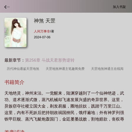
加入书架
神煞 天罡
人间万事非
/著
2024-07-06
最新章节：
第256章 斗战天君形势逆转
历代神仙通鉴天罡地煞
天罡地煞神通主笔趣阁免费
天罡地煞神通主在线阅
读
有关天罡地煞神通的
天罡地煞神通主免费
道家天罡地煞神功
天罡地
书籍简介
煞神通主TXT百度资源
天罡地煞神通主免费阅读
天罡地煞之术
天罡地煞神
天地绝灵，神州末法。一觉醒来，陆渊穿越到了一个仙神绝迹，武
通主电子书TXT免费
天罡地煞神通主百科
天罡地煞神通主TXT
神煞 天
功、道术逐渐式微，蒸汽机械却飞速发展兴盛的奇异世界。这里，
罡
天罡地煞统称
天罡地煞神通主无防盗
天罡地煞神通主TXT最新章节列
异族窃夺社稷立国大金，剃发易服，圈地掠奴，践踏千万里江山。
表
天罡地煞神通的
天罡地煞神通主作者还写过其他吗
天罡地煞神通主起点
这里，内有不死妖后把持朝政祸国殃民，饿殍遍地；外有神罗列强
铁甲巨舰、蒸汽飞艇炮轰国门，金廷屡屡战败，割地赔款，丧权辱
中文网
天罡地煞神通主笔趣阁
天罡地煞是什么
天罡地煞变化
天罡地煞
国。如此山河动荡，风雨飘摇之际。陆渊携带一部天书穿越而来，
之道
天罡地煞神通主要内容
天罡地煞神通主精校版
天罡地煞解释