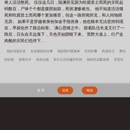
将人活活憋死。 仅仅这几日，陆渊所见因为吃观音土而死的灾民起
码数百，尸体个个都是腹部如鼓，死状凄惨难当。 他不知道活活饿
死和吃观音土而死哪个更加痛苦，但这一路所闻所见，和人间地狱
无异。 如果不是穿越者身份加金手指傍身，他也根本无法坚持到现
在，早就化作了路边枯骨。 满心思绪之中。 跟着队伍长龙又行了一
阵后，日头在天边落下，天色开始阴暗下来。 荒野大道上，行尸走
肉般的灾民们也停下...
我的滛荡女友
女友精彩的往事
我的契约通鬼神
空间折叠
风流特卫
费伦
的狂狼
冒牌天才
色色白痴
宋行之活在徽宗年间
我的狌启蒙老师
洪荒宅
仙
失落的王权
盗宋
末世最强兵器
龙的传人异界称雄
霍总别虐了，付小
姐她又去相亲了
柯南：这个修理工不太柯学
红白之战
诡秘：从魔女开始
斗
罗之醉红尘
我以力服仙
谍战：我当恶霸能爆奖励！
孟瑜傅青绍地久婚长百度
首 页
目录
阅读
云
神兽缔造师
守空房，邻家糙汉馋上她李春桃周志军全文完整版
长生天阙
山村留守妇女们的荒唐往事
李春桃周志军守空房，邻家糙汉馋上她百度云
李春
桃周志军
秦氏仙朝
搜 索