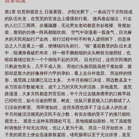
可以气运点亮天罡三十六法地煞七十二术，结为神通道果：【地煞-
首章试读
服食】：吞食万物，提取万物精华强化己身，由内而外成就非凡之
第1章 饥荒和观音土 日落黄昏。 夕阳光辉下，一条由万千灾民组成
体魄。【地煞-生光】：持咒念诵，散发护体神光，万法不侵，诸邪
的队伍长龙，在荒芜的官道边上缓缓前行着。 微风卷起烟尘，行走
不近，光芒遍体，妙用无穷。【天罡-九息服气】：呼吸吐纳九息，
的人们三三两两、步履蹒跚，无论男女老幼都是衣衫褴褛、骨瘦如
吞吐天地寰宇之元炁炼为法力，是为道家无上炼气之法，呼吸就能
柴，瘦弱的仿佛一阵风都能吹倒。 空气中弥漫着一股臭气，目光麻
变强！陆渊：“武功道术、火炮巨舰？我tm直接修仙！”小说关键词：
木的灾民宛如行尸走肉，前行过程中时不时有人虚弱倒下，但是身
天罡地煞神通主无弹窗，天罡地煞神通主txt全集下载，天罡地煞神
边之人只是看上一眼，便继续闷头前行。 “唉” 蔓延数里的队伍长龙
通主最新章节阅读
中，陆渊身着破烂布衣，持一根手腕粗细的尖头树枝当做拐杖，也
暗叹着绕过前方一个个倒地不起的灾民。 目光扫过，这些灾民饿的
只剩皮包骨头，几乎不成人形。 而他们头脸四肢虽然干瘦如柴，腹
部却是胀大的好像身怀六甲的孕妇，看上去分外诡异。 而这样的情
形，逃荒路上陆渊已见过太多。 大半月前柳江决堤，周边数县及十
余万田亩尽数被淹没，成千上万的灾民为求活路，弃地逃荒。 逃荒
路漫漫，大多灾民都是穷苦百姓，半个月过去随身携带的口粮早就
已经吃完，如今沿途的野菜、树皮、虫鼠只要是能入口的都成了人
们活命的希望。 而即便如此，这些东西也填不了这么多人的肚皮，
半月间被活活饿死的灾民不在少数，有实在饿的受不了的便只能吃
观音土。 观音土这种东西随处可见，质地细腻似面粉，吃了虽能暂
时填饱肚子却无法消化，也让人更为干渴。 而且一旦开始饮水，肚
子里的观音土便会迅速膨胀凝固，堵死肠胃以至于无法排泄，直至