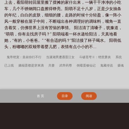
上去，看阳萌转回屋里搬了摆摊的家什出来，一辆干干净净的小吃
车，几个不锈钢阔口盘擦得铮亮。阳萌不足十八岁，正是少女抽条
的年纪，白白的皮肤，细细的腰，走路的时候十分轻盈，像一阵小
风一般穿梭在屋子中间，不断端出各种调理好的调味料，嘴角一直
含着笑，仿佛世界上没有苦恼的事情。 阳洁清了清嗓子，犹豫道，
“萌萌，你有去找房子吗？” 阳萌端着一杯水递给阳洁，天真地看
她，“有的，小爸爸。” “有合适的吗？”阳洁接了杯子喝水。 阳萌低
头，粉嘟嘟的双颊带着婴儿肥，表情有点小小的不...
鬼帝绝宠：皇叔你行不行
当潇湘男遭遇晋江女
斗破苍穹Ⅱ：绝世萧炎
系统
已上线
嫡福晋都是穿来滴
共妻
武帝药尊
倒霉蛋修仙记
鬼藏传说
摄魂
王妃
盛世之初
毒妻归来
渣男别闹
网游之卡神
末世一萌物
极道仙壶
九荒天
吞天帝尊
大宋王侯
少年药王
我以力服仙
谍战：我当恶霸能爆奖
励！
孟瑜傅青绍地久婚长百度云
神兽缔造师
守空房，邻家糙汉馋上她李春桃
首 页
目录
阅读
周志军全文完整版
长生天阙
山村留守妇女们的荒唐往事
李春桃周志军守空
房，邻家糙汉馋上她百度云
李春桃周志军
秦氏仙朝
搜 索