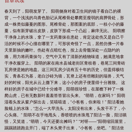
然不放行哦！，火种系列文：，完结现言：，入者为了享受每天看
首章试读
箱1在线观看
火种的英文
火种是谁发明的
后台收入一分两分涨的乐趣，已经开始准备申请入大家多多支持，
春天到了，阳萌发芽了。 阳萌侧身对着卫生间的镜子看自己的裸
谢谢！
背，一个浅浅的乌青色胎记从尾椎骨处攀爬至瘦弱的肩胛骨处，形
成一株类似藤蔓的图形。尾椎骨处，那图案的底部，一枝小小的藤
蔓，似有新芽破出皮肤，皮肤下形成一个凸起，麻痒无比。 阳萌擦
干净身上的水珠，拿了一支药膏抹在患处，肯定这处伤又是自己干
活的时候不小心撞在哪里了，可形状奇怪了一点，居然仿佛一片春
天里新抽的嫩叶。伤处有点暗红色，按上去骨髓深处一点隐约的
痛，用力将药膏抹匀，空气中又有了清新的植物味道，她满意地拿
干净衣服穿上。 阳萌的家在南水县城老街区青枝巷，巷尾三间青砖
瓦房便是她的地盘。这三间瓦房少说有五十年的历史，但盖得极结
实，青条石为基，老白沙砖为墙，瓦脊上还有些雕刻的瑞兽，天气
好的时候，阳光从云上撒下来，这小小的房子便显得十分雅致。 这
样好的房子在城中已经十分难寻，阳萌很珍惜，在屋檐下种了一株
爬山虎，已有无数新叶羞羞答答冒出头来。 “萌萌，在家吗？” 阳萌
湿着头发从窗户探出去，笑嘻嘻道，“小爸爸，你来啦！” 阳洁看她
脸颊上的水珠，“怎么一大早洗头，太阳没有出来，头发干不了，小
心头痛。” 阳萌不在乎地甩头，香喷喷的水珠甩了阳洁一脸，阳洁嗔
怪，又笑道，“萌萌，今天还要出摊吗？” “对呀——”阳萌缩回屋里，
踢踢踏踏跑去开门，端了木头凳子出来，“小爸爸，坐吧。” 阳洁坐