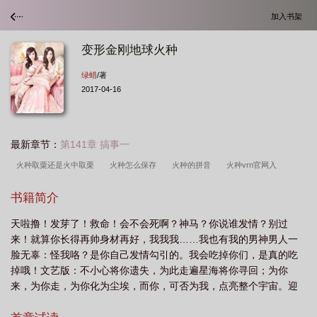
加入书架
变形金刚地球火种
绿蜡
/著
2017-04-16
最新章节：
第141章 搞事一
火种取粟还是火中取栗
火种怎么保存
火种的拼音
火种vrn官网入
口
谷歌
火种读音
火种火炬亮相广州各区
火种软件
火种田诲
书籍简介
蓉
火中取栗
火种是什么意思
火种在线观看国语版
火种加速官网版
天啦撸！发芽了！救命！会不会死啊？神马？你说谁发情？别过
本
火种源
火种豆瓣
火种源争夺战第一视角
火种取栗
火种是谁传到
来！就算你长得再帅身材再好，我我我……我也有我的男神男人一
人间的
火种公司
变形金刚地球火种
火种的起源
火种计划的内容
变
脸无辜：怪我咯？是你自己发情勾引的。我会吃掉你们，是真的吃
形金刚之地球火种
火种歌曲
火种电影演员表
火种加速APP官
火种演员
掉哦！文艺版：不小心将你遗失，为此走遍星海将你寻回；为你
来，为你走，为你化为尘埃，而你，可否为我，点亮整个宇宙。迎
表
火种源争夺战
火种源争夺战是玩什么的
火种加速App免费
火种计划
入群讨论：34194069加群的时候请写作者任一作品的角色名字，不
乡村女教师培训启动
地球火种
火种箱动漫
火种寻找中国复兴之路
火种