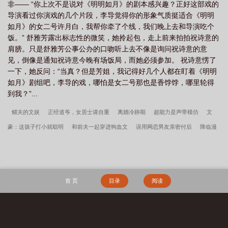
非—— “你上次不是说对《明明如月》的剧本感兴趣？正好这部戏的
导演看过你演戏的几个片段，李导觉得你的形象气质挺适合《明明
如月》的女二号许月白，我帮你牵了个线，我们晚上去和导演吃个
饭。” 舒雅芳露出标志性的微笑，她拎起包，走上前来拍拍祝诗意的
肩膀。只是舒雅芳公事公办的口吻听上去不像是询问祝诗意的意
见，倒像是通知祝诗意今晚有场饭局，而她必须参加。 祝诗意愣了
一下，她反问：“当真？但是芳姐，我记得好几个人都在盯着《明明
如月》剧组吧，李导的戏，哪怕是女二号那也是香饽饽，哪里轮得
到我？”...
鳏夫的文娱
正经道爷，女居士请自重
离婚冷静期
超能力是声带模仿
文
豪：这孩子打小就聪明
和前夫一起穿进狗血文
误用网恋男友亲密付后
降临漫
威的七龙珠
降临日[末世]
明末，从西北再造天下
盗墓被抓了
胡说，她才不
是坏女人！
念能力是异世界召唤
都重生了就别结婚了吧
重生八零，娇软美人
把糙汉拿下了
全民星海时代
登对
她死三年，霍总红眼挖坟撞墓碑
斗罗绝
首 页
目录
阅读
世：冰蛇武魂，无限进化
提前穿越，饲养幼年妖女
大荒经
傲骨不寒宋柔荆风
全文完整版
我高育良的学生，必须进步
都市古仙医2：大医镇世
宋柔荆风傲骨
不寒百度云
超神学院之大天渣
宋柔荆风小说笔趣阁
边军悍卒
江湖遍地是奇