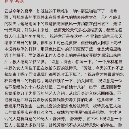
背景的丑小鸭。还有人说她不自量力，妄图和当红女星抗衡。有一
首章试读
读
京山未晚祝诗意全文免费阅读
京山未晚百度
京山未晚by全文免费阅读
天媒体意外拍到祝诗意与传闻中那位太子爷同行。向来不接受任何
云城今年的夏季一如既往的干燥难耐，晌午噼里啪啦下了一场暴
采访的太子爷谈惟瑾面对镜头，眼皮都不曾抬一下，只冷冷地说：
也听春和
京山未晚番外
京山未晚祝诗意笔趣阁最新更新
京山未晚资
雨，可那绵密的雨珠并未在冒着暑气的地表停留太久，只打个盹儿
“我的人你们也敢动。”圈里公子哥都知道谈惟瑾的地位，也明白谈惟
源
京山未晚也听春和免费阅读
京山未晚by也听春和番外txt
京山未晚txt百
的功夫，这场雨留下的痕迹便随同微风一齐消散在烈日底下，走得
瑾那样的家世不可能让一个戏子进门。因此大家都觉得谈惟瑾对祝
悄无声息，好似从未来过。 然而无论天气多么极端恶劣，都无法拦
度
京山未晚祝诗意谈维瑾
京山未晚番外篇最新章节更新
京山未晚祝笔趣
诗意只是玩玩而已。直到。“祝诗意祝氏集团真千金”“网友也是你们
截人们上班的匆匆脚步。 祝诗意正是在这样一个冒着红温的三伏天
豪门play中的一环吗”“太子爷和真公主结婚了”热搜词条一个接一个
阁
结束了当日的拍摄。剧组收工时已是黄昏，但傍晚的太阳瞧上去根
爆，服务器瞬间瘫痪。祝诗意不仅拿奖拿到手软，又是祝氏集团当
本没有歇停的打算，那颜色比正午的骄阳更深了些，像是烤箱里熟
年抱错的真千金，传闻中的丑小鸭一朝变真公主，网友们惊掉下巴
透了的橘子。而笼罩在工作人员身上的便是橘皮开裂之后流出来的
嗑生嗑死。彼时的祝诗意坐在谈惟瑾腿上，她勾起谈惟瑾的下巴，
汁，教人感觉又黏又腻。 “诗意，待会儿你留一下。” 一个身材稍显
问：“不是说一时兴起，腻了就放手？”谈惟瑾捉住祝诗意的手握在自
丰腴的女人叫住了正在收拾东西的祝诗意。 “芳姐，今天的工作不是
己掌心，吻她：“腻不了，已经是你的人了。”小剧场：回归宴上祝诗
都结束了吗？导演说我们都可以收工下班了。” 祝诗意才将最后的水
意又看见了谈惟瑾，她下意识就要换条路走，结果纤细的手腕被谈
杯装进自己的托特包，她动作顿了一下，抬头问道。 祝诗意是一位
惟瑾拽住，谈惟瑾将祝诗意抵在墙上。“跑什么？我还能吃了你不
名不见经传的十八线女明星，三年前她十八岁，出于一些原因和昔
成。”“让人撞见就不好了。”祝诗意勾住谈惟瑾的脖子，笑说。谈惟
音娱乐签订了为期五年的艺人合约，从此只身进入娱乐圈闯荡。不
瑾反手将人带进了花园死角。“那人也会这么对你么？以后不许再拍
过祝诗意并非昔音娱乐舍得砸钱砸资源力捧的对象，这几年来，昔
这么亲密的戏。”“不听话的学生，是该被好好教育。”阅读指南：1、
音娱乐只肯施舍一些跑龙套的女配角色给祝诗意，祝诗意在艺人如
年龄差9，双CHe，男主身心双洁。2、男主占有欲极强，还有点
云的娱乐圈实在没什么名气，称她为“女明星”都算是抬举。 方才说
疯，很土很狗血，女主团宠。3、娱乐圈占比少，主拉扯感清流。
话的人是祝诗意的经纪人：舒雅芳。 舒雅芳手底下不止祝诗意一个
艺人，甚至大多数时候，舒雅芳都想不起来祝诗意渺小的存在。 除