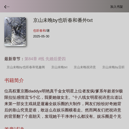
加入书架
京山未晚by也听春和番外txt
也听春和
/著
2025-05-30
最新章节：
第84章 if线 先婚后爱四
京山未晚by也听春和笔趣阁
京山未晚txt
京山未晚祝诗意
京山未晚by且听
春和免费阅读
京山晚上有什么好玩的地方
京山未晚谈淮瑾
京山未晚by也
书籍简介
听春和
京山未晚大结局免费阅读
京山未晚by也听春和番外
京山未晚全文
位高权重京圈daddyx明艳真千金女明星上位者发疯/爹系年龄差9/极
免费阅读
京山未晚by笔趣阁
京山未晚免费阅读笔趣阁
京山未晚by笔趣阁
限拉扯感情流“5个亿，我要她做女主。”十八线女明星祝诗意出道以
免费阅读
京山未晚祝诗意谈惟瑾
京山未晚 笔趣阁
京山未晚TXT免
来第一部女主戏就是遛遍全娱乐圈的大制作，网友们纷纷好奇她背
费
京山未晚by也听春和txt
京山未晚TXT
京山未晚笔趣阁最新章节
京
后的靠山究竟是谁，敢这么在娱乐圈横着走。然而网友们把祝诗意
的背景翻了个底朝天，发现她干干净净什么都没有。娱乐圈是个充
山未晚原著免费阅读
京山未晚番外百度
京山未晚讲的什么
京山未晚晋
满势利眼的大染缸。有人笑祝诗意红不长久。有人笑她是没家世没
江
京山未晚也听春和
京山未晚祝全文免费阅读无弹窗
京山未晚免费阅