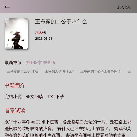
加入书架
王爷家的二公子叫什么
沐逸
/著
2026-06-18
最新章节：
第149章 番外五
王爷家的二公子 沐逸
王爷的儿子叫什么?
王爷家的二公子五番外阅读
王
爷的家叫什么
王爷家的二公子TXT
王爷家的二公子叫什么
王爷的二儿子叫
书籍简介
什么
王爷家的二公子txt
王爷家的二公子作者沐逸
王爷家的二公子
完结小说，全文阅读，TXT下载
by
王爷家的二公子阅读
王爷的第二个儿子叫什么
王爷家的孩子怎么称
呼
王爷家的二公子完整版
王爷家的孩子叫什么
王爷的小公子
王爷家的
首章试读
二公子免费阅读
王爷二儿子是世子吗
王爷家的二公子是谁
王爷家的二公子
永平十四年冬 燕京 刚下过雪，各处都是白茫茫的一片。走在路上都
txt番外
是松软的吱呀吱呀的声音。 有仆人已经在扫地上的雪了。 鹦鹉和黄
鹂在窗外叽叽喳喳的小声说话。 裴谦坐在阁楼上摆弄着他的古董，