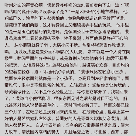
听到外面的声音心烦，便起身咚咚咚的走到窗前看向下面，道：“嘀
嘀咕咕的说什么呢？没事做了是？” 一副凶巴巴的小地主模样。 他
积威已久，院里的下人都害怕他，黄鹂和鹦鹉诺诺的不敢再说话。
裴谦瞪了她们两眼，这才转身回去又继续摆弄手里的玩意。 他手里
的是一副玉色的精巧的九连环。是镇国公世子左轻彦送给他的。 裴
谦虽然表面上看起来顽劣不堪，性子爆烈，然而他最是静得下心的
人。 从小裴谦就身子弱，大病小病不断。常常将喝药当作吃饭来
喝。 所以没法总是去外面和同龄的人玩耍。 常常就是一个人待在阁
楼里，翻阅里面的各种书籍，或是将别人送给他的小礼物爱不释手
的把玩。 左轻彦将这把九连环送给他时，裴谦满心欢喜，目光灼灼
的望着左轻彦，道：“我会好好珍藏的。” 裴谦只比左轻彦小三岁，
然而在左轻彦面前就像是一个小孩子。 身高只到左轻彦的嘴巴，面
带稚气，眼中是不经世俗的纯真。 左轻彦道：“送给你是让你玩的，
珍藏着做什么，又不是什么经世之宝。等你把它解开了，我就回来
了。” 裴谦自小便很聪明，很多东西见过之后都是过目不忘的。 解
九连环对他来说是很简单的，一天时间就会解开了。 然而这都已经
三个月了，左轻彦还是没有回来的消息。 在裴谦心里，世界上第一
好的人是萍姑姑和左轻彦。普通好的人是哥哥裴烨和父亲裴清。其
他人都是坏人。 自从十四年前，当今的武安帝裴墨登基之后，便大
力改革，清洗国内腐朽的势力，并且远交近攻，将北越，西齐，都