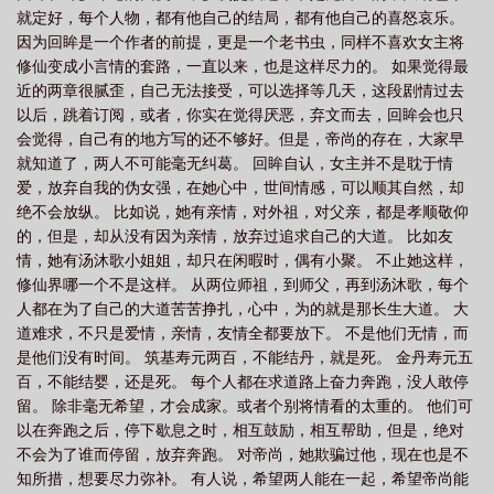
就定好，每个人物，都有他自己的结局，都有他自己的喜怒哀乐。
雷
魏紫修仙传在线阅读
魏紫修仙传全文
魏紫修仙传帝尚结局
魏紫修仙
因为回眸是一个作者的前提，更是一个老书虫，同样不喜欢女主将
传的男主是谁
魏紫修仙传txt
修仙变成小言情的套路，一直以来，也是这样尽力的。 如果觉得最
近的两章很腻歪，自己无法接受，可以选择等几天，这段剧情过去
以后，跳着订阅，或者，你实在觉得厌恶，弃文而去，回眸会也只
会觉得，自己有的地方写的还不够好。但是，帝尚的存在，大家早
就知道了，两人不可能毫无纠葛。 回眸自认，女主并不是耽于情
爱，放弃自我的伪女强，在她心中，世间情感，可以顺其自然，却
绝不会放纵。 比如说，她有亲情，对外祖，对父亲，都是孝顺敬仰
的，但是，却从没有因为亲情，放弃过追求自己的大道。 比如友
情，她有汤沐歌小姐姐，却只在闲暇时，偶有小聚。 不止她这样，
修仙界哪一个不是这样。 从两位师祖，到师父，再到汤沐歌，每个
人都在为了自己的大道苦苦挣扎，心中，为的就是那长生大道。 大
道难求，不只是爱情，亲情，友情全都要放下。 不是他们无情，而
是他们没有时间。 筑基寿元两百，不能结丹，就是死。 金丹寿元五
百，不能结婴，还是死。 每个人都在求道路上奋力奔跑，没人敢停
留。 除非毫无希望，才会成家。或者个别将情看的太重的。 他们可
以在奔跑之后，停下歇息之时，相互鼓励，相互帮助，但是，绝对
不会为了谁而停留，放弃奔跑。 对帝尚，她欺骗过他，现在也是不
知所措，想要尽力弥补。 有人说，希望两人能在一起，希望帝尚能