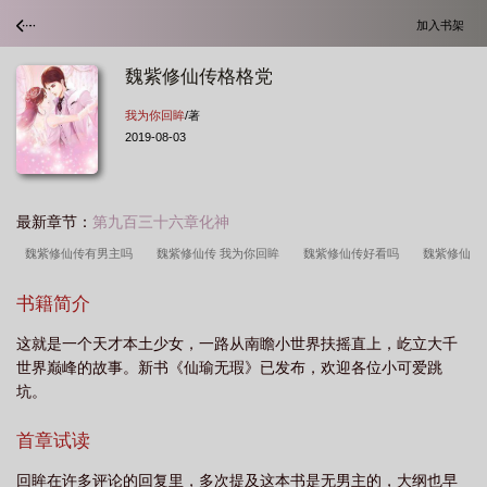
加入书架
魏紫修仙传格格党
我为你回眸
/著
2019-08-03
最新章节：
第九百三十六章化神
魏紫修仙传有男主吗
魏紫修仙传 我为你回眸
魏紫修仙传好看吗
魏紫修仙
传后续
魏紫修仙传第二部
魏紫修仙传有第二部吗
魏紫修仙传完结了
书籍简介
吗
魏紫修仙传女主好蠢啊
魏紫修仙传免费全文阅读
魏紫修仙传三部曲顺
这就是一个天才本土少女，一路从南瞻小世界扶摇直上，屹立大千
序
魏紫修仙传讲的什么
魏紫修仙传全文免费阅读无弹窗
魏紫修仙传帝
世界巅峰的故事。新书《仙瑜无瑕》已发布，欢迎各位小可爱跳
尚
魏紫修仙传男主是谁
魏紫修仙传txt云盘
魏紫修仙传TXT
魏紫修仙传
坑。
第二部意如欢
魏紫修仙传帝尚魏紫亲亲是第几章
魏紫修仙传百度百科
魏紫
首章试读
修仙传2第二部叫什么
魏紫修仙传txt百度
魏紫修仙传记
魏紫修仙传在线阅
读无弹窗
魏紫修仙传百度
魏紫修仙传女主和谁是一对
魏紫修仙传排
回眸在许多评论的回复里，多次提及这本书是无男主的，大纲也早