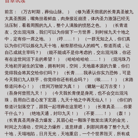
首章试读
散
葬仙劫青琯什么时候反目
葬仙劫里面十八真实身份
葬仙劫林皇完整
前言： （万古时期，葬仙山脉。 ） （修为通天彻底的长青真圣被九
版
葬仙劫成神难
葬仙劫等级划分
葬仙劫十八的身份
葬仙劫青琯最后怎
大真圣围困，嘴角挂着鲜血，肉身接近崩溃，体内圣力激荡已经无
么了
葬仙劫好看吗
葬仙劫的反派人物介绍
葬仙劫那一章把青琯杀了
葬
法压制，看着周围的九人，整个人满脸的愤怒之色。 ） （长青道
友，交出混沌珠，我们可以为你留下一方世界，到时候九天十地之
仙劫仙人哪几个境界
葬仙劫青琯
葬仙劫TXT
葬仙劫仙灵界境界划分
葬
中，定有你一席之地。 ） （哼……！ ） （一群无知之人，你们真
仙劫有声免费听书最新章节列
葬仙劫叶无情和林皇在一起了吗?
葬仙劫大结
以为你们可以炼化九天十地，献祭那些仙人的精气，祭道而成，让
局
葬仙劫全文免费阅读
葬仙劫长青真圣是谁
葬仙劫封印的残躯是谁
葬
自己成就主宰吗？） （能不能成不是你考虑的，交出混沌珠，你还
有在这世间活下去的希望！ ） （哈哈哈哈哈……！ ） （混沌珠乃
仙劫人物介绍
葬仙劫林皇970集免费观看在线播放
葬仙劫主角娶了几个老
天地初开诞生的宝物，拥有时间，空间，天地最本源的力量，你们
婆
葬仙劫陆沉完结版最新章节
葬仙劫青琯是魔
葬仙劫十八
葬仙劫林皇
觉得我会将其交给你们吗？） （长青……我承认你实力恐怖，可是
和谁在一起了
葬仙劫十八结局
葬仙劫林皇免费阅读无弹窗
葬仙劫昊天宗十
今天我们九人联手，你觉得你还有机会吗？） （唉……！ ） （末路
八是叛徒吗?
祭道问本心！ ） （世间万物皆为真！ ） （魑魅一起万古变！ ）
葬仙劫中青琯为何背叛
葬仙劫青琯最后去哪了
葬仙劫林皇妹
（吾身何曾照九天！ ） （今天我长青便是身死，也不会交出混沌
妹还活着吗
葬仙劫里面卖油条的人是谁
葬仙劫最新章节免费阅读
葬仙劫百
珠，吾用自己道心发下宏愿，九天十地之中再无仙人！ ） （你们的
度百科十八
葬仙劫林皇
葬仙劫修炼等级划分
葬仙劫免费阅读
葬仙劫在
祭道计划落空了，跟我一起埋葬在这里吧！ ） （长青真圣……你要
线试听
葬仙劫听书
葬仙劫作者
葬仙劫十八是好是坏
葬仙劫TXT全
干什么？） （绝地天通，封印九天！ ） （不要……！ ） （轰！ ）
（长青真圣周身圣力爆发，其眉心处一颗珠子散发出满天的金光，
本
葬仙劫昊天宗十八是谁
葬仙劫林皇清灌结局
葬仙劫全部人物关系
葬
时间之力涌动，空间之力爆炸，道意肆虐，刹那间席卷了整个九天
仙劫全集完整版免费观看
葬仙劫青琯结局
十地，天塌地陷，日月无光，天地重启，一个个世界毁灭，所有成