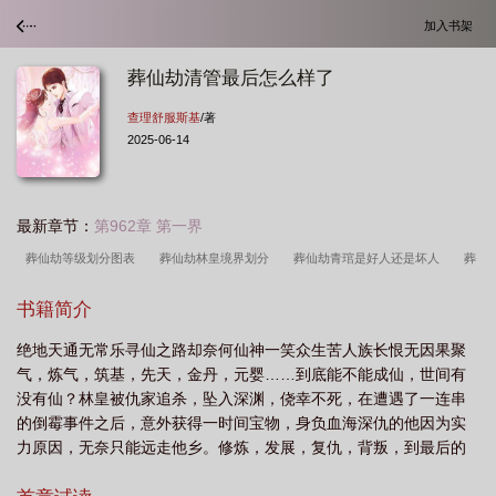
加入书架
葬仙劫清管最后怎么样了
查理舒服斯基
/著
2025-06-14
最新章节：
第962章 第一界
葬仙劫等级划分图表
葬仙劫林皇境界划分
葬仙劫青琯是好人还是坏人
葬
仙劫清管最后怎么样了
葬仙劫短剧免费观看
葬仙劫青琯最后的结局
葬仙劫
书籍简介
短剧
葬仙劫境界划分
葬仙劫最新章节查理舒服斯基
葬仙劫林皇和谁在一
绝地天通无常乐寻仙之路却奈何仙神一笑众生苦人族长恨无因果聚
起
葬仙劫免费完整版
葬仙劫听书免费版
葬仙劫境界
葬仙劫道长生是好
气，炼气，筑基，先天，金丹，元婴……到底能不能成仙，世间有
人吗
葬仙劫林皇最新章节内容
葬仙劫境界都有哪些
葬仙劫青馆
葬仙劫
没有仙？林皇被仇家追杀，坠入深渊，侥幸不死，在遭遇了一连串
最新章节
葬仙劫在线播放
葬仙劫2在线播放
葬仙劫全部人物身份
葬仙
的倒霉事件之后，意外获得一时间宝物，身负血海深仇的他因为实
力原因，无奈只能远走他乡。修炼，发展，复仇，背叛，到最后的
劫昊天宗内鬼是谁
葬仙劫百度百科人物介绍
葬仙劫中青琯使林皇魂飞魄散的
无路可退，林皇明白了永生的...
是
葬仙劫长青真圣是什么人
葬仙劫有几个女主角
葬仙劫林皇魂飞魄