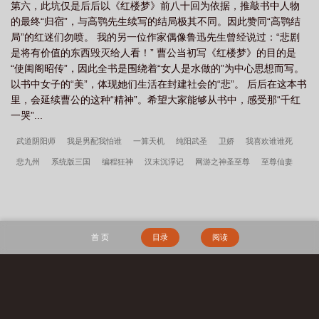
第六，此坑仅是后后以《红楼梦》前八十回为依据，推敲书中人物
的最终“归宿”，与高鹗先生续写的结局极其不同。因此赞同“高鹗结
局”的红迷们勿喷。 我的另一位作家偶像鲁迅先生曾经说过：“悲剧
是将有价值的东西毁灭给人看！” 曹公当初写《红楼梦》的目的是
“使闺阁昭传”，因此全书是围绕着“女人是水做的”为中心思想而写。
以书中女子的“美”，体现她们生活在封建社会的“悲”。 后后在这本书
里，会延续曹公的这种“精神”。希望大家能够从书中，感受那“千红
一哭”...
武道阴阳师
我是男配我怕谁
一算天机
纯阳武圣
卫娇
我喜欢谁谁死
悲九州
系统版三国
编程狂神
汉末沉浮记
网游之神圣至尊
至尊仙妻
巫行纪年
草老板的点心店
末世祭坛
娇女赋
我的结仙之缘
铁笔仙皇
神路飘摇
医世昭华
伪像报告
清妖
天命：从大业十二年开始
年代：我在
58有块田
年代1959带全家做城里人
主角韩春雪李曼玉完整阅读无删减全文
穿
首 页
目录
阅读
越四零，开局全村被屠
镇龙棺，阎王命
重生七零：资本家小姐一心想离婚
赶
海：开局一把沙铲承包整个沙滩
搜 索