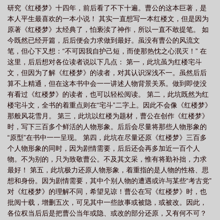
研究《红楼梦》十四年，前后看了不下十遍。曹公的这本巨著，是
子
嘉胜春幡袅凤钗
凤钗误
凤钗春回电视剧
凤钗的文案
凤钗簪 傅
本人平生最喜欢的一本小说！ 其实一直想写一本红楼文，但是因为
辞 姜晚
凤钗诗词
凤钗图片
凤钗记粤曲黄德正
凤钗错
凤钗的拼音
原著《红楼梦》太经典了，怕亵渎了神作，所以一直不敢提笔。 如
怎么写
凤钗黄金
凤钗鉴宝完整版原视频
凤钗簪傅辞姜婉
凤钗谁能
今既然已经开篇，后后便会力求做到最好。虽没有曹公的风流文
笔，但心下又想：“不可因我自护己短，而使那热忱之心泯灭！” 在
戴
凤钗辞歌词
凤簪和凤钗的区别
凤钗头饰
凤钗的寓意和象征
凤钗
这里，后后想对各位读者说以下几点： 第一，此坑虽为红楼宅斗
是什么意思
凤钗一般多少克
凤钗误苏月苏怜
红楼琏玉凤钗
凤钗头 陆
文，但因为了解《红楼梦》的读者，对其认识深浅不一。虽然后后
游
清歌一片云鬓凤钗
凤钗周大福
凤钗谋步步生花短剧
凤钗谋
凤钗
算不上精通，但在这本书中会一一讲述人物背景关系。做到即使没
有看过《红楼梦》的读者，也可以轻松阅读。 第二，此坑既然为红
头红酥手
凤钗碎初心
楼宅斗文，全书的着重点则在“宅斗”二字上。因此不会像《红楼梦》
那般风花雪月。 第三，此坑以红楼为题材，曹公在创作《红楼梦》
时，写下三百多个鲜活的人物形象。后后会尽量将那些人物形象的
“原型”在书中一一呈现。 第四，此坑在尽量还原《红楼梦》三百多
个人物形象的同时，因为剧情需要，后后还会再多加近一百个人
物。不为别的，只为致敬曹公。不及其文采，惟有将勤补拙，力求
最好！ 第五，此坑极力还原人物形象，着重指的是人物的性格、思
想和身份。因为剧情需要，其中个别人物的遭遇或许与某些“考古党”
对《红楼梦》的理解不同，希望见谅！曹公在写《红楼梦》时，也
批阅十载，增删五次，可见其中一些故事或被隐，或被改。因此，
各位权当后后是把曹公当年或隐、或改的部分还原，又有何不可？