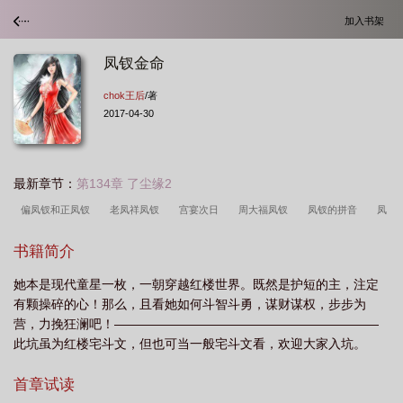
加入书架
凤钗金命
chok王后
/著
2017-04-30
最新章节：
第134章 了尘缘2
偏凤钗和正凤钗
老凤祥凤钗
宫宴次日
周大福凤钗
凤钗的拼音
凤
钗头凤红酥手
凤钗簪
凤钗什么级别才可以戴
凤钗权谋
钗头凤红酥手陆
书籍简介
游
凤钗头陆游唐婉
凤钗头饰黄金
凤钗惊华免费阅读
凤钗一般不能乱
她本是现代童星一枚，一朝穿越红楼世界。既然是护短的主，注定
戴
云鬓凤钗
凤钗和凤冠区别
凤钗读音
凤钗紫金冠
越剧玉凤
有颗操碎的心！那么，且看她如何斗智斗勇，谋财谋权，步步为
钗
凤钗头红酥手陆游
我献给太后的红凤钗
凤钗误短剧
凤钗错嫁
凤
营，力挽狂澜吧！—————————————————————
钗头
凤钗怎么读
凤钗金命
凤钗的寓意
凤钗误苏月短剧全集播放
凤
此坑虽为红楼宅斗文，但也可当一般宅斗文看，欢迎大家入坑。
钗是什么人能带
凤钗拼音
凤钗多少克
凤钗有几尾
凤钗头唐婉
凤钗
首章试读
簪免费阅读
凤钗盛宴经典片段
凤钗是女方买还是男方买
凤钗簪by栗