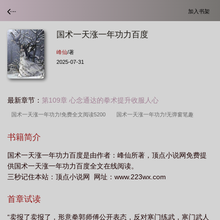
加入书架
国术一天涨一年功力百度
峰仙
/著
2025-07-31
最新章节：
第109章 心念通达的拳术提升收服人心
国术一天涨一年功力!免费全文阅读5200
国术一天涨一年功力!无弹窗笔趣
阁
国术一天涨一年功力!笔趣阁无弹窗最新章节
国术一天涨一年功力精校
书籍简介
版
国术一天涨一年功力!笔趣阁最新章节
国术一天涨一年功力!无弹窗最新章
国术一天涨一年功力百度是由作者：峰仙所著，顶点小说网免费提
节
国术一天涨一年功力顶点
国术一天涨一年功力!原著
国术一天涨一年功
供国术一天涨一年功力百度全文在线阅读。
力!全本完结免费
国术一天涨一年功力!无错版
国术一天涨一年功力!全本免
三秒记住本站：顶点小说网 网址：www.223wx.com
费
国术一天涨一年功力!最新
国术一天涨一年功力免费
国术一天涨一年功
首章试读
力txt
国术一天涨一年功力!笔趣阁无错版
国术一天涨一年功力!免费阅读
国
术一天涨一年功力!最新章节在线阅读
国术一天涨一年功力!全文在线
国术一天
“卖报了卖报了，形意拳郭师傅公开表态，反对寒门练武，寒门武人