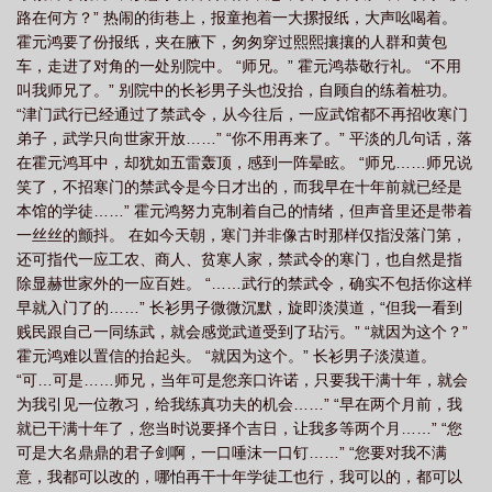
路在何方？” 热闹的街巷上，报童抱着一大摞报纸，大声吆喝着。
涨一年功力!峰仙
国术一天涨一年功力!在线阅读免费完整版
国术一天涨一年功
霍元鸿要了份报纸，夹在腋下，匆匆穿过熙熙攘攘的人群和黄包
力! 第505章
国术一天涨一年功力!最新章节
国术一天涨一年功力!全本
国术
车，走进了对角的一处别院中。 “师兄。” 霍元鸿恭敬行礼。 “不用
一天涨一年功力全文免费阅读
国术一天涨一年功力!(1-178)
国术一天涨一年功
叫我师兄了。” 别院中的长衫男子头也没抬，自顾自的练着桩功。
“津门武行已经通过了禁武令，从今往后，一应武馆都不再招收寒门
力笔趣阁免费
国术一天涨一年功力!
国术一天涨一年功力笔趣阁最新章
弟子，武学只向世家开放……” “你不用再来了。” 平淡的几句话，落
节
国术一天涨一年功力短剧免费
国术一天涨一年功力!手打无错字版
国术
在霍元鸿耳中，却犹如五雷轰顶，感到一阵晕眩。 “师兄……师兄说
一天涨一年功力! 第506章
国术一天涨一年功力完整版
国术一天涨一年功力大
笑了，不招寒门的禁武令是今日才出的，而我早在十年前就已经是
本馆的学徒……” 霍元鸿努力克制着自己的情绪，但声音里还是带着
结局
国术一天涨一年功力!txt
国术一天涨一年功力
国术一天涨一年功力!笔
一丝丝的颤抖。 在如今天朝，寒门并非像古时那样仅指没落门第，
趣阁在线
国术一天涨一年功力百度
国术一天涨一年功力!(别名自由飞鸿)在线阅
还可指代一应工农、商人、贫寒人家，禁武令的寒门，也自然是指
读
国术一天涨一年功力免费阅读 最新章节 无弹窗
国术一天涨一年功力在
除显赫世家外的一应百姓。 “……武行的禁武令，确实不包括你这样
线
早就入门了的……” 长衫男子微微沉默，旋即淡漠道，“但我一看到
国术一天涨一年功力是真的吗
国术一天涨一年功力神枪武馆
国术一天涨
贱民跟自己一同练武，就会感觉武道受到了玷污。” “就因为这个？”
一年功力!在线阅读免费
国术一天涨一年功力!在线
国术一天涨一年功力!无弹窗
霍元鸿难以置信的抬起头。 “就因为这个。” 长衫男子淡漠道。
阅读
国术一天涨一年功力! 峰仙
国术一天涨一年功力起点
国术一天涨一年
“可…可是……师兄，当年可是您亲口许诺，只要我干满十年，就会
功力! 第52章
国术一天涨一年功力!完整版免费
国术一天涨一年功力!无弹
为我引见一位教习，给我练真功夫的机会……” “早在两个月前，我
就已干满十年了，您当时说要择个吉日，让我多等两个月……” “您
窗
国术一天涨一年功力!(霍元鸿)
国术一天涨一年功力!(别名自由飞鸿)
国术
可是大名鼎鼎的君子剑啊，一口唾沫一口钉……” “您要对我不满
一天涨一年功力免费观看全集
国术一天涨一年功力短剧在线观看
国术一天涨一
意，我都可以改的，哪怕再干十年学徒工也行，我可以的，都可以