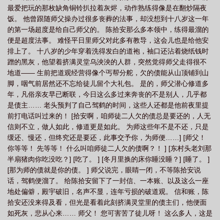
最爱把玩的那枚缺角铜铃扒拉着灰烬，动作熟练得像是在翻炒隔夜
饭。 他曾跟随师父操办过很多丧葬的法事，却没想到十八岁这一年
的第一场超度是给自己师父的。 陈拾安那么多本领中，练得最溜的
便是超度法事。 难怪平日里师父对此多有教导，这会儿也是给他安
排上了。 十八岁的少年穿着洗得发白的道袍，袖口还沾着烧纸钱时
蹭的黑灰，他望着挤满灵堂乌泱泱的人群，突然觉得师父走得很不
地道—— 生前把道观经营得像个丐帮分舵，欠的债能从山顶铺到山
脚，咽气前居然还不忘给徒儿留个大礼包。 是的，师父潜心修道多
年，凡俗亲友早已断联，今日这么多过来奔丧的不是别人，几乎都
是债主…… 老头预判了自己驾鹤的时间，这些人还都是他前夜里提
前打电话叫过来的！ [拾安啊，咱师徒二人欠的债总是要还的，人无
信则不立，做人如此，修道更是如此。 为师这些年不是不还，只是
缓还、慢还，但终究还是要还，此事交予你，为师便……] [师父！
你等等！ 先等等！ 什么叫咱师徒二人欠的债啊？！ ] [东村头老刘那
半扇猪肉你吃没吃？] [吃了。 ] [冬月里换的床你睡没睡？] [睡了。 ]
[那为师的债就是你的债。 ] 师父说完，眼睛一闭，不等陈拾安说
话，驾鹤便溜了。 给陈拾安留下了一封信、一本账、以及这么一座
地处偏僻，殿宇破旧，名声不显，连年亏损的破道观。 信和账，陈
拾安还没来得及看，但光是看着此刻挤满灵堂里的债主们，他便面
如死灰，悲从心来…… 师父！ 您可害苦了徒儿呀！ 这么多人，这是