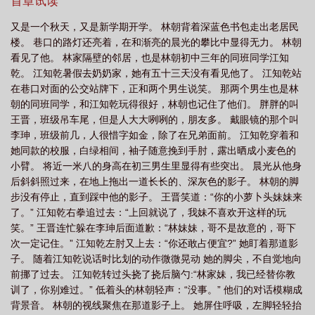
道，她与江知乾只是父母之命媒妁之言，没有什么真情。—江知
首章试读
归
仰春山免费阅读
观我过往
知我过往同我仰春
仰春和雪兔全文免费阅
乾，作为娱乐圈内的新晋顶流，以“高智商”、“高素质”、“高家教”的
又是一个秋天，又是新学期开学。 林朝背着深蓝色书包走出老居民
形象脱颖而出，成为万千粉丝心中的白月光。正当事业如日中天之
读
楼。 巷口的路灯还亮着，在和渐亮的晨光的攀比中显得无力。 林朝
时，他毅然决然地宣布了已婚的消息。江知乾v:长辈都喜欢的。瞬间
看见了他。 林家隔壁的邻居，也是林朝初中三年的同班同学江知
掀起了舆论的滔天巨浪。粉丝与路人为之扼腕叹息，不解为何这样
乾。 江知乾暑假去奶奶家，她有五十三天没有看见他了。 江知乾站
一位才华横溢、风华正茂的偶像，会因为孝顺将自己束缚于婚姻的
在巷口对面的公交站牌下，正和两个男生说笑。 那两个男生也是林
框架内，与一位并无深情厚意的伴侣共度余生。直到两人上《我家
朝的同班同学，和江知乾玩得很好，林朝也记住了他们。 胖胖的叫
小两口》观察综艺——镜头里，江知乾的眼神温柔如水，每一个细
王晋，班级吊车尾，但是人大大咧咧的，朋友多。 戴眼镜的那个叫
微的动作都透露着对林朝的宠溺。“林朝，我来做饭。”“林朝，我来
李珅，班级前几，人很惜字如金，除了在兄弟面前。 江知乾穿着和
洗。”“林朝，我来……”观众:长辈都喜欢的？你也很喜欢好不好！考
她同款的校服，白绿相间，袖子随意挽到手肘，露出晒成小麦色的
古之后。观众:这是什么青梅竹马从校园到婚纱走进现实版！★【繁
小臂。 将近一米八的身高在初三男生里显得有些突出。 晨光从他身
华中学六人寝】系列，《仰春》《盛宴枷锁》《白昼星光》《爱为
后斜斜照过来，在地上拖出一道长长的、深灰色的影子。 林朝的脚
她加冕》《荒渡》女主们同寝室
步没有停止，直到踩中他的影子。 王晋笑道：“你的小萝卜头妹妹来
了。” 江知乾右拳追过去：“上回就说了，我妹不喜欢开这样的玩
笑。” 王晋连忙躲在李珅后面道歉：“林妹妹，哥不是故意的，哥下
次一定记住。” 江知乾左肘又上去：“你还敢占便宜?” 她盯着那道影
子。 随着江知乾说话时比划的动作微微晃动 她的脚尖，不自觉地向
前挪了过去。 江知乾转过头挠了挠后脑勺:“林家妹，我已经替你教
训了，你别难过。” 低着头的林朝轻声：“没事。” 他们的对话模糊成
背景音。 林朝的视线聚焦在那道影子上。 她屏住呼吸，左脚轻轻抬