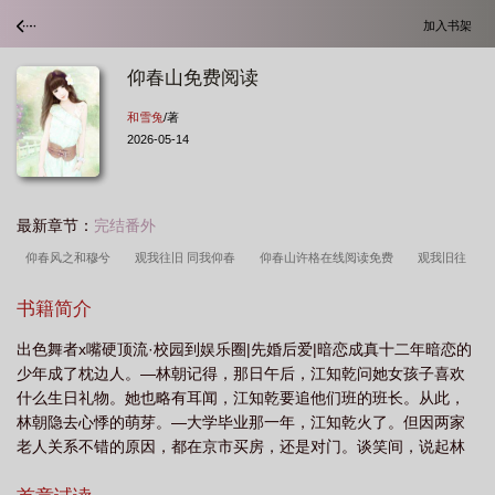
加入书架
仰春山免费阅读
和雪兔
/著
2026-05-14
最新章节：
完结番外
仰春风之和穆兮
观我往旧 同我仰春
仰春山许格在线阅读免费
观我旧往
同我仰春
仰春山短视频
同我仰春
仰春山许格后续全文免费阅读
试婚
书籍简介
古言 仰春
迎春花
仰春山全文免费阅读
观旧往
同己仰春
仰春山短
出色舞者x嘴硬顶流·校园到娱乐圈|先婚后爱|暗恋成真十二年暗恋的
剧免费
仰春什么意思
仰春 和雪兔
听百鸟之鸣悲什么意思
观我就往同
少年成了枕边人。—林朝记得，那日午后，江知乾问她女孩子喜欢
我仰春
仰春山漫剧
仰春山阮禾许格
仰春电视剧
知我晦暗
仰春山短
什么生日礼物。她也略有耳闻，江知乾要追他们班的班长。从此，
剧免费观看全集
仰春免费阅读
观己旧往
仰春林朝江知乾
仰春免费阅读
林朝隐去心悸的萌芽。—大学毕业那一年，江知乾火了。但因两家
老人关系不错的原因，都在京市买房，还是对门。谈笑间，说起林
林朝
许我春朝观我旧往
庄子观我旧往 同我仰春
仰春橱柜门板
同仰
朝和江知乾的婚事，当事人不知道什么情况都未拒绝。但她心里知
春
关我旧往同我仰春
观我过往 同我仰春
仰春山
仰春初醺
仰春