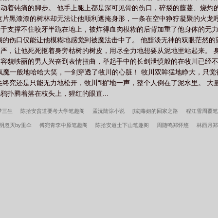
动着钝痛的脚步。 他手上腿上都是深可见骨的伤口，碎裂的藤蔓、烧灼
这片黑漆漆的树林却无法让他顺利遮掩身形，一条在空中狰狞凝聚的火龙
于支撑不住咬牙半跪在地上，被炸得血肉模糊的后背加重了他身体的无力
糊的伤口仅能让他模糊地感觉到被魔法击中了。 他黯淡无神的双眼茫然
严，让他死死抠着身旁枯树的树皮，用尽全力地想要从泥地里站起来。 
容貌昳丽的男人兴奋到表情扭曲，举起手中的长剑泄愤般的在牧川已经不
疯魔一般地哈哈大笑，一剑穿透了牧川的心脏！ 牧川双眸猛地睁大，只
尖终究还是只能无力地松开，牧川“啪”地一声，整个人倒在了泥水里。 
扑腾着落在枝头上，猩红的眼直...
梦三生
陈拾安贫道要考大学笔趣阁
孟沅陆淙小说
[综]毒姐的回家之路
程江雪周覆笔
明忽灭by里伞
傅宛青李中原笔趣阁
陈拾安道士下山笔趣阁
周随鸣郑怀悠
林西月郑
天命：从大业十二年开始
年代：我在58有块田
年代1959带全家做城里人
主角韩春雪李
心想离婚
赶海：开局一把沙铲承包整个沙滩