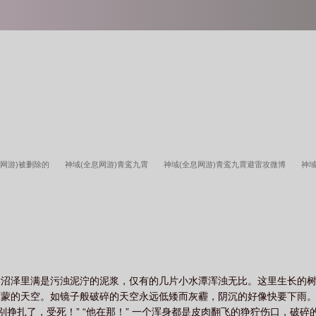
息网游)被删除的
神域(全息网游)青鸾九霄
神域(全息网游)青鸾九霄避雷攻微博
神
(全息网游)剧透
神域(全息网游)
片沼泽里满是污浊泥泞的泥浆，仅有的几片小水潭浑浊无比。这里生长的
蒙的天空。如镜子般破碎的天空永远低矮而灰霾，阴沉的好像快要下雨。
 “别挣扎了，受死！” “他在那！” 一个浑身都是皮肉翻飞的狰狞伤口，