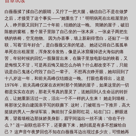
首章试读
白薇薇揉了揉自己的眼睛，又拧了一把大腿，确信自己不是在做梦
之后，才接受了这个事实——“她重生了！” 明明病死在出租屋里的
人，睁开眼又回到了二十年前，结婚的这一晚。 简陋的屋子，破旧
陈败的窗柩，整个屋子里除了自己坐的一张木床，一张桌子两把生
锈的铁椅，空无他物。 因为办喜事，墙上新刷得雪白，还贴了一张
联，写着“百年好合”，是白薇薇父亲的笔迹。 她还记得自己孤孤单
单死在出租屋里，浑身发冷发热，像是从冰窟窿掉进火海似的痛
苦，年轻时候的回忆一股脑冒出来，在脑子里放电影似的映着，又
是悔恨又不甘，可是再后悔又能怎么办呐？什么都改变不了，只能
说是自己鬼迷心窍毁了自己一辈子。 不想再次睁开眼，她却回到了
十八岁这一年，和前夫高峰仪结婚这一晚。 打眼也看得出，这是
1976年，前夫高峰仪家在农村时那个简陋的屋子，如果这里的一切
都是实实在在的，那老天爷真的显灵了，送她回到人生命运的转折
点，让她重新活过一次，活出一个不一样的人生来！ 她走到墙根，
将那张父亲白建国亲手写的联撕下. 这时，门被哐当一下推开，高大
挺拔的男人一身绿军装，胸前别了朵新郎红花，站在门口，醉眼迷
离，望着墙根边那抹娇美身影，眉宇间溢出一丝不满：“你在干什
么？” 连一副联也容不下，还要撕下来，她到底是有多不想嫁给自
己？ 这声音午夜梦回也不知在白薇薇耳边出现过多少次，可惜她再