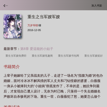
加入书架
重生之当军嫂军嫂
万岁爷耶
/著
2016-12-05
最新章节：
第8章 爱逞能的小姑子
重生当军嫂免费听
重生当军嫂笔趣阁
重生当军嫂书包网
重生当军嫂挺好
的
重生当军嫂有空间完结的
重生当军嫂
重生当军嫂咯txt
重生当军嫂
书籍简介
作者婔姿珏然
重生当军嫂了
重生当军嫂的最好有空间有简介
重生当军嫂的
上辈子她嫁给了父亲战友的儿子，走进了一场名为“指腹为婚”的包办
有哪些
重生当军嫂咯全文免费阅读
重生当军嫂文
重生之当军嫂军嫂
重
婚姻，面对冷冰冰不解风情的军人丈夫和刁钻怪癖的婆婆，白薇薇
生当军嫂免费阅读无弹窗
重生 当军嫂
重生当军嫂的完结
重生当军嫂
一身从小被捧到大的“小姐病”彻底发作了，不幸的是，她抗争到最
喽
重生军嫂当家免费阅读
重生当军嫂咯
重生当军嫂最新章节 - 重生当军嫂
后，才发现自己遭人设计，无奈为时已晚，只落得一个失去婚姻名
声败坏自杀惨死的下场。重生一世，白薇薇犯了愁，她要怎么做个
无弹窗 - 笔趣阁
重生当军嫂免费阅读全文
好军嫂，让丈夫喜欢，婆婆满意？