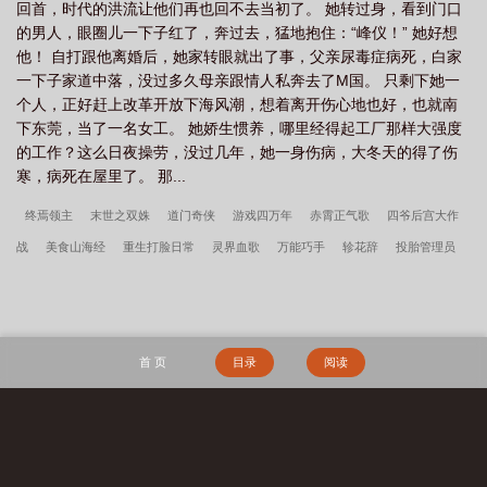
回首，时代的洪流让他们再也回不去当初了。 她转过身，看到门口
的男人，眼圈儿一下子红了，奔过去，猛地抱住：“峰仪！” 她好想
他！ 自打跟他离婚后，她家转眼就出了事，父亲尿毒症病死，白家
一下子家道中落，没过多久母亲跟情人私奔去了M国。 只剩下她一
个人，正好赶上改革开放下海风潮，想着离开伤心地也好，也就南
下东莞，当了一名女工。 她娇生惯养，哪里经得起工厂那样大强度
的工作？这么日夜操劳，没过几年，她一身伤病，大冬天的得了伤
寒，病死在屋里了。 那...
终焉领主
末世之双姝
道门奇侠
游戏四万年
赤霄正气歌
四爷后宫大作
战
美食山海经
重生打脸日常
灵界血歌
万能巧手
轸花辞
投胎管理员
黑衣先生
摘个皇冠送给我
刀道绝响
异世界武则天
鬼幽
假太监和真太
子
百变之萤舞流年
嘴强解说
我在美漫做惊奇蜘蛛侠
秦氏仙朝
姜骄番外
我，叶辰原来是顶尖高手
深情失控他服软低哄别离婚许言周京延结局
开局停
首 页
目录
阅读
职？我转投市纪委调查组
许言周京延死遁的第二年周总疯了全文
小富即安？不，
本公子意在天下
重生我的新手礼包居然是
维校的三好学生
搜 索