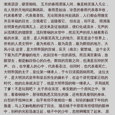
淅淅沥沥，噼里啪啦。 五月的春雨洒落人间，像是精灵落入凡尘，
书
我祖父是朱元璋正版
我祖父是朱元璋人物结局是什么
我祖父是朱元璋笔
在人世的天地间起舞跳跃。 春雨贵如油，珍贵的春雨代表着丰收，
趣阁最新章节
我祖父是朱元璋岁月神偷作者简介
我祖父是朱元璋作者是男是
代表着希望，代表着喜悦。无论雨滴在何处跳跃，人们都会用微笑
女
我祖父是朱元璋笔趣阁TXT
我祖父是朱元璋完整版免费
我祖父是朱元璋
并且幸福的目光，注视着它，追随着它。 但在这，却不是。 雨滴落
在明黄色的琉璃瓦上，还没来及绽放跳跃，便幻化成清水，无声的
听书
我祖父是朱元璋笔趣阁
我祖父是朱元璋未删减
我祖父是朱元璋全
从琉璃瓦的缝隙里，流到青铜的水管中，然后无声的排入铺着青石
集
我祖父是朱元璋的什么
我祖父是朱元璋 番茄
我祖父是朱元璋笔趣阁无
板的水渠。 这里，是人间最至高无上的地方。甚至是这个世界上，
弹窗
我祖父是朱元璋几个女主结局
我祖父是朱元璋赵宁儿结局
我祖父是朱
所有的人类文明中，最为有权力，最为高贵，最为辉煌的地方。大
风小说 这里，是大明帝国的宫城，应天（南京）紫禁城。 这个全天
元璋女主角
我祖父是朱元璋女主
我祖父是朱元璋全文免费
我祖父是朱元璋
下最为庄严肃穆的地方，此刻没有一丝的喜悦。而且满宫素缟，放
免费阅读无弹窗
我祖父是朱元璋女主是谁
我祖父是朱元璋有声免费听
我祖
眼望去，都是触目惊心的白色。辉煌的宫殿之间，也满是压抑的哭
父是朱元璋朱允熥
我祖父是朱元璋朱允熥岁月神偷
我祖父是朱元璋最新章
声。 白，在华夏人的心中，代表着圣洁。但同时，也代表着死亡。
节
大明帝国的太子，皇位第一继承人，于今日清晨因病而死。 这位太
我祖父是朱元璋贴吧
我祖父是朱元璋TXT
我祖父是朱元璋妙云
我祖
子，是大明洪武皇帝和皇后所生的嫡长子，在这个讲究儒家正统的
父是朱元璋岁月神偷
我祖父是朱元璋人物介绍
我祖父是朱元璋TXT岁月神
时代，他的出身就决定了，他是大明帝国的唯一继承人。 开局就死
偷
我祖父是朱元璋短剧在线观看
我祖父是朱元璋几个女主
我祖父是朱元璋
了爹！不是玩我吧？ 太子所在东宫，奉安殿的一个房间之中。张
笔趣阁免费阅读
浩，看着铜镜中，那张既熟悉又陌生的脸，还有那具瘦弱的身体。
白皙的手指伸出来，似乎有些不敢相信一般，轻轻的触摸下年轻的
脸庞，马上又触电般的缩了回去。 随后镜子中那双有些懦弱的眼神
中，别样的光彩迅速泛起，镜子中的少年，忽然咧嘴笑了起来。 原