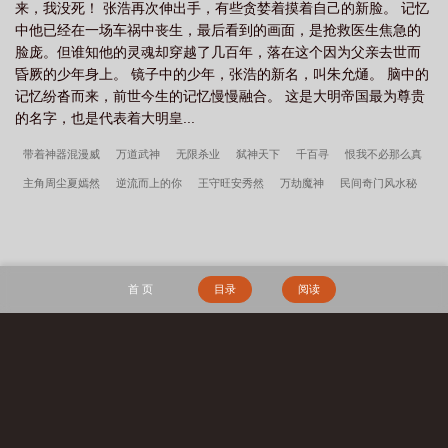
来，我没死！ 张浩再次伸出手，有些贪婪着摸着自己的新脸。 记忆
中他已经在一场车祸中丧生，最后看到的画面，是抢救医生焦急的
脸庞。但谁知他的灵魂却穿越了几百年，落在这个因为父亲去世而
昏厥的少年身上。 镜子中的少年，张浩的新名，叫朱允熥。 脑中的
记忆纷沓而来，前世今生的记忆慢慢融合。 这是大明帝国最为尊贵
的名字，也是代表着大明皇...
带着神器混漫威
万道武神
无限杀业
弑神天下
千百寻
恨我不必那么真
主角周尘夏嫣然
逆流而上的你
王守旺安秀然
万劫魔神
民间奇门风水秘
术
黄河奇墓
开局威胁女主，这个反派我当定了
修元风云
七岁的我请假回村
主持红白事周尘夏嫣然
你是未完的眷恋
凉风夏晚余孤情
废柴师姐一万岁
大
阎王
大道极途
伪像报告
清妖
天命：从大业十二年开始
年代：我在58有
首 页
目录
阅读
块田
年代1959带全家做城里人
主角韩春雪李曼玉完整阅读无删减全文
穿越四
零，开局全村被屠
镇龙棺，阎王命
重生七零：资本家小姐一心想离婚
赶海：
开局一把沙铲承包整个沙滩
搜 索