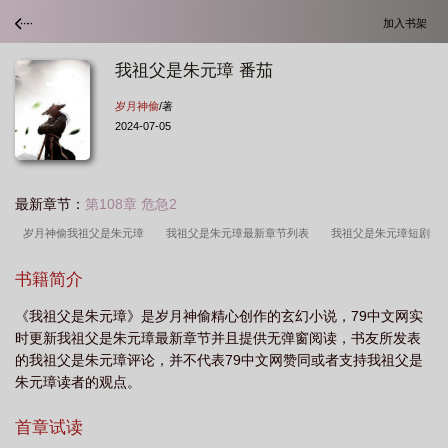
加入书架
我祖父是朱元璋 番茄
岁月神偷
/著
2024-07-05
最新章节：
第108章 危急2
岁月神偷我祖父是朱元璋
我祖父是朱元璋最新章节列表
我祖父是朱元璋短剧
免费观看
我祖父是朱元璋123
我祖父是朱元璋岁月神偷TXT
我祖父是朱元
书籍简介
璋大结局
我祖父是朱元璋 百度
我祖父是朱元璋在线阅读
我祖父是朱元璋
《我祖父是朱元璋》是岁月神偷精心创作的玄幻小说，79中文网实
百度
我祖父是朱元璋精校版
我祖父是朱元璋 朱安
我祖父是朱元璋人物结
时更新我祖父是朱元璋最新章节并且提供无弹窗阅读，书友所发表
局
我祖父是朱元璋又称什么
我祖父是朱元璋朱允熥完整版
我祖父是朱元璋
的我祖父是朱元璋评论，并不代表79中文网赞同或者支持我祖父是
短剧免费观看全集
我祖父是朱元璋女主有几个
我祖父是朱元璋全文免费阅
朱元璋读者的观点。
读
我祖父是朱元璋短剧
我祖父是朱元璋作者简介
我祖父是朱元璋免费阅
首章试读
读
我祖父是朱元璋免费
我祖父是朱元璋在线
我祖父是朱元璋八零电子